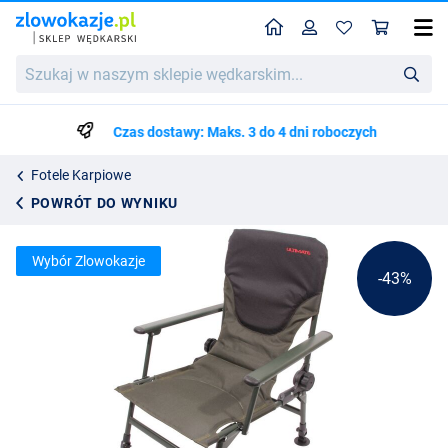
Home
Profil
Kos
Ultimate COM4 Recliner Comfort Chair Green
Szukaj
Cena katalogowa
246.59
w
426.99
naszym
sklepie
Czas dostawy: Maks. 3 do 4 dni roboczych
wędkarskim...
Fotele Karpiowe
POWRÓT DO WYNIKU
Wybór Zlowokazje
-43%