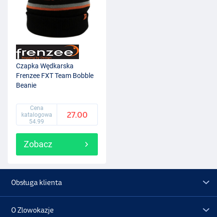
Czapka Wędkarska
Frenzee FXT Team Bobble
Beanie
Cena
27.00
katalogowa
54.99
Zobacz
Obsługa klienta
O Zlowokazje