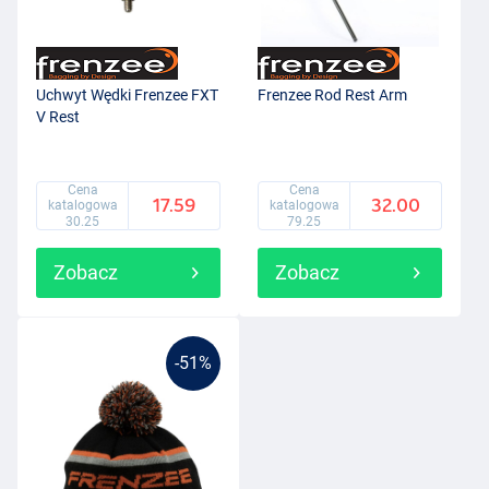
Uchwyt Wędki Frenzee FXT
Frenzee Rod Rest Arm
V Rest
Cena
Cena
17.59
32.00
katalogowa
katalogowa
30.25
79.25
Zobacz
Zobacz
-51%