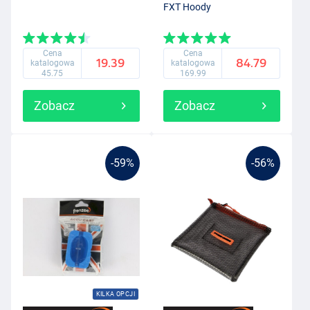
FXT Hoody
Cena
Cena
19.39
84.79
katalogowa
katalogowa
45.75
169.99
Zobacz
Zobacz
-59%
-56%
KILKA OPCJI