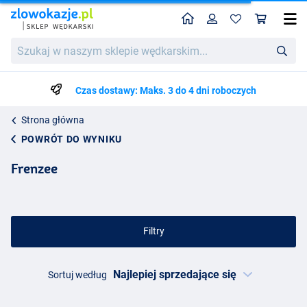
Home
Profil
Kos
Szukaj
w
naszym
sklepie
Czas dostawy: Maks. 3 do 4 dni roboczych
wędkarskim...
Strona główna
POWRÓT DO WYNIKU
Frenzee
Filtry
Sortuj według