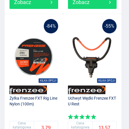
Zobacz
Zobacz
-84%
-55%
KILKA OPCJI
KILKA OPCJI
Żyłka Frenzee FXT Rig Line
Uchwyt Wędki Frenzee FXT
Nylon (100m)
U Rest
Cena
Cena
3.79
13.57
katalogowa
katalogowa