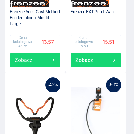
Frenzee Accu-Cast Method
Frenzee FXT Pellet Wallet
Feeder Inline + Mould
Large
Cena
Cena
13.57
15.51
katalogowa
katalogowa
32.75
35.50
Zobacz
Zobacz
-42%
-60%