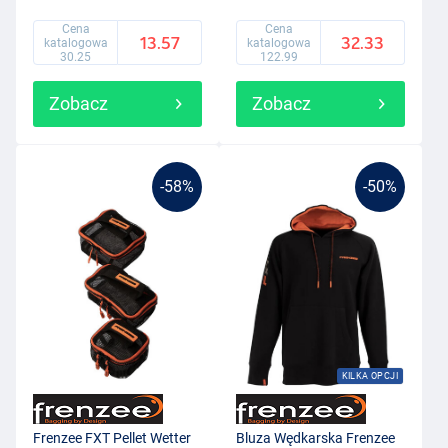
Cena
Cena
13.57
32.33
katalogowa
katalogowa
30.25
122.99
Zobacz
Zobacz
-58%
-50%
KILKA OPCJI
Frenzee FXT Pellet Wetter
Bluza Wędkarska Frenzee