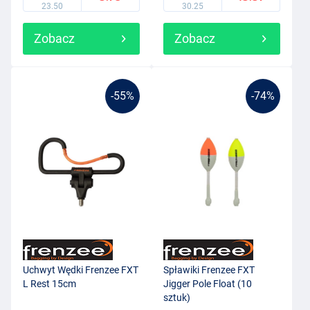
23.50
30.25
Zobacz
Zobacz
-55%
-74%
Uchwyt Wędki Frenzee FXT
Spławiki Frenzee FXT
L Rest 15cm
Jigger Pole Float (10
sztuk)