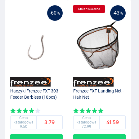
Stała niska cena
-60%
-43%
Haczyki Frenzee FXT-303
Frenzee FXT Landing Net -
Feeder Barbless (10pcs)
Hair Net
Cena
Cena
3.79
41.59
katalogowa
katalogowa
9.50
72.99