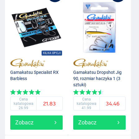
KILKA OPCJI
Gamakatsu Specialist RX
Gamakatsu Dropshot Jig
Barbless
90, rozmiar haczyka 1 (3
sztuki)
Cena
Cena
21.83
34.46
katalogowa
katalogowa
26.99
41.99
Zobacz
Zobacz