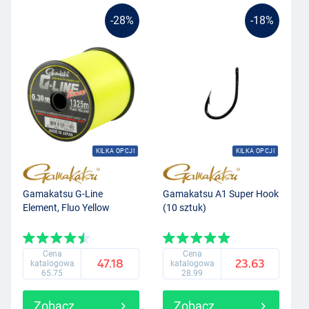
-28%
-18%
KILKA OPCJI
KILKA OPCJI
Gamakatsu G-Line
Gamakatsu A1 Super Hook
Element, Fluo Yellow
(10 sztuk)
Cena
Cena
47.18
23.63
katalogowa
katalogowa
65.75
28.99
Zobacz
Zobacz