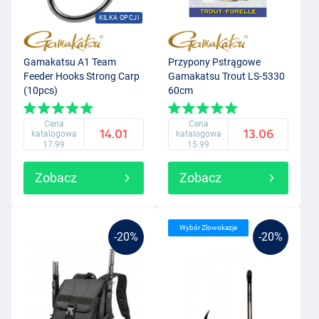
KILKA OPCJI
Gamakatsu A1 Team
Przypony Pstrągowe
Feeder Hooks Strong Carp
Gamakatsu Trout LS-5330
(10pcs)
60cm
Cena
Cena
14.01
13.06
katalogowa
katalogowa
17.99
15.99
Zobacz
Zobacz
Wybór Zlowokazje
-20%
-20%