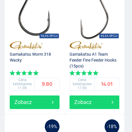
KILKA OPCJI
KILKA OPCJI
Gamakatsu Worm 318
Gamakatsu A1 Team
Wacky
Feeder Fine Feeder Hooks
(15pcs)
Cena
Cena
9.80
14.01
katalogowa
katalogowa
11.99
17.99
Zobacz
Zobacz
-19%
-18%