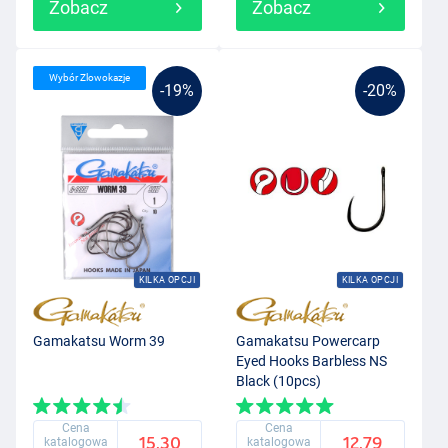
Zobacz
Zobacz
Wybór Zlowokazje
-19%
-20%
KILKA OPCJI
KILKA OPCJI
Gamakatsu Worm 39
Gamakatsu Powercarp
Eyed Hooks Barbless NS
Black (10pcs)
Cena
Cena
15.30
12.79
katalogowa
katalogowa