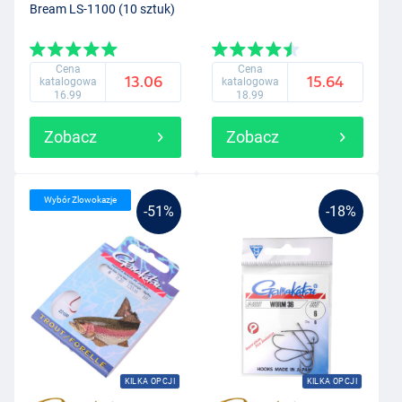
Bream LS-1100 (10 sztuk)
Cena
Cena
13.06
15.64
katalogowa
katalogowa
16.99
18.99
Zobacz
Zobacz
Wybór Zlowokazje
-51%
-18%
KILKA OPCJI
KILKA OPCJI