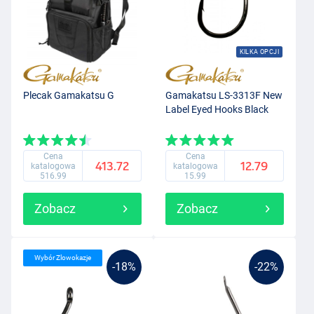
KILKA OPCJI
Plecak Gamakatsu G
Gamakatsu LS-3313F New
Label Eyed Hooks Black
Cena
Cena
413.72
12.79
katalogowa
katalogowa
516.99
15.99
Zobacz
Zobacz
Wybór Zlowokazje
-18%
-22%