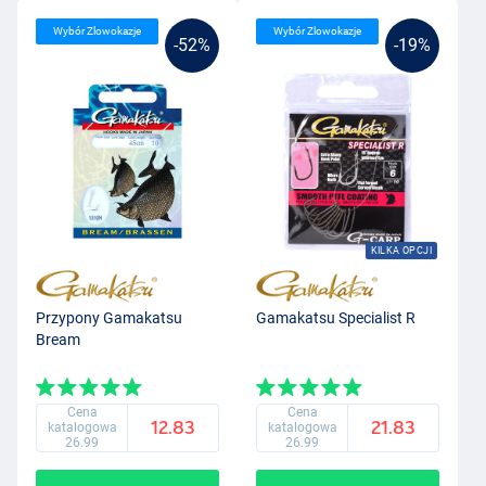
Wybór Zlowokazje
Wybór Zlowokazje
-52%
-19%
KILKA OPCJI
Przypony Gamakatsu
Gamakatsu Specialist R
Bream
Cena
Cena
12.83
21.83
katalogowa
katalogowa
26.99
26.99