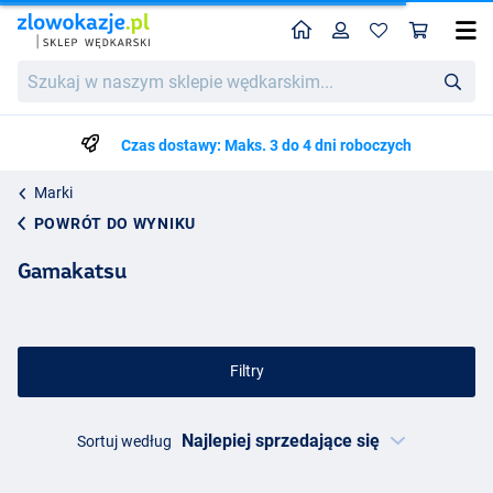
Home
Profil
Kos
Szukaj
w
naszym
sklepie
Czas dostawy: Maks. 3 do 4 dni roboczych
wędkarskim...
Marki
POWRÓT DO WYNIKU
Gamakatsu
Filtry
Sortuj według