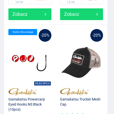
18.99
15.99
Zobacz
Zobacz
Wybór Zlowokazje
-20%
-20%
KILKA OPCJI
Gamakatsu Powercarp
Gamakatsu Trucker Mesh
Eyed Hooks NS Black
Cap
(10pcs)