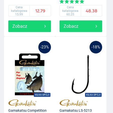
Cena
Cena
12.79
48.38
katalogowa
katalogowa
15.99
60.25
Zobacz
Zobacz
-23%
-18%
KILKA OPCJI
KILKA OPCJI
Gamakatsu Competition
Gamakatsu LS-5213