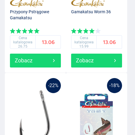
Przypony Pstrągowe
Gamakatsu Worm 36
Gamakatsu
Cena
Cena
13.06
13.06
katalogowa
katalogowa
26.75
15.99
Zobacz
Zobacz
-22%
-18%