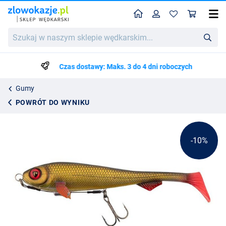
Home
Profil
Kos
Fox Rage Super Slick Shad Loaded 18cm (49g)
Szukaj
Cena katalogowa
38.59
w
42.50
naszym
sklepie
Czas dostawy: Maks. 3 do 4 dni roboczych
wędkarskim...
Gumy
POWRÓT DO WYNIKU
-10%