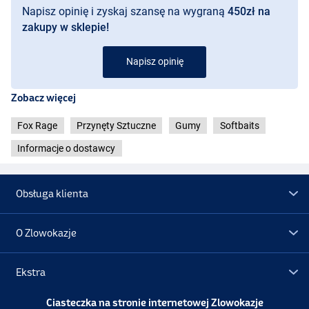
Napisz opinię i zyskaj szansę na wygraną
450zł na
zakupy w sklepie!
Napisz opinię
UV Natural Perch
Zobacz więcej
Fox Rage
Przynęty Sztuczne
Gumy
Softbaits
Informacje o dostawcy
Obsługa klienta
O Zlowokazje
Ekstra
UV Golden Prey
Ciasteczka na stronie internetowej Zlowokazje