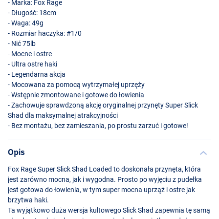
- Marka: Fox Rage
- Długość: 18cm
- Waga: 49g
- Rozmiar haczyka: #1/0
- Nić 75lb
- Mocne i ostre
- Ultra ostre haki
- Legendarna akcja
- Mocowana za pomocą wytrzymałej uprzęży
- Wstępnie zmontowane i gotowe do łowienia
- Zachowuje sprawdzoną akcję oryginalnej przynęty Super Slick
UV Silver Ghost
Shad dla maksymalnej atrakcyjności
- Bez montażu, bez zamieszania, po prostu zarzuć i gotowe!
Opis
Fox Rage Super Slick Shad Loaded to doskonała przynęta, która
jest zarówno mocna, jak i wygodna. Prosto po wyjęciu z pudełka
jest gotowa do łowienia, w tym super mocna uprząż i ostre jak
brzytwa haki.
Ta wyjątkowo duża wersja kultowego Slick Shad zapewnia tę samą