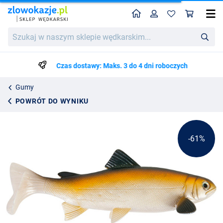
Home
Profil
Kos
Uni Cat Trout Softbait 20cm
Cena katalogowa
Szukaj
18.20
w
45.75
naszym
sklepie
Czas dostawy: Maks. 3 do 4 dni roboczych
wędkarskim...
Gumy
POWRÓT DO WYNIKU
-61%