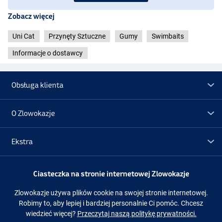
Zobacz więcej
Uni Cat
Przynęty Sztuczne
Gumy
Swimbaits
Informacje o dostawcy
Obsługa klienta
BGT
O Zlowokazje
Ekstra
Promocje
Ciasteczka na stronie internetowej Zlowokazje
Zlowokazje używa plików cookie na swojej stronie internetowej.
Obserwuj nas
Facebook
Instagram
Robimy to, aby lepiej i bardziej personalnie Ci pomóc. Chcesz
wiedzieć więcej?
Przeczytaj naszą politykę prywatności.