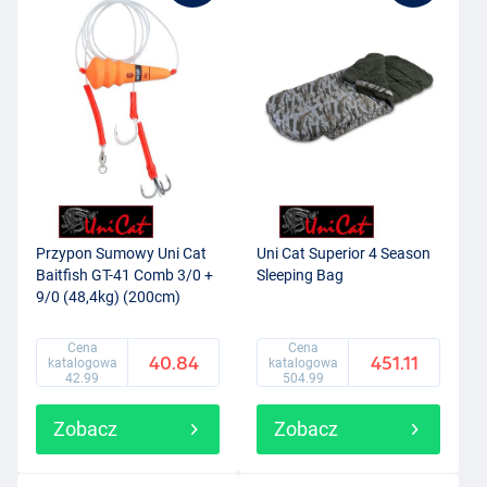
Przypon Sumowy Uni Cat
Uni Cat Superior 4 Season
Baitfish GT-41 Comb 3/0 +
Sleeping Bag
9/0 (48,4kg) (200cm)
Cena
Cena
40.84
451.11
katalogowa
katalogowa
42.99
504.99
Zobacz
Zobacz