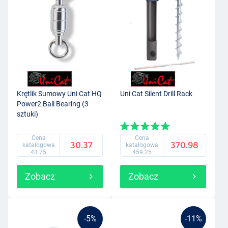
Krętlik Sumowy Uni Cat HQ
Uni Cat Silent Drill Rack
Power2 Ball Bearing (3
sztuki)
Cena
Cena
30.37
370.98
katalogowa
katalogowa
43.75
459.25
Zobacz
Zobacz
-5%
-11%