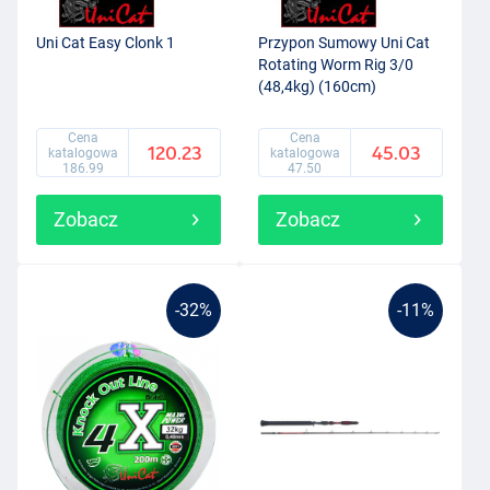
Uni Cat Easy Clonk 1
Przypon Sumowy Uni Cat
Rotating Worm Rig 3/0
(48,4kg) (160cm)
Cena
Cena
120.23
45.03
katalogowa
katalogowa
186.99
47.50
Zobacz
Zobacz
-32%
-11%