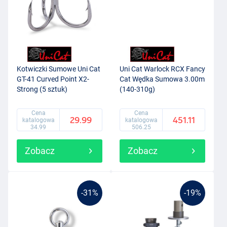
Kotwiczki Sumowe Uni Cat
Uni Cat Warlock RCX Fancy
GT-41 Curved Point X2-
Cat Wędka Sumowa 3.00m
Strong (5 sztuk)
(140-310g)
Cena
Cena
29.99
451.11
katalogowa
katalogowa
34.99
506.25
Zobacz
Zobacz
-31%
-19%