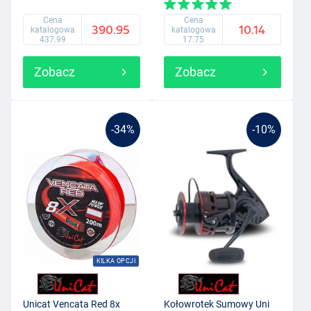
Cena
Cena
390.95
10.14
katalogowa
katalogowa
437.99
17.75
Zobacz
Zobacz
-34%
-10%
KILKA OPCJI
Unicat Vencata Red 8x
Kołowrotek Sumowy Uni