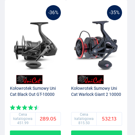
-36%
-35%
Kołowrotek Sumowy Uni
Kołowrotek Sumowy Uni
Cat Black Out GT-10000
Cat Warlock Giant 2 10000
Cena
Cena
289.05
532.13
katalogowa
katalogowa
451.99
815.50