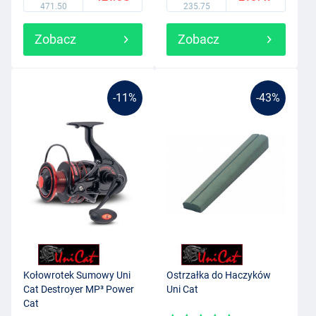
471.50
235.75
Zobacz
Zobacz
-11%
-43%
Kołowrotek Sumowy Uni
Ostrzałka do Haczyków
Cat Destroyer MP³ Power
Uni Cat
Cat