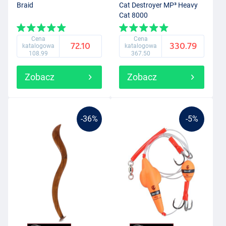
Braid
Cat Destroyer MP³ Heavy
Cat 8000
Cena
Cena
72.10
330.79
katalogowa
katalogowa
108.99
367.50
Zobacz
Zobacz
-36%
-5%