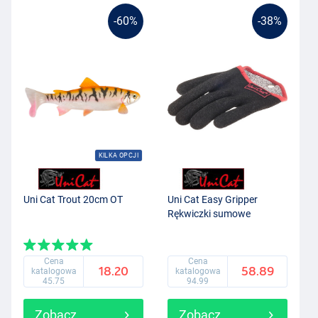
-60%
-38%
KILKA OPCJI
Uni Cat Trout 20cm OT
Uni Cat Easy Gripper
Rękwiczki sumowe
Cena
Cena
18.20
58.89
katalogowa
katalogowa
45.75
94.99
Zobacz
Zobacz