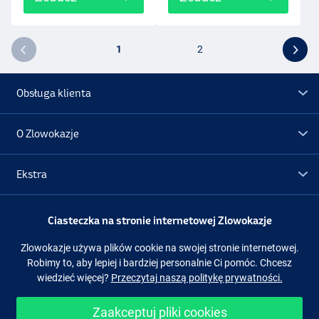
1
2
Obsługa klienta
O Zlowokazje
Ekstra
Promocje
Ciasteczka na stronie internetowej Zlowokazje
Zlowokazje używa plików cookie na swojej stronie internetowej.
Obserwuj nas
Facebook
Instagram
Robimy to, aby lepiej i bardziej personalnie Ci pomóc. Chcesz
wiedzieć więcej?
Przeczytaj naszą politykę prywatności.
Zaakceptuj pliki cookies