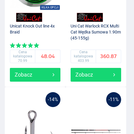
KILKA OPCJI
Unicat Knock Out line 4x
Uni Cat Warlock RCX Multi
Braid
Cat Wędka Sumowa 1.90m
(45-155g)
Cena
Cena
48.04
360.87
katalogowa
katalogowa
70.99
403.99
Zobacz
Zobacz
-14%
-11%