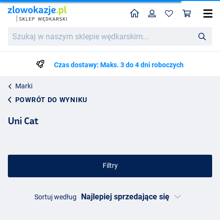
Home
Profil
Kos
Szukaj
w
naszym
sklepie
Czas dostawy: Maks. 3 do 4 dni roboczych
wędkarskim...
Marki
POWRÓT DO WYNIKU
Uni Cat
Filtry
Sortuj według