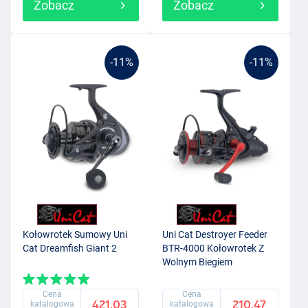
Zobacz
Zobacz
-11%
-11%
Kołowrotek Sumowy Uni
Uni Cat Destroyer Feeder
Cat Dreamfish Giant 2
BTR-4000 Kołowrotek Z
Wolnym Biegiem
Cena
Cena
421.03
210.47
katalogowa
katalogowa