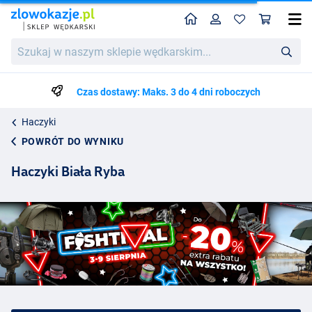
Home
Profil
Kos
Szukaj
w
naszym
sklepie
Czas dostawy: Maks. 3 do 4 dni roboczych
wędkarskim...
Haczyki
POWRÓT DO WYNIKU
Haczyki Biała Ryba