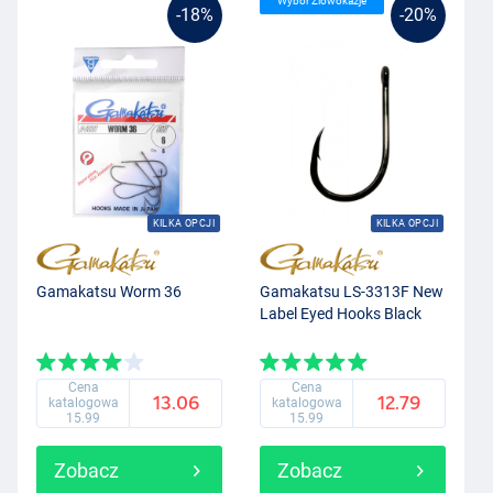
Wybór Zlowokazje
-18%
-20%
KILKA OPCJI
KILKA OPCJI
Gamakatsu Worm 36
Gamakatsu LS-3313F New
Label Eyed Hooks Black
Cena
Cena
13.06
12.79
katalogowa
katalogowa
15.99
15.99
Zobacz
Zobacz