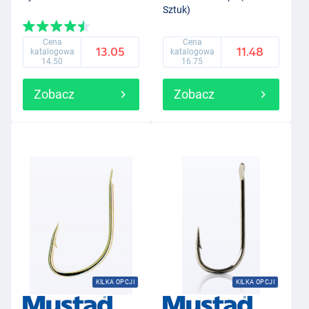
Sztuk)
Cena
Cena
13.05
11.48
katalogowa
katalogowa
14.50
16.75
Zobacz
Zobacz
KILKA OPCJI
KILKA OPCJI