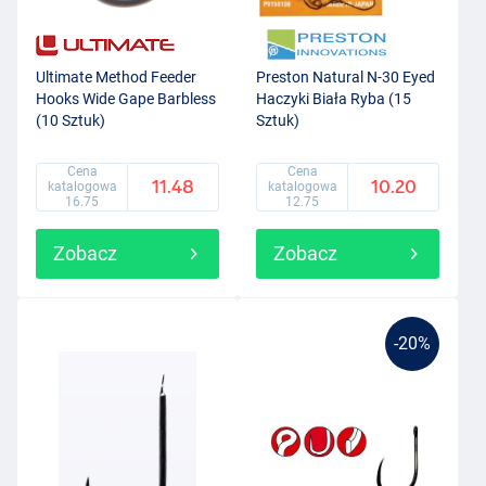
Ultimate Method Feeder
Preston Natural N-30 Eyed
Hooks Wide Gape Barbless
Haczyki Biała Ryba (15
(10 Sztuk)
Sztuk)
Cena
Cena
11.48
10.20
katalogowa
katalogowa
16.75
12.75
Zobacz
Zobacz
-20%