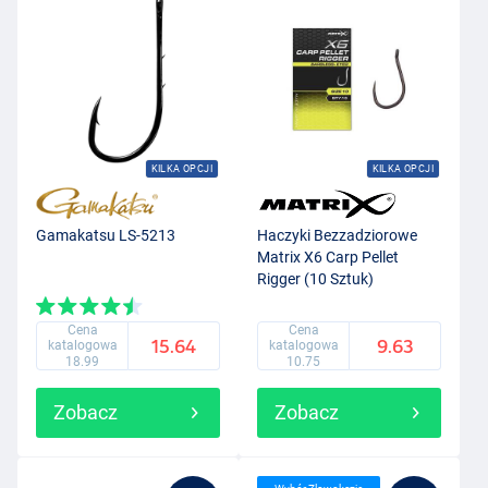
KILKA OPCJI
KILKA OPCJI
Gamakatsu LS-5213
Haczyki Bezzadziorowe
Matrix X6 Carp Pellet
Rigger (10 Sztuk)
Cena
Cena
15.64
9.63
katalogowa
katalogowa
18.99
10.75
Zobacz
Zobacz