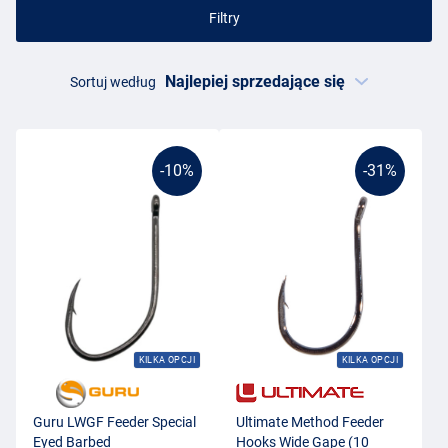
Filtry
Sortuj według
-10%
-31%
KILKA OPCJI
KILKA OPCJI
Guru LWGF Feeder Special
Ultimate Method Feeder
Eyed Barbed
Hooks Wide Gape (10