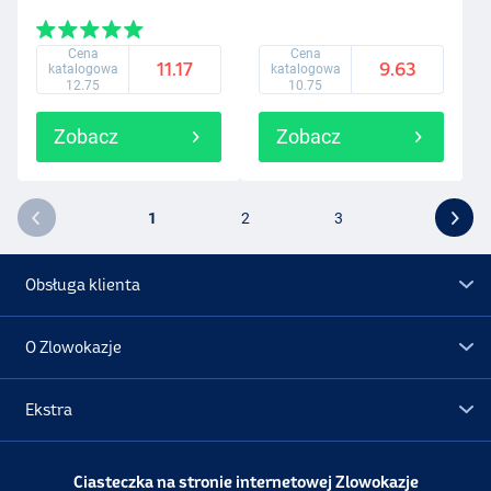
Cena
Cena
11.17
9.63
katalogowa
katalogowa
12.75
10.75
Zobacz
Zobacz
1
2
3
Obsługa klienta
O Zlowokazje
Ekstra
Promocje
Ciasteczka na stronie internetowej Zlowokazje