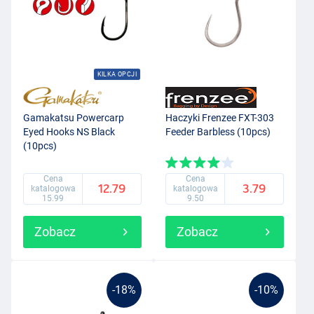
KILKA OPCJI
Gamakatsu Powercarp
Haczyki Frenzee FXT-303
Eyed Hooks NS Black
Feeder Barbless (10pcs)
(10pcs)
Cena
Cena
12.79
3.79
katalogowa
katalogowa
15.99
9.50
Zobacz
Zobacz
-18%
-10%