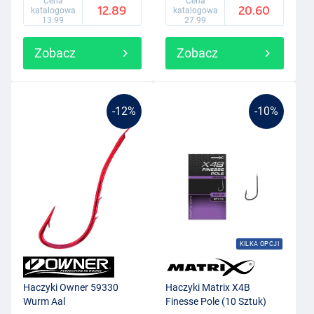
Cena
Cena
12.89
20.60
katalogowa
katalogowa
13.99
27.99
Zobacz
Zobacz
-12%
-10%
KILKA OPCJI
Haczyki Owner 59330
Haczyki Matrix X4B
Wurm Aal
Finesse Pole (10 Sztuk)