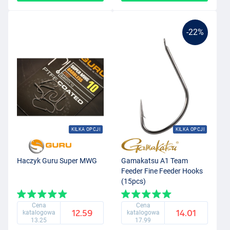
-22%
KILKA OPCJI
KILKA OPCJI
Haczyk Guru Super MWG
Gamakatsu A1 Team
Feeder Fine Feeder Hooks
(15pcs)
Cena
Cena
12.59
14.01
katalogowa
katalogowa
13.25
17.99