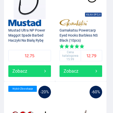
KILKA OPCJI
Mustad Ultra NP Power
Gamakatsu Powercarp
Maggot Spade Barbed
Eyed Hooks Barbless NS
Haczyki Na Białą Rybę
Black (10pcs)
Black Nickel (15szt)
Cena
12.75
12.79
katalogowa
15.99
Zobacz
Zobacz
Wybór Zlowokazje
-20%
-60%