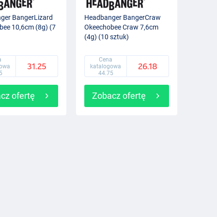
ger BangerLizard
Headbanger BangerCraw
ee 10,6cm (8g) (7
Okeechobee Craw 7,6cm
(4g) (10 sztuk)
a
Cena
31.25
26.18
gowa
katalogowa
5
44.75
cz ofertę
Zobacz ofertę