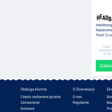
Headbange
Replaceme
Trout' (2 s
Cena
katalogo
35.50
Zobac
Obsługa klienta
O Zlowokazje
Ek
Często zadawane pytania
O nas
Bo
Zamawianie
Regulamin
Baz
Dostawa
Pr