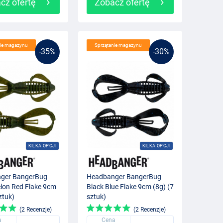
cz ofertę
Zobacz ofertę
nie magazynu
Sprzątanie magazynu
-35%
-30%
KILKA OPCJI
KILKA OPCJI
ger BangerBug
Headbanger BangerBug
lon Red Flake 9cm
Black Blue Flake 9cm (8g) (7
ztuk)
sztuk)
(2 Recenzje)
(2 Recenzje)
a
Cena