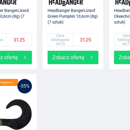
r BangerLizard
Headbanger BangerLizard
Headban
0,6cm (8g) (7
Green Pumpkin 10,6cm (8g)
Okeechob
(7 sztuk)
sztuk)
Cena
Cen
31.25
31.25
wa
katalogowa
katalo
44.75
44.7
z ofertę
Zobacz ofertę
Zoba
e magazynu
-55%