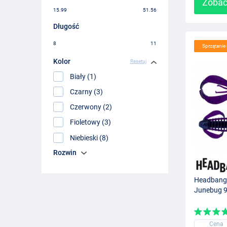
Zobac
15.99
51.56
Długość
8
11
Sprzątani
Kolor
Resetuj
Biały (1)
Czarny (3)
Czerwony (2)
Fioletowy (3)
Niebieski (8)
Rozwin
Headbang
Junebug 9
Cena