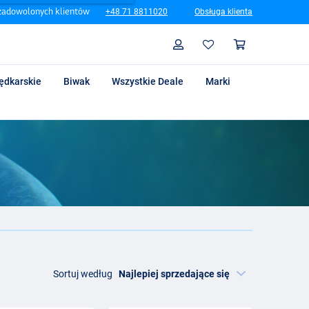
zadowolonych klientów
+48 71 8811020
Obsługa klienta
Szukaj
Profil
Koszyk
ędkarskie
Biwak
Wszystkie Deale
Marki
Sortuj według