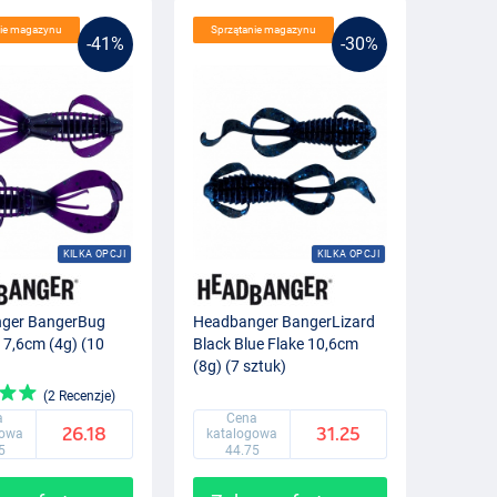
nie magazynu
Sprzątanie magazynu
-41%
-30%
KILKA OPCJI
KILKA OPCJI
ger BangerBug
Headbanger BangerLizard
7,6cm (4g) (10
Black Blue Flake 10,6cm
(8g) (7 sztuk)
(2 Recenzje)
a
Cena
26.18
31.25
gowa
katalogowa
5
44.75