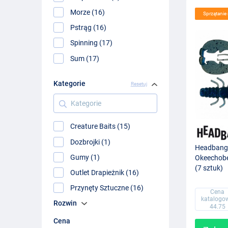
Morze (16)
Sprzątani
Pstrąg (16)
Spinning (17)
Sum (17)
Kategorie
Resetuj
Kategorie
Creature Baits (15)
Dozbrojki (1)
Headbang
Gumy (1)
Okeechobe
(7 sztuk)
Outlet Drapieżnik (16)
Przynęty Sztuczne (16)
Cena
katalogo
Rozwin
44.75
Cena