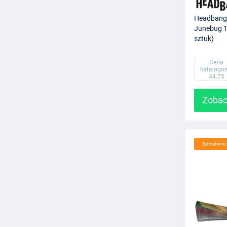
Headbange
Junebug 1
sztuk)
Cena
katalogo
44.75
Zobac
Sprzątani