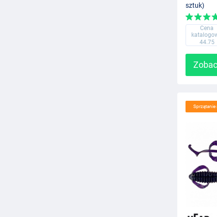
sztuk)
Cena
katalogo
44.75
Zobac
Sprzątani