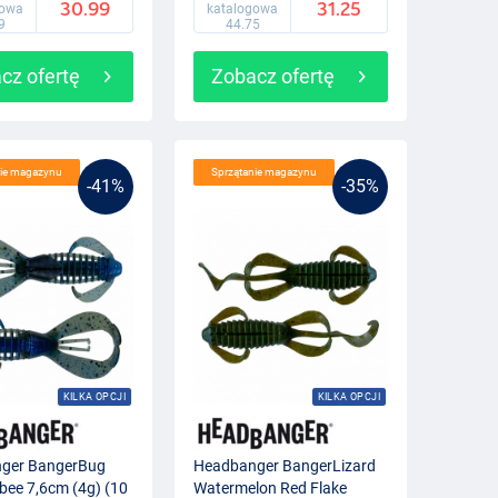
30.99
31.25
gowa
katalogowa
9
44.75
cz ofertę
Zobacz ofertę
nie magazynu
Sprzątanie magazynu
-41%
-35%
KILKA OPCJI
KILKA OPCJI
ger BangerBug
Headbanger BangerLizard
ee 7,6cm (4g) (10
Watermelon Red Flake