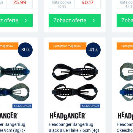
25.99
40.17
wa
katalogowa
katalo
70.99
47.9
z ofertę
Zobacz ofertę
Zoba
e magazynu
Sprzątanie magazynu
Sprząta
-30%
-41%
KILKA OPCJI
KILKA OPCJI
er BangerBug
Headbanger BangerBug
Headban
e 9cm (8g) (7
Black Blue Flake 7,6cm (4g)
Okeechob