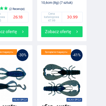
10,6cm (8g) (7 sztuk)
(2 Recenzje)
a
Cena
26.18
30.99
gowa
katalogowa
5
47.99
cz ofertę
Zobacz ofertę
nie magazynu
Sprzątanie magazynu
-30%
-41%
KILKA OPCJI
KILKA OPCJI