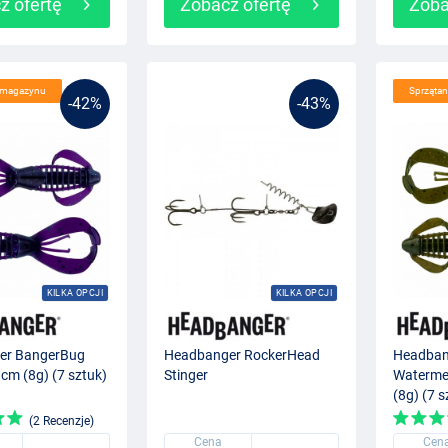
z ofertę
Zobacz ofertę
Zoba
e magazynu
Sprząta
-42%
-43%
KILKA OPCJI
KILKA OPCJI
er BangerBug
Headbanger RockerHead
Headban
cm (8g) (7 sztuk)
Stinger
Waterme
(8g) (7 s
(2 Recenzje)
Cena
Cen