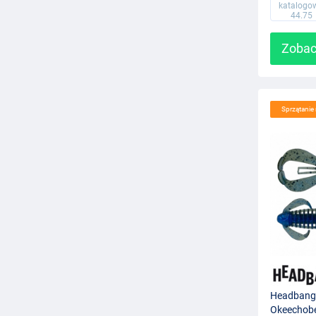
katalogo
44.75
Zobac
Sprzątani
Headbang
Okeechobe