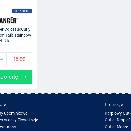
KILKA OPCJI
r ColossusCurly
nt Tails 'Rainbow
ztuki)
15.99
wa
z ofertę
stra
Promocje
ny upominkowe
Karpiowy Outl
a wiedzy Zlowokazje
Outlet Drapież
ywatność
Outlet Morze