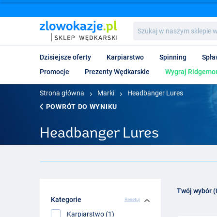
Szukaj
w
naszym
sklepie
Dzisiejsze oferty
Karpiarstwo
Spinning
Spła
wędkarskim...
Promocje
Prezenty Wędkarskie
Wygraj Ridgemon
Strona główna
Marki
Headbanger Lures
POWRÓT DO WYNIKU
Headbanger Lures
Twój wybór (
Kategorie
Resetuj
Karpiarstwo (1)