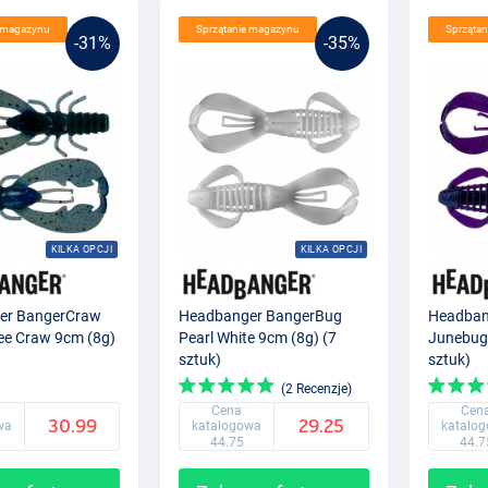
e magazynu
Sprzątanie magazynu
Sprząta
-31%
-35%
KILKA OPCJI
KILKA OPCJI
er BangerCraw
Headbanger BangerBug
Headban
e Craw 9cm (8g)
Pearl White 9cm (8g) (7
Junebug 
sztuk)
sztuk)
(2 Recenzje)
Cena
Cen
30.99
29.25
wa
katalogowa
katalo
44.75
44.7