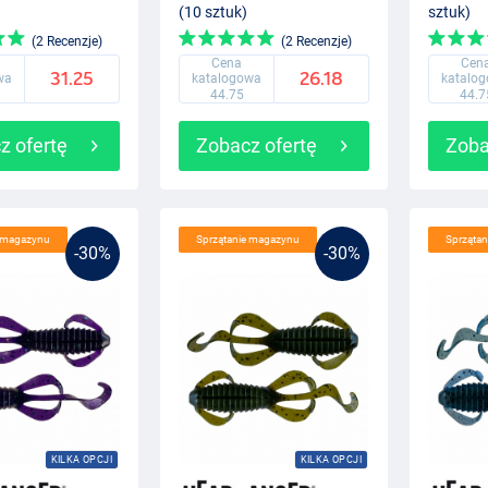
(10 sztuk)
sztuk)
(2 Recenzje)
(2 Recenzje)
Cena
Cen
31.25
26.18
wa
katalogowa
katalo
44.75
44.7
z ofertę
Zobacz ofertę
Zoba
e magazynu
Sprzątanie magazynu
Sprząta
-30%
-30%
KILKA OPCJI
KILKA OPCJI