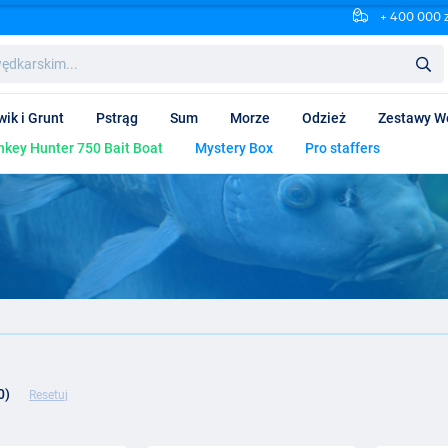
+ 400 000 
wik i Grunt
Pstrąg
Sum
Morze
Odzież
Zestawy W
key Hunter 750 Bait Boat
Mystery Box
Pro staffers
0)
Resetuj