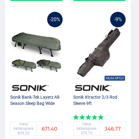
-20%
-9%
KILKA OPCJI
Sonik Bank-Tek Layerz All-
Sonik Xtractor 2/3 Rod
Season Sleep Bag Wide
Sleeve 9ft
Cena
Cena
671.40
346.77
katalogowa
katalogowa
839.25
379.75