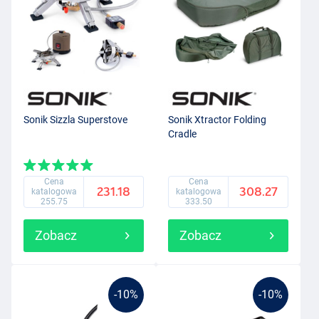
Sonik Sizzla Superstove
Sonik Xtractor Folding
Cradle
Cena
Cena
231.18
308.27
katalogowa
katalogowa
255.75
333.50
Zobacz
Zobacz
-10%
-10%