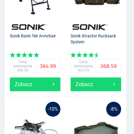
Sonik Bank-Tek Armchair
Sonik Xtractor Rucksack
System
Cena
Cena
364.99
368.59
katalogowa
katalogowa
390.50
433.99
Zobacz
Zobacz
-10%
-8%