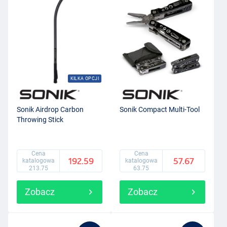
KILKA OPCJI
Sonik Airdrop Carbon
Sonik Compact Multi-Tool
Throwing Stick
Cena
Cena
192.59
57.67
katalogowa
katalogowa
213.75
63.75
Zobacz
Zobacz