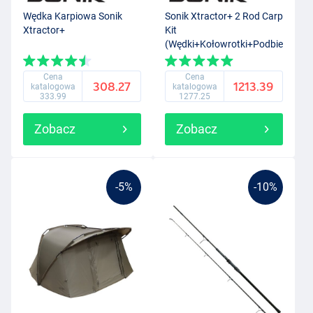
Wędka Karpiowa Sonik
Sonik Xtractor+ 2 Rod Carp
Xtractor+
Kit
(Wędki+Kołowrotki+Podbierak)
Cena
Cena
308.27
1213.39
katalogowa
katalogowa
333.99
1277.25
Zobacz
Zobacz
-5%
-10%