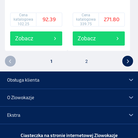
Cena
Cena
92.39
271.80
katalogowa
katalogowa
102.25
339.75
Zobacz
Zobacz
1
2
Obsługa klienta
O Zlowokazje
Ekstra
Promocje
Ciasteczka na stronie internetowej Zlowokazje