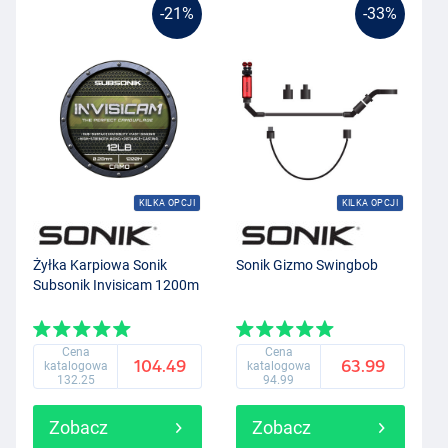
-21%
-33%
KILKA OPCJI
KILKA OPCJI
Żyłka Karpiowa Sonik
Sonik Gizmo Swingbob
Subsonik Invisicam 1200m
Cena
Cena
104.49
63.99
katalogowa
katalogowa
132.25
94.99
Zobacz
Zobacz