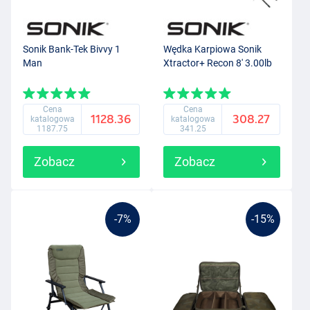
Sonik Bank-Tek Bivvy 1
Wędka Karpiowa Sonik
Man
Xtractor+ Recon 8' 3.00lb
Cena
Cena
1128.36
308.27
katalogowa
katalogowa
1187.75
341.25
Zobacz
Zobacz
-7%
-15%