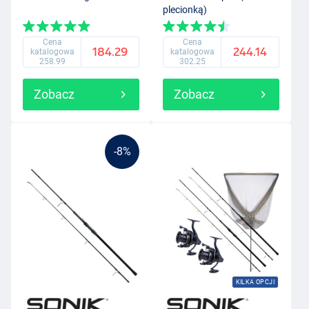
plecionką)
Cena
Cena
184.29
244.14
katalogowa
katalogowa
258.99
302.25
Zobacz
Zobacz
-8%
KILKA OPCJI