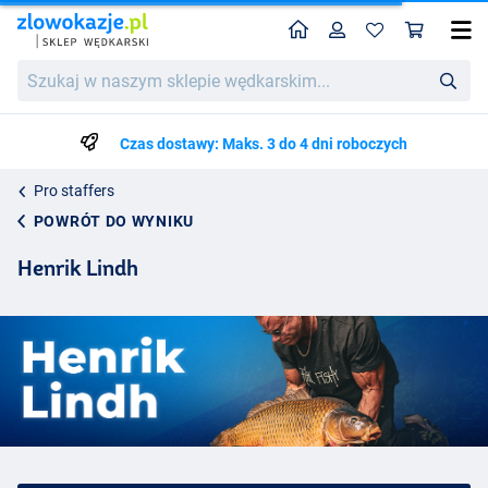
Home
Profil
Kos
Szukaj
w
naszym
sklepie
Czas dostawy: Maks. 3 do 4 dni roboczych
wędkarskim...
Pro staffers
POWRÓT DO WYNIKU
Henrik Lindh