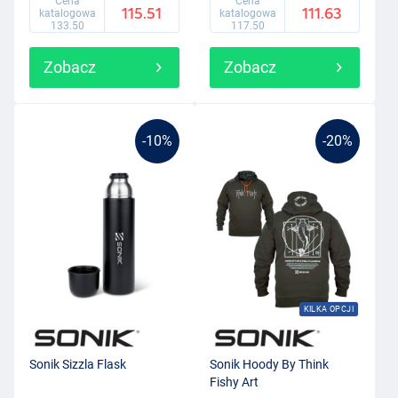
Cena
Cena
115.51
111.63
katalogowa
katalogowa
133.50
117.50
Zobacz
Zobacz
-10%
-20%
KILKA OPCJI
Sonik Sizzla Flask
Sonik Hoody By Think
Fishy Art