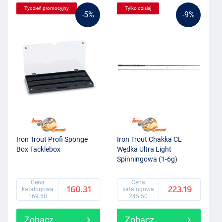
Tydzień promocyjny
Tylko dzisiaj
-5%
-9%
Iron Trout Profi Sponge
Iron Trout Chakka CL
Box Tacklebox
Wędka Ultra Light
Spinningowa (1-6g)
Cena
Cena
160.31
223.19
katalogowa
katalogowa
169.50
245.50
Zobacz
Zobacz