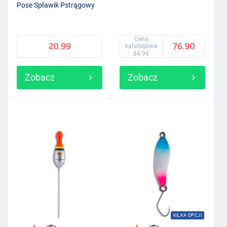
Pose Spławik Pstrągowy
Cena
20.99
76.90
katalogowa
84.99
Zobacz
Zobacz
KILKA OPCJI