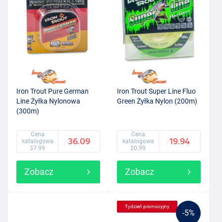
Iron Trout Pure German
Iron Trout Super Line Fluo
Line Żyłka Nylonowa
Green Żyłka Nylon (200m)
(300m)
Cena
Cena
36.09
19.94
katalogowa
katalogowa
37.99
20.99
Zobacz
Zobacz
Tydzień promocyjny
-5%