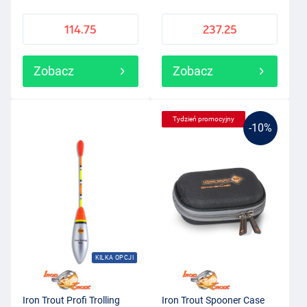
114.75
237.25
Zobacz
Zobacz
Tydzień promocyjny
-10%
KILKA OPCJI
Iron Trout Profi Trolling
Iron Trout Spooner Case