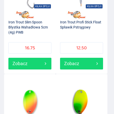
KILKA OPCJI
KILKA OPCJI
Iron Trout Slim Spoon
Iron Trout Profi Stick Float
Błystka Wahadłowa 5cm
Spławik Pstrągowy
(4g) PWB
16.75
12.50
Zobacz
Zobacz