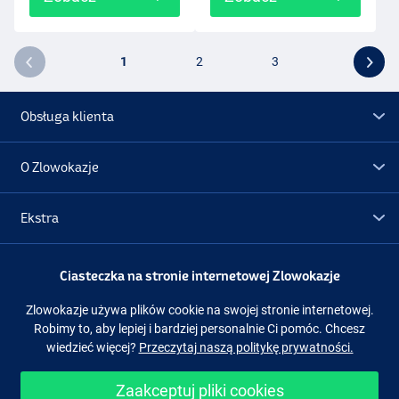
1
2
3
Obsługa klienta
O Zlowokazje
Ekstra
Promocje
Ciasteczka na stronie internetowej Zlowokazje
Zlowokazje używa plików cookie na swojej stronie internetowej.
Obserwuj nas
Facebook
Instagram
Robimy to, aby lepiej i bardziej personalnie Ci pomóc. Chcesz
wiedzieć więcej?
Przeczytaj naszą politykę prywatności.
Zaakceptuj pliki cookies