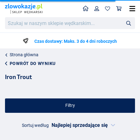
Home
Profil
Kos
Szukaj
w
naszym
sklepie
Czas dostawy: Maks. 3 do 4 dni roboczych
wędkarskim...
Strona główna
POWRÓT DO WYNIKU
Iron Trout
Filtry
Sortuj według