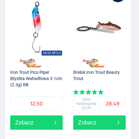
KILKA OPCJI
Iron Trout Pico Piper
Brelok Iron Trout Beauty
Błystka Wahadłowa 3.1cm
Trout
(2.3g) RB
Cena
12.50
28.49
katalogowa
29.99
Zobacz
Zobacz