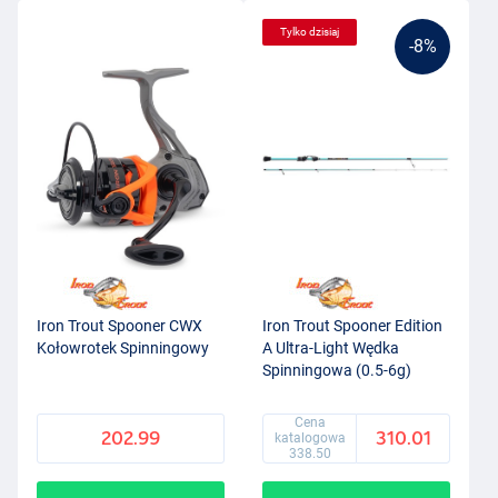
Tylko dzisiaj
-8%
Iron Trout Spooner CWX
Iron Trout Spooner Edition
Kołowrotek Spinningowy
A Ultra-Light Wędka
Spinningowa (0.5-6g)
Cena
202.99
310.01
katalogowa
338.50