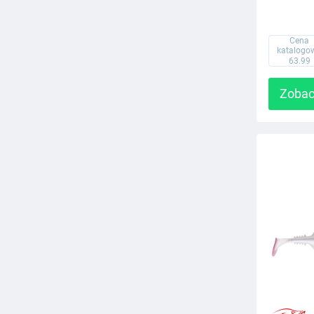
Cena
katalogo
63.99
Zobac