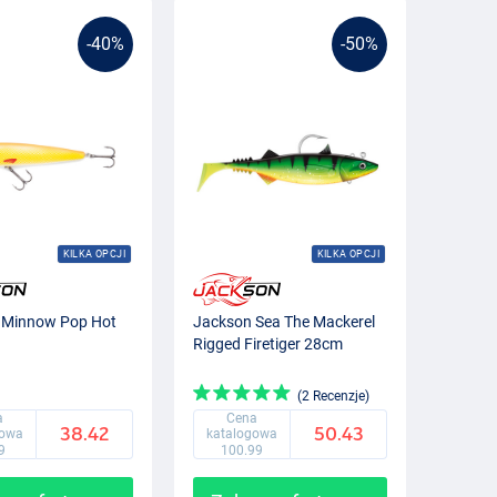
-40%
-50%
KILKA OPCJI
KILKA OPCJI
 Minnow Pop Hot
Jackson Sea The Mackerel
Rigged Firetiger 28cm
(2 Recenzje)
a
Cena
38.42
50.43
gowa
katalogowa
9
100.99