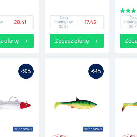
Cena
Cen
28.41
17.45
wa
katalogowa
katalo
35.25
36.7
z ofertę
Zobacz ofertę
Zoba
-50%
-64%
KILKA OPCJI
KILKA OPCJI