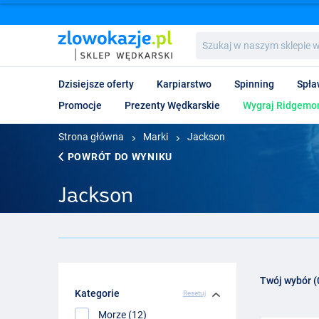
Szukaj
w
naszym
sklepie
Dzisiejsze oferty
Karpiarstwo
Spinning
Spła
wędkarskim...
Promocje
Prezenty Wędkarskie
Wygraj Ridgemon
Strona główna
Marki
Jackson
POWRÓT DO WYNIKU
Jackson
Twój wybór (
Kategorie
Resetuj
Morze (12)