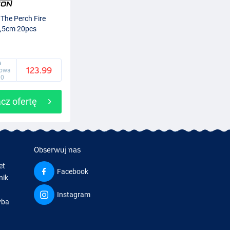
The Perch Fire
2,5cm 20pcs
a
123.99
gowa
00
cz ofertę
Obserwuj nas
et
Facebook
nik
Instagram
yba
a