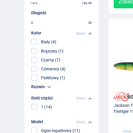
Zobac
14.2
166.99
Długość
8
28
Kolor
Resetuj
Biały (4)
Brązowy (1)
Czarny (7)
Czerwony (4)
Fioletowy (1)
Rozwin
Ilość części
Resetuj
Jackson Th
1 (14)
Firetiger 
Model
Resetuj
Ogon łopatkowy (11)
Cena