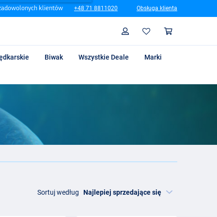
zadowolonych klientów
+48 71 8811020
Obsługa klienta
Szukaj
Profil
Koszyk
ędkarskie
Biwak
Wszystkie Deale
Marki
Sortuj według