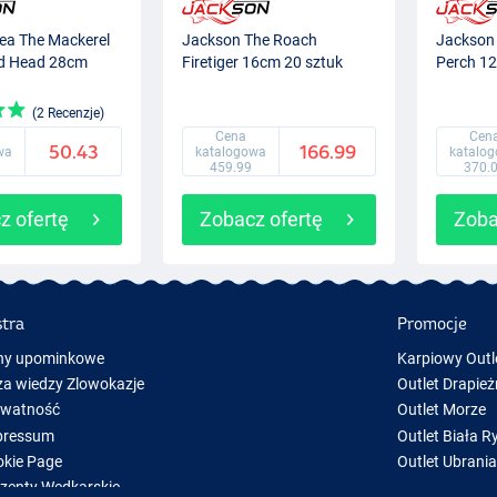
ea The Mackerel
Jackson The Roach
Jackson 
d Head 28cm
Firetiger 16cm 20 sztuk
Perch 1
(2 Recenzje)
Cena
Cen
50.43
166.99
wa
katalogowa
katalo
459.99
370.
z ofertę
Zobacz ofertę
Zoba
stra
Promocje
ny upominkowe
Karpiowy Outl
a wiedzy Zlowokazje
Outlet Drapież
ywatność
Outlet Morze
pressum
Outlet Biała R
kie Page
Outlet Ubrani
zenty Wędkarskie