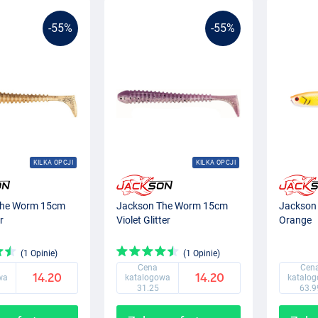
-55%
-55%
KILKA OPCJI
KILKA OPCJI
The Worm 15cm
Jackson The Worm 15cm
Jackson
r
Violet Glitter
Orange
(1 Opinie)
(1 Opinie)
Cena
Cen
14.20
14.20
wa
katalogowa
katalo
31.25
63.9