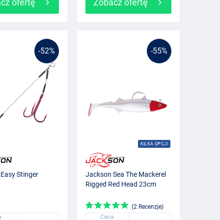
cz ofertę
Zobacz ofertę
-52%
-55%
KILKA OPCJI
Easy Stinger
Jackson Sea The Mackerel
Rigged Red Head 23cm
(2 Recenzje)
a
Cena