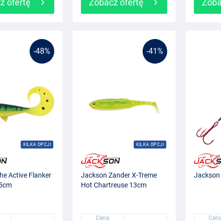
z ofertę
Zobacz ofertę
Zoba
-48%
-41%
KILKA OPCJI
KILKA OPCJI
e Active Flanker
Jackson Zander X-Treme
Jackson 
15cm
Hot Chartreuse 13cm
Cena
Cen