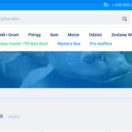
+ 400 000 
wik i Grunt
Pstrąg
Sum
Morze
Odzież
Zestawy W
key Hunter 750 Bait Boat
Mystery Box
Pro staffers
0)
Resetuj