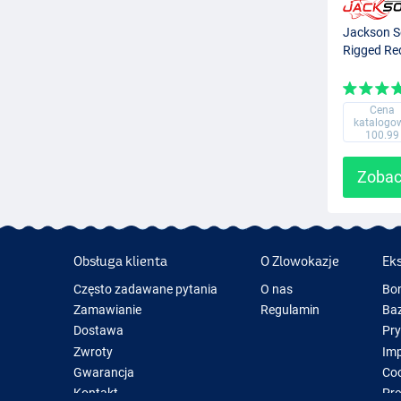
Jackson S
Rigged Re
Cena
katalogo
100.99
Zobac
Obsługa klienta
O Zlowokazje
Ek
Często zadawane pytania
O nas
Bo
Zamawianie
Regulamin
Baz
Dostawa
Pr
Zwroty
Im
Gwarancja
Coo
Kontakt
Pre