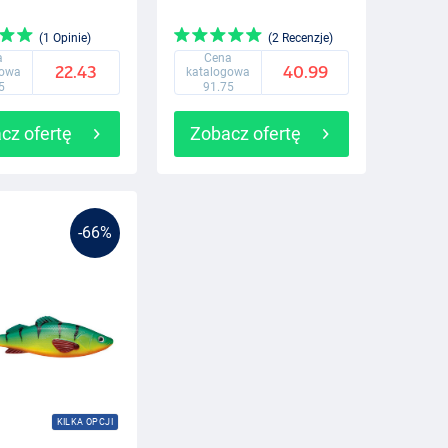
(1 Opinie)
(2 Recenzje)
a
Cena
22.43
40.99
gowa
katalogowa
5
91.75
cz ofertę
Zobacz ofertę
-66%
KILKA OPCJI