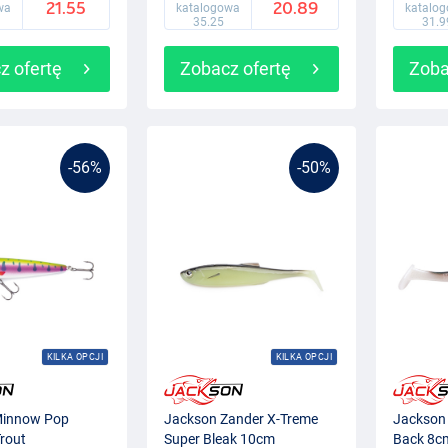
21.55
20.89
wa
katalogowa
katalo
35.25
31.9
z ofertę
Zobacz ofertę
Zoba
-56%
-50%
KILKA OPCJI
KILKA OPCJI
Minnow Pop
Jackson Zander X-Treme
Jackson 
rout
Super Bleak 10cm
Back 8c