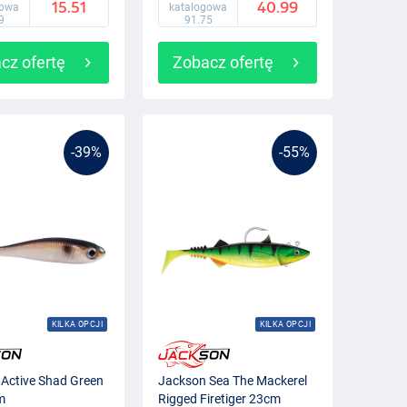
15.51
40.99
gowa
katalogowa
9
91.75
cz ofertę
Zobacz ofertę
-39%
-55%
KILKA OPCJI
KILKA OPCJI
Active Shad Green
Jackson Sea The Mackerel
m
Rigged Firetiger 23cm