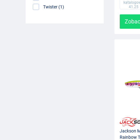
katalogo
Twister (1)
41.25
Zobac
Jackson 
Rainbow T