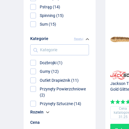
Pstrąg (14)
Spinning (15)
Sum (15)
Kategorie
Resetuj
Kategorie
Dozbrojki (1)
Gumy (12)
Outlet Drapieżnik (11)
Jackson 
Przynęty Powierzchniowe
Gold Glitte
(2)
Przynęty Sztuczne (14)
Cena
Rozwin
katalogo
31.25
Cena