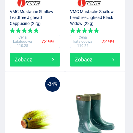
VMC Mustache Shallow
VMC Mustache Shallow
Leadfree Jighead
Leadfree Jighead Black
Cappucino (22g)
Widow (22g)
Cena
Cena
72.99
72.99
katalogowa
katalogowa
110.25
110.25
Zobacz
Zobacz
-34%