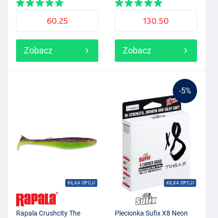
60.25
130.50
Zobacz
Zobacz
-5%
KILKA OPCJI
KILKA OPCJI
Rapala Crushcity The
Plecionka Sufix X8 Neon