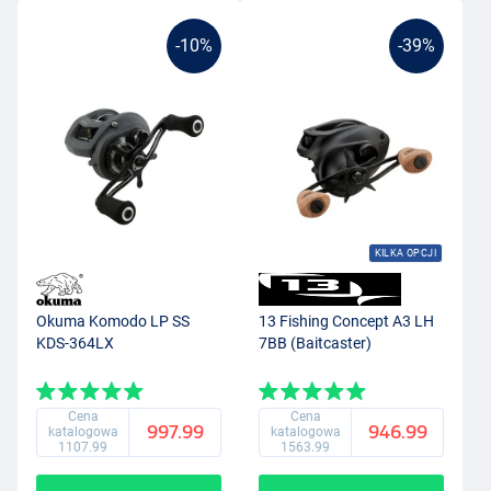
-10%
-39%
KILKA OPCJI
Okuma Komodo LP SS
13 Fishing Concept A3 LH
KDS-364LX
7BB (Baitcaster)
Cena
Cena
997.99
946.99
katalogowa
katalogowa
1107.99
1563.99