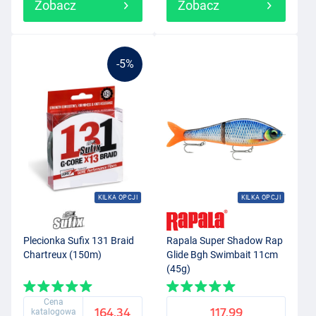
Zobacz
Zobacz
-5%
KILKA OPCJI
KILKA OPCJI
Plecionka Sufix 131 Braid
Rapala Super Shadow Rap
Chartreux (150m)
Glide Bgh Swimbait 11cm
(45g)
Cena
164.34
117.99
katalogowa