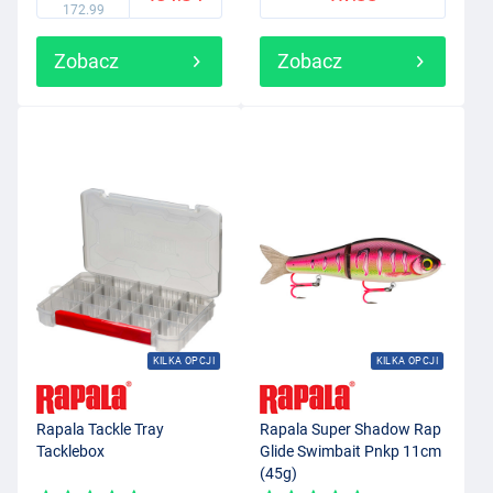
172.99
Zobacz
Zobacz
KILKA OPCJI
KILKA OPCJI
Rapala Tackle Tray
Rapala Super Shadow Rap
Tacklebox
Glide Swimbait Pnkp 11cm
(45g)