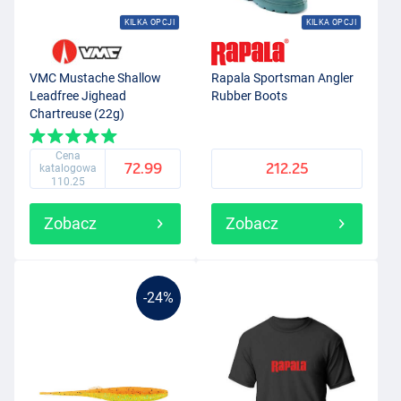
KILKA OPCJI
KILKA OPCJI
VMC Mustache Shallow
Rapala Sportsman Angler
Leadfree Jighead
Rubber Boots
Chartreuse (22g)
Cena
72.99
212.25
katalogowa
110.25
Zobacz
Zobacz
-24%