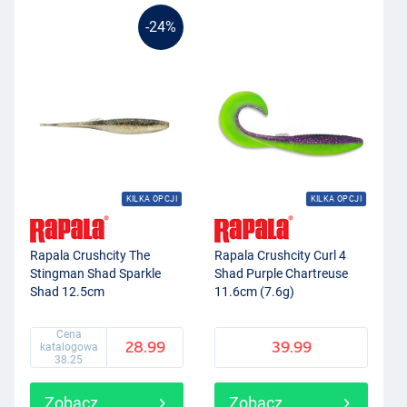
-24%
KILKA OPCJI
KILKA OPCJI
Rapala Crushcity The
Rapala Crushcity Curl 4
Stingman Shad Sparkle
Shad Purple Chartreuse
Shad 12.5cm
11.6cm (7.6g)
Cena
28.99
39.99
katalogowa
38.25
Zobacz
Zobacz