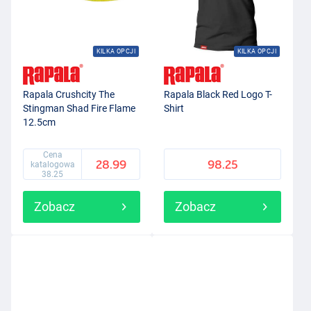
KILKA OPCJI
KILKA OPCJI
Rapala Crushcity The
Rapala Black Red Logo T-
Stingman Shad Fire Flame
Shirt
12.5cm
Cena
28.99
98.25
katalogowa
38.25
Zobacz
Zobacz