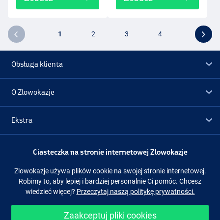
1
2
3
4
Obsługa klienta
O Zlowokazje
Ekstra
Promocje
Ciasteczka na stronie internetowej Zlowokazje
Zlowokazje używa plików cookie na swojej stronie internetowej.
Obserwuj nas
Facebook
Instagram
Robimy to, aby lepiej i bardziej personalnie Ci pomóc. Chcesz
wiedzieć więcej?
Przeczytaj naszą politykę prywatności.
Zaakceptuj pliki cookies