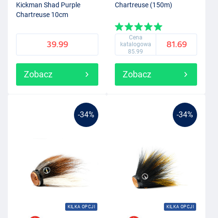
Kickman Shad Purple
Chartreuse (150m)
Chartreuse 10cm
Cena
39.99
81.69
katalogowa
85.99
Zobacz
Zobacz
-34%
-34%
KILKA OPCJI
KILKA OPCJI