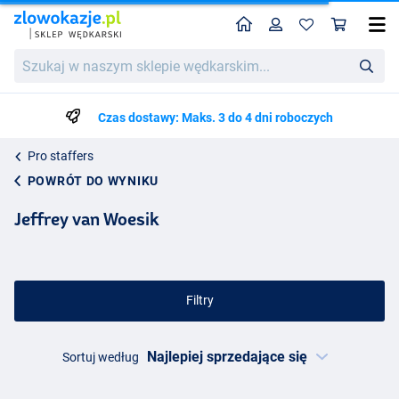
Home
Profil
Kos
Szukaj
w
naszym
sklepie
Czas dostawy: Maks. 3 do 4 dni roboczych
wędkarskim...
Pro staffers
POWRÓT DO WYNIKU
Jeffrey van Woesik
Filtry
Sortuj według