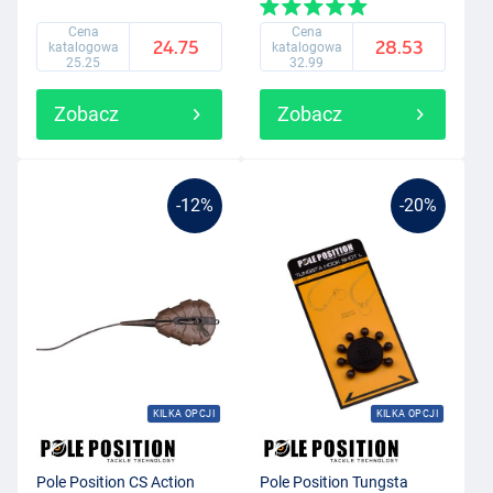
Cena
Cena
24.75
28.53
katalogowa
katalogowa
25.25
32.99
Zobacz
Zobacz
-12%
-20%
KILKA OPCJI
KILKA OPCJI
Pole Position CS Action
Pole Position Tungsta