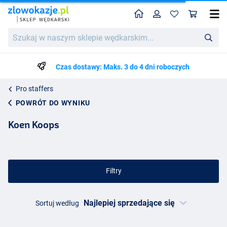
Home
Profil
Kos
Szukaj
w
naszym
sklepie
Czas dostawy: Maks. 3 do 4 dni roboczych
wędkarskim...
Pro staffers
POWRÓT DO WYNIKU
Koen Koops
Filtry
Sortuj według