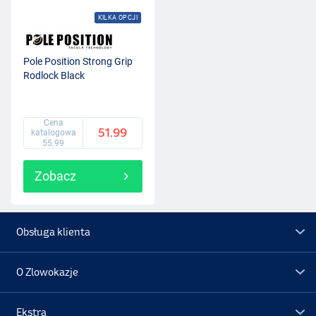
KILKA OPCJI
Pole Position Strong Grip
Rodlock Black
Cena
51.99
katalogowa
55.99
Zobacz
Obsługa klienta
O Zlowokazje
Ekstra