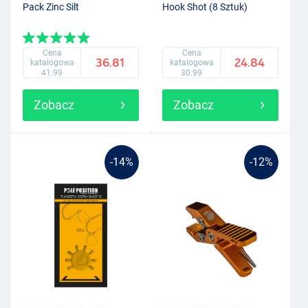
Pack Zinc Silt
Hook Shot (8 Sztuk)
Cena
Cena
36.81
24.84
katalogowa
katalogowa
41.99
30.99
Zobacz
Zobacz
-14%
-12%