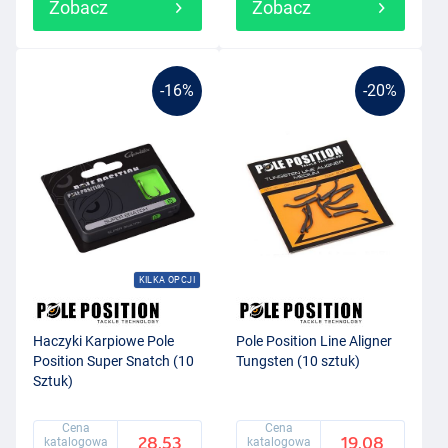
Zobacz
Zobacz
-16%
-20%
KILKA OPCJI
Haczyki Karpiowe Pole
Pole Position Line Aligner
Position Super Snatch (10
Tungsten (10 sztuk)
Sztuk)
Cena
Cena
28.53
19.08
katalogowa
katalogowa