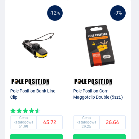
-12%
-9%
Pole Position Bank Line
Pole Position Corn
Clip
Maggotclip Double (5szt.)
Cena
Cena
45.72
26.64
katalogowa
katalogowa
51.99
29.25