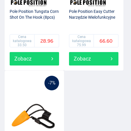
Pole Position Tungsta Corn
Pole Position Easy Cutter
Shot On The Hook (8pcs)
Narzędzie Wielofunkcyjne
Cena
Cena
28.96
66.60
katalogowa
katalogowa
33.50
75.99
Zobacz
Zobacz
-7%