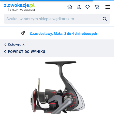
Home
Profil
Kos
Kołowrotek Feeder Daiwa 25 TDM
Cena katalogowa
Szukaj
800.38
w
842.50
naszym
sklepie
Czas dostawy: Maks. 3 do 4 dni roboczych
wędkarskim...
Kołowrotki
POWRÓT DO WYNIKU