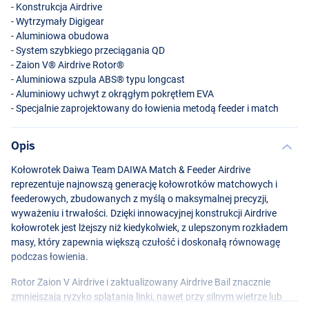
- Konstrukcja Airdrive
- Wytrzymały Digigear
- Aluminiowa obudowa
- System szybkiego przeciągania QD
- Zaion V® Airdrive Rotor®
- Aluminiowa szpula ABS® typu longcast
- Aluminiowy uchwyt z okrągłym pokrętłem
EVA
- Specjalnie zaprojektowany do łowienia metodą feeder i match
Opis
Kołowrotek Daiwa Team
DAIWA
Match & Feeder Airdrive
reprezentuje najnowszą generację kołowrotków matchowych i
feederowych, zbudowanych z myślą o maksymalnej precyzji,
wyważeniu i trwałości. Dzięki innowacyjnej konstrukcji Airdrive
kołowrotek jest lżejszy niż kiedykolwiek, z ulepszonym rozkładem
masy, który zapewnia większą czułość i doskonałą równowagę
podczas łowienia.
Rotor Zaion V Airdrive i zaktualizowany Airdrive Bail znacznie
zmniejszają ryzyko splątania linki, nawet przy silnym wietrze lub