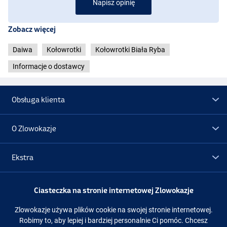
Napisz opinię
- Przepustowość żyłki: 0,26 mm / 150 m
- Przełożenie: 4,7:1
Zobacz więcej
- Prędkość kołowrotka: 79cm
- Siła poślizgu: 12kg
Daiwa
Kołowrotki
Kołowrotki Biała Ryba
- Waga: 290g
Informacje o dostawcy
Daiwa 24
TDM
QD 3010-DH
- Łożyska kulkowe: 5
- Pojemność żyłki: 0,26 mm / 150 m
Obsługa klienta
- Przełożenie: 4,7:1
- Prędkość kołowrotka: 79cm
- Siła poślizgu: 12kg
O Zlowokazje
- Waga: 300g
Daiwa 24
TDM
QD 4012
Ekstra
- Łożyska kulkowe: 5
- Pojemność żyłki: 0,28 mm / 150 m
- Przełożenie: 4,9:1
Promocje
Ciasteczka na stronie internetowej Zlowokazje
- Prędkość kołowrotka: 86cm
- Siła poślizgu: 12kg
Zlowokazje używa plików cookie na swojej stronie internetowej.
- Waga: 390g
Obserwuj nas
Facebook
Instagram
Robimy to, aby lepiej i bardziej personalnie Ci pomóc. Chcesz