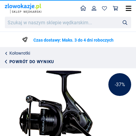
Home
Profil
Kos
Kołowrotek Karpiowy Ultimate Indura CP
Szukaj
Cena katalogowa
136.79
w
213.99
naszym
sklepie
Czas dostawy: Maks. 3 do 4 dni roboczych
wędkarskim...
Kołowrotki
POWRÓT DO WYNIKU
-37%