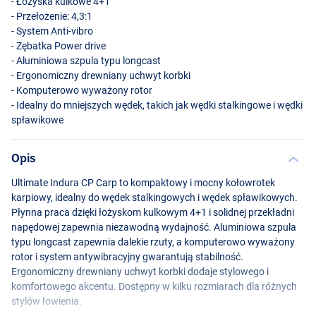
- Łożyska kulkowe 4+1
- Przełożenie: 4,3:1
- System Anti-vibro
- Zębatka Power drive
- Aluminiowa szpula typu longcast
- Ergonomiczny drewniany uchwyt korbki
- Komputerowo wyważony rotor
- Idealny do mniejszych wędek, takich jak wędki stalkingowe i wędki
spławikowe
Opis
Ultimate Indura CP Carp to kompaktowy i mocny kołowrotek
karpiowy, idealny do wędek stalkingowych i wędek spławikowych.
Płynna praca dzięki łożyskom kulkowym 4+1 i solidnej przekładni
napędowej zapewnia niezawodną wydajność. Aluminiowa szpula
typu longcast zapewnia dalekie rzuty, a komputerowo wyważony
rotor i system antywibracyjny gwarantują stabilność.
Ergonomiczny drewniany uchwyt korbki dodaje stylowego i
komfortowego akcentu. Dostępny w kilku rozmiarach dla różnych
stylów łowienia.