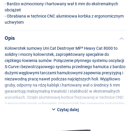
- Bardzo wzmocniony i hartowany wał 6 mm do ekstremalnych
obciążeń
- Obrabiana w technice
CNC
aluminiowa korbka z ergonomicznym
uchwytem
Opis
Kołowrotek sumowy Uni Cat Destroyer MP³ Heavy Cat 8000 to
solidny i mocny kołowrotek, zaprojektowany specjalnie do
ciężkiego łowienia sumów. Połączenie płynnego systemu oscylacji
S-Curve i bezwstrząsowego systemu przedniego hamulca z bardzo
dużymi węglowymi tarczami hamulcowymi zapewnia precyzyjną i
niezawodną pracę nawet podczas najcięższych holi. Wyjątkowo
gruby, odporny na rdzę kabłąk i hartowany wał o średnicy 6 mm
gwarantują maksymalną trwałość i stabilność w ekstremalnych
warunkach. Dzięki aluminiowej korbce frezowanej w technice
CNC
z ergonomicznym uchwytem, kołowrotek ten zapewnia optymalny
komfort i kontrolę podczas każdego holu.
Czytaj dalej