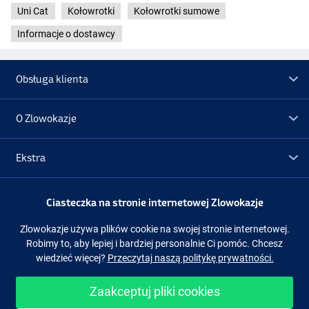
Uni Cat
Kołowrotki
Kołowrotki sumowe
Informacje o dostawcy
Obsługa klienta
O Zlowokazje
Ekstra
Promocje
Ciasteczka na stronie internetowej Zlowokazje
Zlowokazje używa plików cookie na swojej stronie internetowej.
Obserwuj nas
Facebook
Instagram
Robimy to, aby lepiej i bardziej personalnie Ci pomóc. Chcesz
wiedzieć więcej?
Przeczytaj naszą politykę prywatności.
Zaakceptuj pliki cookies
Łatwe i bezpieczne zakupy