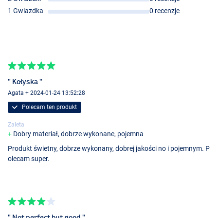
1 Gwiazdka
0 recenzje
" Kołyska "
Agata + 2024-01-24 13:52:28
Polecam ten produkt
Zaleta
Dobry materiał, dobrze wykonane, pojemna
Produkt świetny, dobrze wykonany, dobrej jakości no i pojemnym. P
olecam super.
" Not perfect but good "