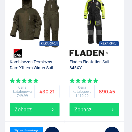
KILKA OPCJI
KILKA OPCJI
Kombinezon Termiczny
Fladen Floatation Suit
Dam Xtherm Winter Suit
845XY
Cena
Cena
430.21
890.45
katalogowa
katalogowa
749.99
1410.99
Zobacz
Zobacz
Wybór Zlowokazje