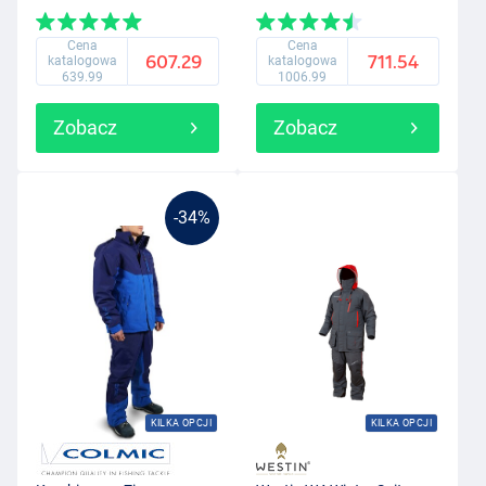
Cena
Cena
607.29
711.54
katalogowa
katalogowa
639.99
1006.99
Zobacz
Zobacz
-34%
KILKA OPCJI
KILKA OPCJI