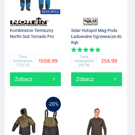
KILKA OPCJI
Kombinezon Termiczny
Solar Hotspot Mag-Pods
Norfin Suit Tornado Pro
Ładowalne Ogrzewacze do
Rąk
Cena
Cena
1508.99
256.99
katalogowa
katalogowa
1732.50
285.99
Zobacz
Zobacz
-20%