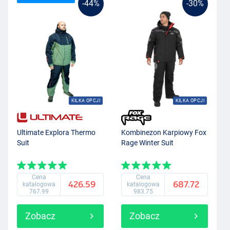
-44%
-30%
KILKA OPCJI
KILKA OPCJI
Ultimate Explora Thermo
Kombinezon Karpiowy Fox
Suit
Rage Winter Suit
Cena
Cena
426.59
687.72
katalogowa
katalogowa
767.99
983.75
Zobacz
Zobacz