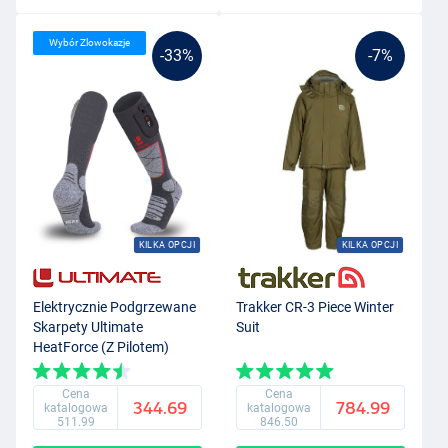
Wybór Zlowokazje
-33%
-7%
KILKA OPCJI
KILKA OPCJI
Elektrycznie Podgrzewane
Trakker CR-3 Piece Winter
Skarpety Ultimate
Suit
HeatForce (Z Pilotem)
Cena
Cena
344.69
784.99
katalogowa
katalogowa
511.99
846.50