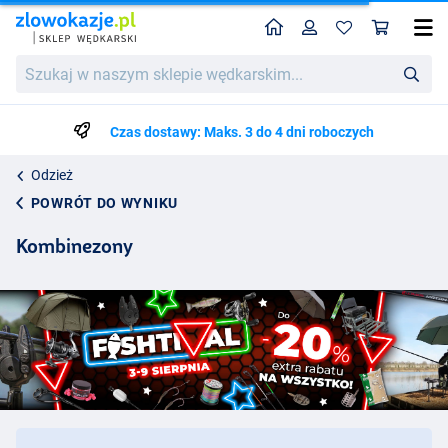
Home
Profil
Kos
Szukaj
w
naszym
sklepie
Czas dostawy: Maks. 3 do 4 dni roboczych
wędkarskim...
Odzież
POWRÓT DO WYNIKU
Kombinezony