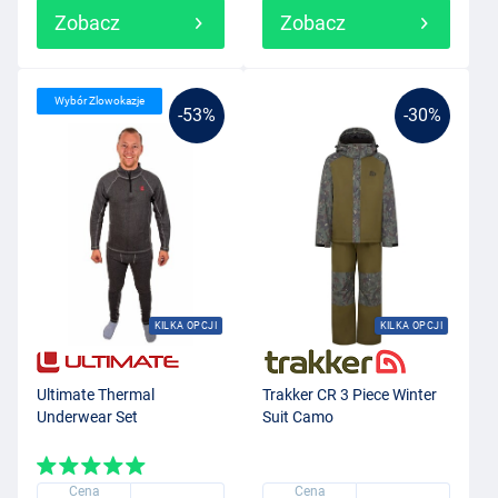
Zobacz
Zobacz
Wybór Zlowokazje
-53%
-30%
KILKA OPCJI
KILKA OPCJI
Ultimate Thermal
Trakker CR 3 Piece Winter
Underwear Set
Suit Camo
Cena
Cena