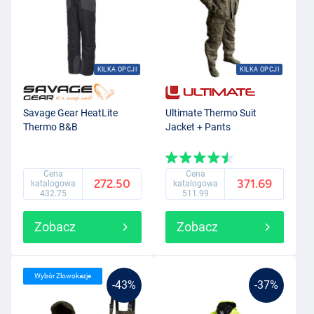
KILKA OPCJI
KILKA OPCJI
Savage Gear HeatLite
Ultimate Thermo Suit
Thermo B&B
Jacket + Pants
Cena
Cena
272.50
371.69
katalogowa
katalogowa
432.75
511.99
Zobacz
Zobacz
Wybór Zlowokazje
-43%
-37%