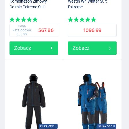
Kombinezon Zimowy
Westin W4 Winter Suit
Colmic Extreme Suit
Extreme
Cena
567.86
1096.99
katalogowa
853.99
Zobacz
Zobacz
KILKA OPCJI
KILKA OPCJI