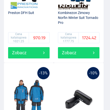
Preston DFH Suit
Kombinezon Zimowy
Norfin Winter Suit Tornado
Pro
Cena
Cena
970.19
1724.42
katalogowa
katalogowa
1021.25
1777.75
Zobacz
Zobacz
-13%
-10%