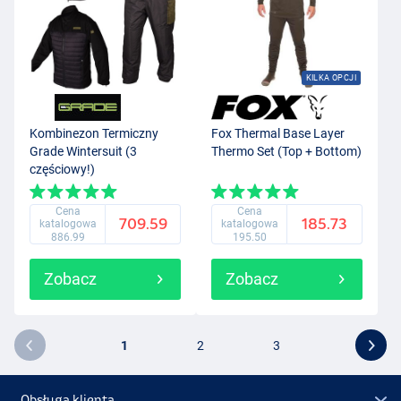
KILKA OPCJI
Kombinezon Termiczny
Fox Thermal Base Layer
Grade Wintersuit (3
Thermo Set (Top + Bottom)
częściowy!)
Cena
Cena
709.59
185.73
katalogowa
katalogowa
886.99
195.50
Zobacz
Zobacz
1
2
3
Obsługa klienta