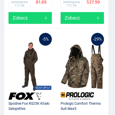
81.69
537.99
katalogowa
katalogowa
171.99
771.99
Zobacz
Zobacz
-5%
-29%
KILKA OPCJI
Spodnie Fox RS25K Khaki
Prologic Comfort Thermo
Salopettes
Suit Max5