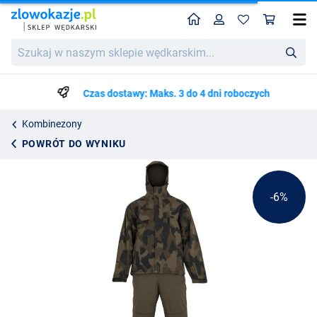
Home
Profil
Kos
Avid Arctic-Series Distortion Thermal Suit
Cena katalogowa
Szukaj
765.46
w
805.75
naszym
sklepie
Czas dostawy: Maks. 3 do 4 dni roboczych
wędkarskim...
Kombinezony
POWRÓT DO WYNIKU
-6%