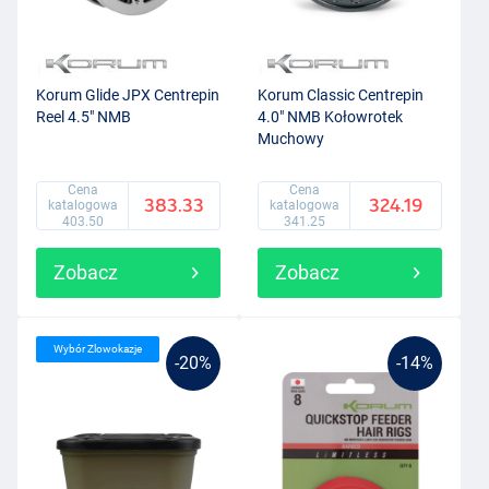
Korum Glide JPX Centrepin
Korum Classic Centrepin
Reel 4.5" NMB
4.0" NMB Kołowrotek
Muchowy
Cena
Cena
383.33
324.19
katalogowa
katalogowa
403.50
341.25
Zobacz
Zobacz
Wybór Zlowokazje
-20%
-14%