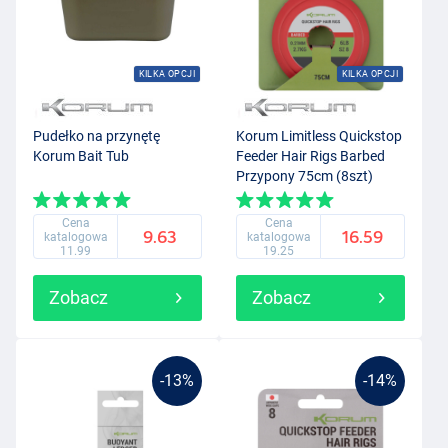
KILKA OPCJI
KILKA OPCJI
Pudełko na przynętę
Korum Limitless Quickstop
Korum Bait Tub
Feeder Hair Rigs Barbed
Przypony 75cm (8szt)
Cena
Cena
9.63
16.59
katalogowa
katalogowa
11.99
19.25
Zobacz
Zobacz
-13%
-14%