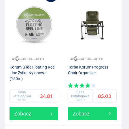
Korum Glide Floating Reel
Torba Korum Progress
Line Żyłka Nylonowa
Chair Organiser
(150m)
Cena
Cena
34.81
85.03
katalogowa
katalogowa
38.25
89.50
Zobacz
Zobacz