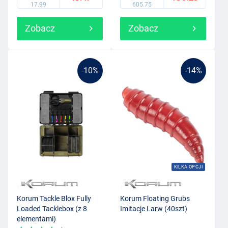
17.99
605.75
Zobacz
Zobacz
-10%
-14%
KILKA OPCJI
Korum Tackle Blox Fully
Korum Floating Grubs
Loaded Tacklebox (z 8
Imitacje Larw (40szt)
elementami)