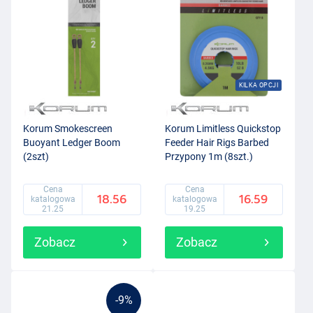
KILKA OPCJI
Korum Smokescreen
Korum Limitless Quickstop
Buoyant Ledger Boom
Feeder Hair Rigs Barbed
(2szt)
Przypony 1m (8szt.)
Cena
Cena
18.56
16.59
katalogowa
katalogowa
21.25
19.25
Zobacz
Zobacz
-9%