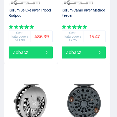
Korum Deluxe River Tripod
Korum Camo River Method
Rodpod
Feeder
Cena
Cena
486.39
15.47
katalogowa
katalogowa
511.99
17.25
Zobacz
Zobacz