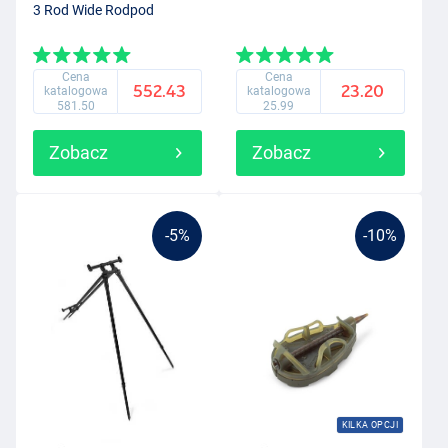
3 Rod Wide Rodpod
Cena
Cena
552.43
23.20
katalogowa
katalogowa
581.50
25.99
Zobacz
Zobacz
-5%
-10%
KILKA OPCJI