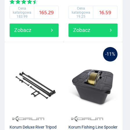
Cena
Cena
165.29
16.59
katalogowa
katalogowa
183.99
19.25
Zobacz
Zobacz
-11%
Korum Deluxe River Tripod
Korum Fishing Line Spooler