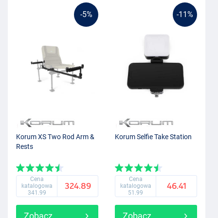
-5%
-11%
Korum XS Two Rod Arm &
Korum Selfie Take Station
Rests
Cena
Cena
324.89
46.41
katalogowa
katalogowa
341.99
51.99
Zobacz
Zobacz