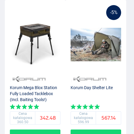
-5%
Korum Mega Blox Station
Korum Day Shelter Lite
Fully Loaded Tacklebox
(Incl. Baiting Tools!)
Cena
Cena
342.48
567.14
katalogowa
katalogowa
360.50
596.99