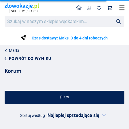
Home
Profil
Kos
Szukaj
w
naszym
sklepie
Czas dostawy: Maks. 3 do 4 dni roboczych
wędkarskim...
Marki
POWRÓT DO WYNIKU
Korum
Filtry
Sortuj według