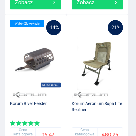
Zobacz
Zobacz
Wybór Zlowokazje
-14%
-21%
KILKA OPCJI
Korum River Feeder
Korum Aeronium Supa Lite
Recliner
Cena
Cena
15.47
480.25
katalogowa
katalogowa