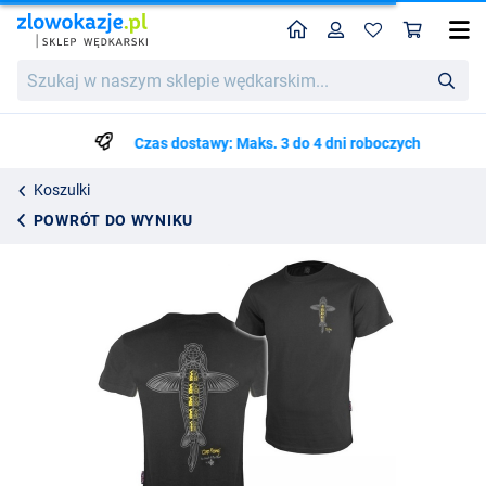
Home
Profil
Kos
Vass 'Carp Rising' T-Shirt Black
Szukaj
128.99
w
naszym
sklepie
Czas dostawy: Maks. 3 do 4 dni roboczych
wędkarskim...
Koszulki
POWRÓT DO WYNIKU