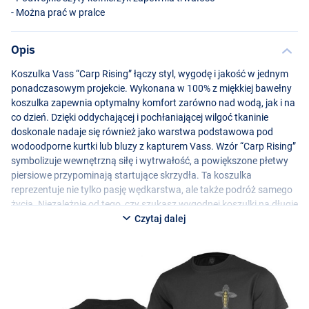
- Można prać w pralce
Opis
Koszulka Vass “Carp Rising” łączy styl, wygodę i jakość w jednym
ponadczasowym projekcie. Wykonana w 100% z miękkiej bawełny
koszulka zapewnia optymalny komfort zarówno nad wodą, jak i na
co dzień. Dzięki oddychającej i pochłaniającej wilgoć tkaninie
doskonale nadaje się również jako warstwa podstawowa pod
wodoodporne kurtki lub bluzy z kapturem Vass. Wzór “Carp Rising”
symbolizuje wewnętrzną siłę i wytrwałość, a powiększone płetwy
piersiowe przypominają startujące skrzydła. Ta koszulka
reprezentuje nie tylko pasję wędkarstwa, ale także podróż samego
życia. Niezależnie od tego, czy szukasz wygodnej koszulki na długie
sesje wędkarskie, czy po prostu stylowego dodatku do swojej
Czytaj dalej
garderoby, Vass “Carp Rising” to doskonały wybór!