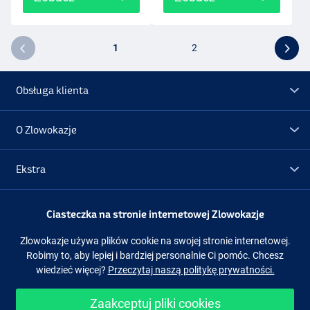
1
2
Obsługa klienta
O Zlowokazje
Ekstra
Promocje
Ciasteczka na stronie internetowej Zlowokazje
Zlowokazje używa plików cookie na swojej stronie internetowej.
Obserwuj nas
Facebook
Instagram
Robimy to, aby lepiej i bardziej personalnie Ci pomóc. Chcesz
wiedzieć więcej?
Przeczytaj naszą politykę prywatności.
Zaakceptuj pliki cookies