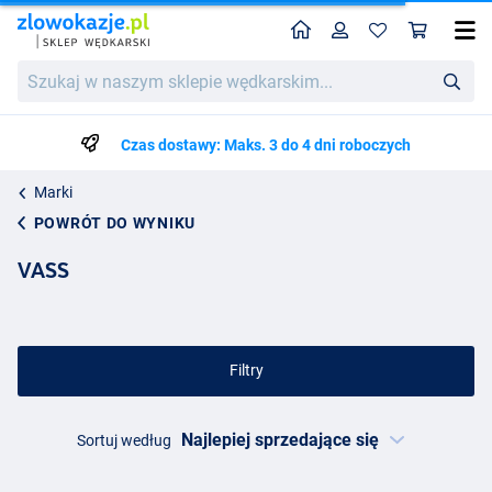
Home
Profil
Kos
Szukaj
w
naszym
sklepie
Czas dostawy: Maks. 3 do 4 dni roboczych
wędkarskim...
Marki
POWRÓT DO WYNIKU
VASS
Filtry
Sortuj według