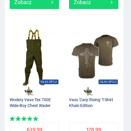
Zobacz
Zobacz
KILKA OPCJI
KILKA OPCJI
Wodery Vass-Tex 700E
Vass 'Carp Rising' T-Shirt
Wide-Boy Chest Wader
Khaki Edition
639.99
128.99