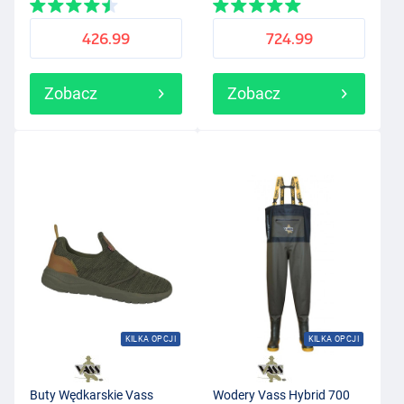
426.99
724.99
Zobacz
Zobacz
KILKA OPCJI
KILKA OPCJI
Buty Wędkarskie Vass
Wodery Vass Hybrid 700