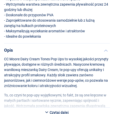
- Wytrzymała warstwa zewnętrzna zapewnia pływalność przez 24
godziny lub dłużej
- Doskonałe do przyponów
PVA
- Zaprojektowane do stosowania samodzielnie lub z luźną
zanętą/na kulkach proteinowych
- Maksymalizują wyciekanie aromatów i atraktorów
- Idealne do powlekania
Opis
CC Moore Dairy Cream Tones Pop Ups to wysokiej jakości przynęty
pływające, dostępne w różnych średnicach. Nasycone kremową
waniliową mieszanką Dairy Cream, te pop-upy oferują unikalny i
atrakcyjny profil smakowy. Każdy słoik zawiera zarówno
jasnoróżowe, jak i ciemnoróżowe wersje pop-upów, co pozwala na
zróżnicowanie koloru i atrakcyjności wizualnej.
To, co czyni te pop-upy wyjątkowymi, to fakt, że są one kręcone w
małych partiach i sortowane ręcznie, zapewniając spójność i
jakość. Wytrzymała powłoka zewnętrzna zapewnia długotrwałą
pływalność przez 24 godziny lub nawet dłużej, dzięki czemu
Czytaj dalej