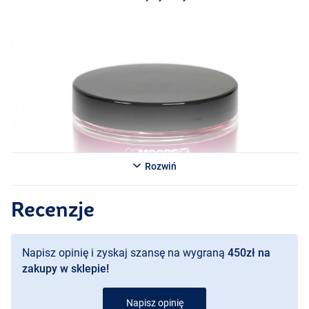
idealnie nadają się do sytuacji, w których przynęta musi wyróżniać
się przez długi czas. Doskonałe do przyponów
PVA
, te pop-upy
mogą być używane samodzielnie lub umieszczone na luźnej
zanęcie lub kulkach proteinowych. W rezultacie maksymalizują
zarówno smak, jak i wyciek atraktorów, co czyni je skutecznym
wyborem dla karpiarzy dążących do optymalnych wyników.
Rozwiń
Recenzje
Napisz opinię i zyskaj szansę na wygraną
450zł na
zakupy w sklepie!
Napisz opinię