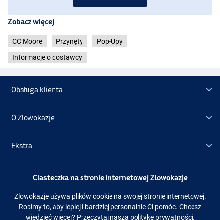
Zobacz więcej
CC Moore
Przynęty
Pop-Upy
Informacje o dostawcy
Obsługa klienta
O Zlowokazje
Ekstra
Promocje
Ciasteczka na stronie internetowej Zlowokazje
Zlowokazje używa plików cookie na swojej stronie internetowej.
Obserwuj nas
Facebook
Instagram
Robimy to, aby lepiej i bardziej personalnie Ci pomóc. Chcesz
wiedzieć więcej?
Przeczytaj naszą politykę prywatności.