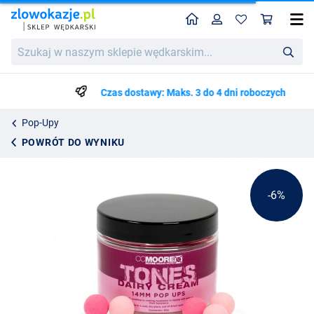
Home
Profil
Kos
CC Moore Dairy Cream Tones Pop Ups
Cena katalogowa
Szukaj
39.89
w
41.99
naszym
sklepie
Czas dostawy: Maks. 3 do 4 dni roboczych
wędkarskim...
Pop-Upy
POWRÓT DO WYNIKU
-6%