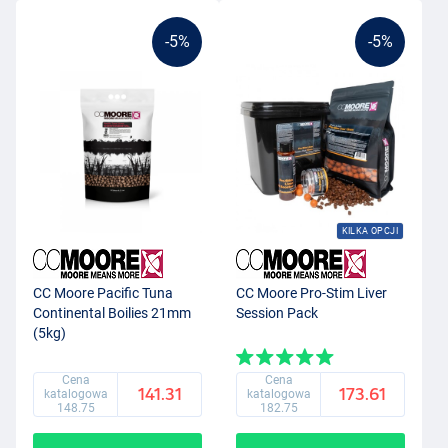
-5%
-5%
KILKA OPCJI
CC Moore Pacific Tuna
CC Moore Pro-Stim Liver
Continental Boilies 21mm
Session Pack
(5kg)
Cena
Cena
141.31
173.61
katalogowa
katalogowa
148.75
182.75