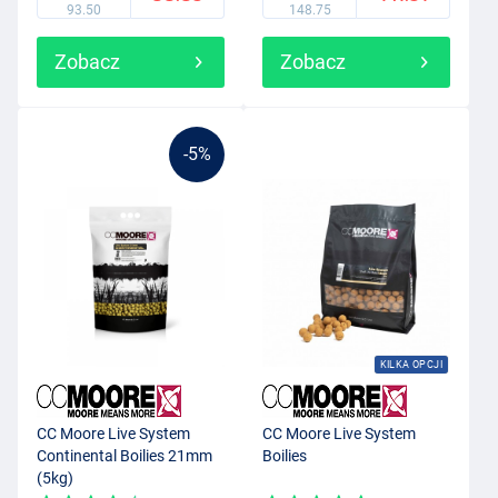
93.50
148.75
Zobacz
Zobacz
-5%
KILKA OPCJI
CC Moore Live System
CC Moore Live System
Continental Boilies 21mm
Boilies
(5kg)