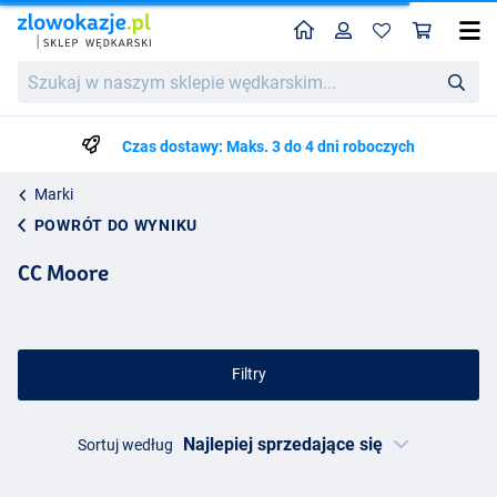
Home
Profil
Kos
Szukaj
w
naszym
sklepie
Czas dostawy: Maks. 3 do 4 dni roboczych
wędkarskim...
Marki
POWRÓT DO WYNIKU
CC Moore
Filtry
Sortuj według