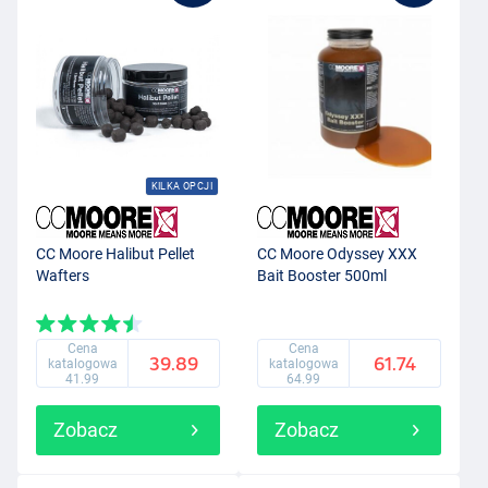
KILKA OPCJI
CC Moore Halibut Pellet
CC Moore Odyssey XXX
Wafters
Bait Booster 500ml
Cena
Cena
39.89
61.74
katalogowa
katalogowa
41.99
64.99
Zobacz
Zobacz