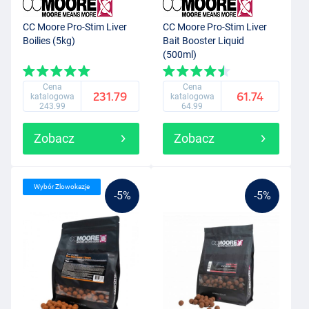
CC Moore Pro-Stim Liver
CC Moore Pro-Stim Liver
Boilies (5kg)
Bait Booster Liquid
(500ml)
Cena
Cena
231.79
61.74
katalogowa
katalogowa
243.99
64.99
Zobacz
Zobacz
Wybór Zlowokazje
-5%
-5%