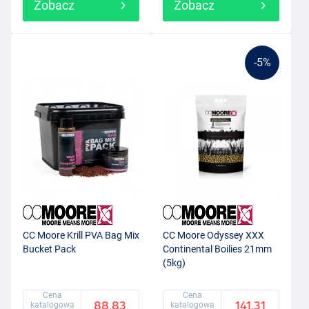
Zobacz
Zobacz
-5%
CC Moore Krill PVA Bag Mix
CC Moore Odyssey XXX
Bucket Pack
Continental Boilies 21mm
(5kg)
Cena
Cena
88.83
141.31
katalogowa
katalogowa