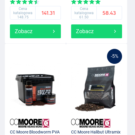
Cena
Cena
141.31
58.43
katalogowa
katalogowa
148.75
61.50
Zobacz
Zobacz
-5%
CC Moore Bloodworm PVA
CC Moore Halibut Ultramix