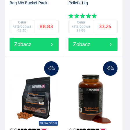
Bag Mix Bucket Pack
Pellets 1kg
Cena
Cena
88.83
33.24
katalogowa
katalogowa
93.50
34.99
Zobacz
Zobacz
-5%
-5%
KILKA OPCJI