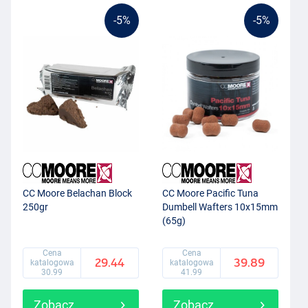
-5%
-5%
CC Moore Belachan Block
CC Moore Pacific Tuna
250gr
Dumbell Wafters 10x15mm
(65g)
Cena
Cena
29.44
39.89
katalogowa
katalogowa
30.99
41.99
Zobacz
Zobacz