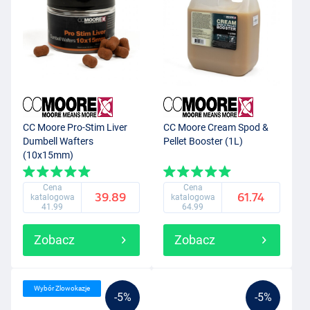
CC Moore Pro-Stim Liver
CC Moore Cream Spod &
Dumbell Wafters
Pellet Booster (1L)
(10x15mm)
Cena
Cena
39.89
61.74
katalogowa
katalogowa
41.99
64.99
Zobacz
Zobacz
Wybór Zlowokazje
-5%
-5%