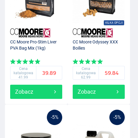
KILKA OPCJI
CC Moore Pro-Stim Liver
CC Moore Odyssey XXX
PVA Bag Mix (1kg)
Boilies
Cena
Cena
39.89
59.84
katalogowa
katalogowa
41.99
62.99
Zobacz
Zobacz
-5%
-5%