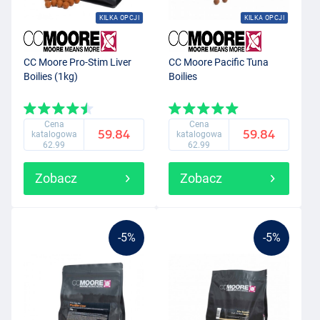
KILKA OPCJI
KILKA OPCJI
CC Moore Pro-Stim Liver
CC Moore Pacific Tuna
Boilies (1kg)
Boilies
Cena
Cena
59.84
59.84
katalogowa
katalogowa
62.99
62.99
Zobacz
Zobacz
-5%
-5%