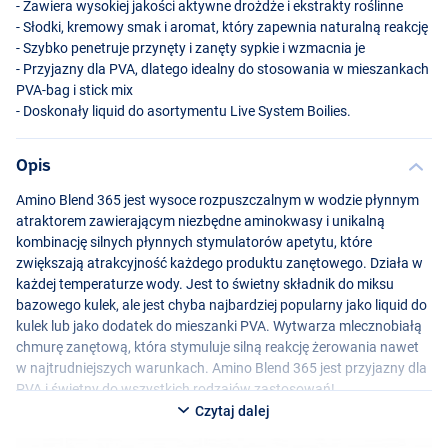
- Zawiera wysokiej jakości aktywne drożdże i ekstrakty roślinne
- Słodki, kremowy smak i aromat, który zapewnia naturalną reakcję
- Szybko penetruje przynęty i zanęty sypkie i wzmacnia je
- Przyjazny dla
PVA
, dlatego idealny do stosowania w mieszankach
PVA
-bag i stick mix
- Doskonały liquid do asortymentu Live System Boilies.
Opis
Amino Blend 365 jest wysoce rozpuszczalnym w wodzie płynnym
atraktorem zawierającym niezbędne aminokwasy i unikalną
kombinację silnych płynnych stymulatorów apetytu, które
zwiększają atrakcyjność każdego produktu zanętowego. Działa w
każdej temperaturze wody. Jest to świetny składnik do miksu
bazowego kulek, ale jest chyba najbardziej popularny jako liquid do
kulek lub jako dodatek do mieszanki
PVA
. Wytwarza mlecznobiałą
chmurę zanętową, która stymuluje silną reakcję żerowania nawet
w najtrudniejszych warunkach. Amino Blend 365 jest przyjazny dla
PVA
i świetny do wszystkich rodzajów zastosowań!
Czytaj dalej