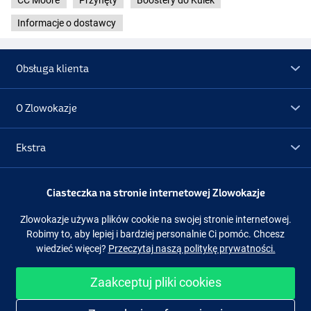
CC Moore
Przynęty
Boostery do Kulek
Informacje o dostawcy
Obsługa klienta
O Zlowokazje
Ekstra
Promocje
Ciasteczka na stronie internetowej Zlowokazje
Zlowokazje używa plików cookie na swojej stronie internetowej.
Obserwuj nas
Facebook
Instagram
Robimy to, aby lepiej i bardziej personalnie Ci pomóc. Chcesz
wiedzieć więcej?
Przeczytaj naszą politykę prywatności.
Zaakceptuj pliki cookies
Łatwe i bezpieczne zakupy