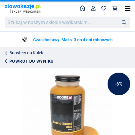
Home
Profil
Kos
CC Moore Amino Blend 365 500ml
Cena katalogowa
Szukaj
61.74
w
64.99
naszym
sklepie
Czas dostawy: Maks. 3 do 4 dni roboczych
wędkarskim...
Boostery do Kulek
POWRÓT DO WYNIKU
-6%