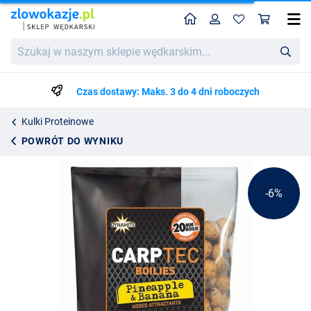
Home
Profil
Kos
Dynamite Baits Carptec Pineapple & Banana 20mm 300g
Cena katalogowa
Szukaj
16.14
w
16.99
naszym
sklepie
Czas dostawy: Maks. 3 do 4 dni roboczych
wędkarskim...
Kulki Proteinowe
POWRÓT DO WYNIKU
-6%