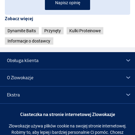
Napisz opinię
Zobacz więcej
Dynamite Baits
Przynęty
Kulki Proteinowe
Informacje o dostawcy
Obsługa klienta
O Zlowokazje
Ekstra
Promocje
Ciasteczka na stronie internetowej Zlowokazje
Zlowokazje używa plików cookie na swojej stronie internetowej.
Obserwuj nas
Facebook
Instagram
Robimy to, aby lepiej i bardziej personalnie Ci pomóc. Chcesz