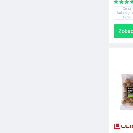
Cena
katalogo
17.99
Zobac