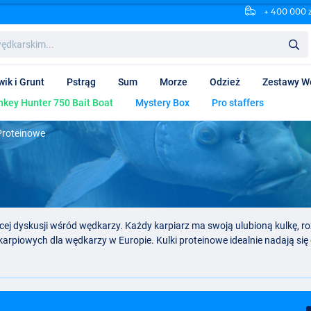
+ 400 000 
wik i Grunt
Pstrąg
Sum
Morze
Odzież
Zestawy W
key Hunter 750 Bait Boat
Mystery Box
Pro staffers
Proteinowe
cej dyskusji wśród wędkarzy. Każdy karpiarz ma swoją ulubioną kulkę, rozm
karpiowych dla wędkarzy w Europie. Kulki proteinowe idealnie nadają się
e/ włosowym. Podczas gdy wcześniej przynęty często trzeba było zmienia
awdziwe błogosławieństwo dla wielu karpiarzy, pojawienie się kulek przyni