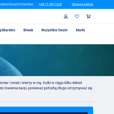
zadowolonych klientów
+48 71 8811020
Obsługa klienta
Szukaj
Profil
Koszyk
ędkarskie
Biwak
Wszystkie Deale
Marki
iar i smak i wierzy w nią. Kulki w ciągu kilku dekad
 do łowienia karpi, ponieważ potrafią długo utrzymywać się
ć lub były tak miękkie, że spadały z
haczyka
po pewnym
osło wiele zmian - i co ważniejsze: wielkie ryby - w