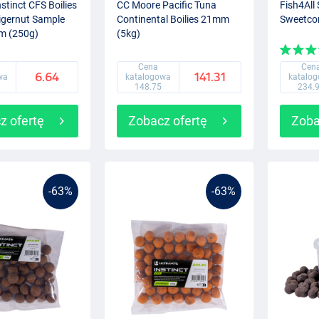
nstinct CFS Boilies
CC Moore Pacific Tuna
Fish4All 
igernut Sample
Continental Boilies 21mm
Sweetco
m (250g)
(5kg)
Cena
Cen
6.64
141.31
wa
katalogowa
katalo
148.75
234.
z ofertę
Zobacz ofertę
Zoba
-63%
-63%