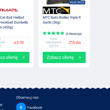
KILKA OPCJI
 Cat-Bait Halibut
MTC Baits Boilies Triple R
Hookbait Dumbells
Garlic (5kg)
 (450g)
(6 Recenzje)
a
Cena
43.19
215.64
gowa
katalogowa
9
226.99
cz ofertę
Zobacz ofertę
Obserwuj nas
et
Facebook