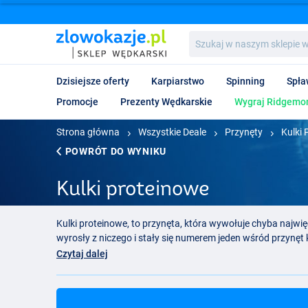
Szukaj
w
naszym
sklepie
Dzisiejsze oferty
Karpiarstwo
Spinning
Spła
wędkarskim...
Promocje
Prezenty Wędkarskie
Wygraj Ridgemon
Strona główna
Wszystkie Deale
Przynęty
Kulki 
POWRÓT DO WYNIKU
Kulki proteinowe
Kulki proteinowe, to przynęta, która wywołuje chyba najwię
wyrosły z niczego i stały się numerem jeden wśród przynęt 
na przyponie - https://zlowokazje.pl/t/przypony-wedkarski
Czytaj dalej
czasie, teraz można łowić na jedną kulkę przez wiele dni! Pr
karpiowym świecie.