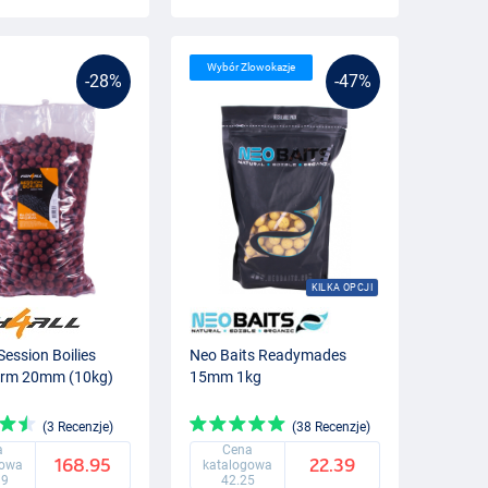
Wybór Zlowokazje
-28%
-47%
KILKA OPCJI
Session Boilies
Neo Baits Readymades
rm 20mm (10kg)
15mm 1kg
(3 Recenzje)
(38 Recenzje)
a
Cena
168.95
22.39
gowa
katalogowa
99
42.25