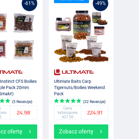
-61%
-49%
Instinct CFS Boilies
Ultimate Baits Carp
ple Pack 20mm
Tigernuts/Boilies Weekend
 Smaki!)
Pack
(5 Recenzje)
(32 Recenzje)
a
Cena
24.98
224.91
gowa
katalogowa
5
437.50
cz ofertę
Zobacz ofertę