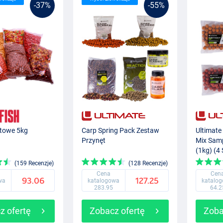
-37%
-55%
ętowe 5kg
Carp Spring Pack Zestaw
Ultimate 
Przynęt
Mix Sam
(1kg) (4
(159 Recenzje)
(128 Recenzje)
Cena
Cen
93.06
127.25
wa
katalogowa
katalo
283.95
64.2
z ofertę
Zobacz ofertę
Zoba