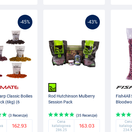
-45%
-43%
arp Classic Boilies
Rod Hutchinson Mulberry
Fish4All 
ck (6kg) (6
Session Pack
Bloodwo
(3 Recenzje)
(35 Recenzje)
Cena
Cen
162.93
163.03
wa
katalogowa
katalo
286.25
234.