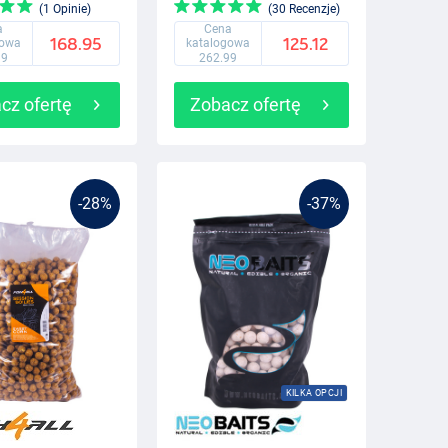
olejem i wiadrem!
(1 Opinie)
(30 Recenzje)
a
Cena
168.95
125.12
gowa
katalogowa
99
262.99
cz ofertę
Zobacz ofertę
-28%
-37%
KILKA OPCJI