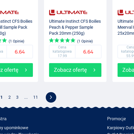
nstinct CFS Boilies
Ultimate Instinct CFS Boilies
Ultimate
ill Sample Pack
Peach & Pepper Sample
Meerval 
0g)
Pack 20mm (250g)
25x20mm
(1 Opinie)
(1 Opinie)
Cena
Cen
6.64
6.64
wa
katalogowa
katalo
17.99
55.9
z ofertę
Zobacz ofertę
Zoba
1
2
3
...
11
stra
Promocje
ny upominkowe
Karpiowy Outl