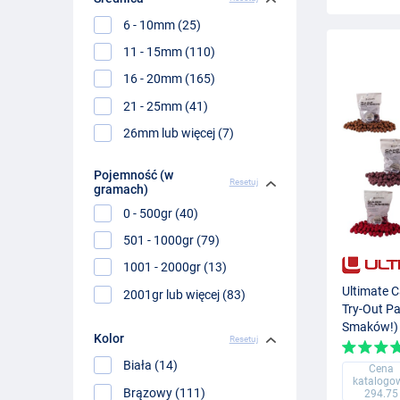
6 - 10mm (25)
11 - 15mm (110)
16 - 20mm (165)
21 - 25mm (41)
26mm lub więcej (7)
Pojemność (w
Resetuj
gramach)
0 - 500gr (40)
501 - 1000gr (79)
1001 - 2000gr (13)
Ultimate C
2001gr lub więcej (83)
Try-Out Pa
Smaków!)
Kolor
Resetuj
Biała (14)
Cena
katalogo
Brązowy (111)
294.75