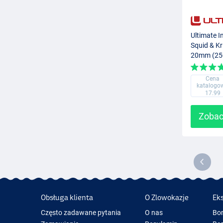
Ultimate I
Squid & Kr
20mm (25
Cena
katalogo
17.99
Zobac
Obsługa klienta
O Zlowokazje
Ek
Często zadawane pytania
O nas
Bo