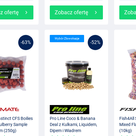
z ofertę
Zobacz ofertę
Zoba
Wybór Zlowokazje
-63%
-52%
nstinct CFS Boilies
Pro Line Coco & Banana
Fish4All 
lberry Sample
Deal z Kulkami, Liquidem,
Mixed F
m (250g)
Dipem i Wiadrem
(10kg)