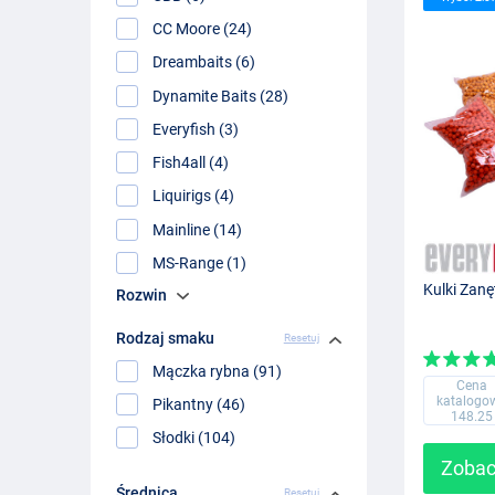
CC Moore (24)
Dreambaits (6)
Dynamite Baits (28)
Everyfish (3)
Fish4all (4)
Liquirigs (4)
Mainline (14)
MS-Range (1)
Kulki Zan
Rozwin
Rodzaj smaku
Resetuj
Mączka rybna (91)
Cena
katalogo
Pikantny (46)
148.25
Słodki (104)
Zobac
Średnica
Resetuj