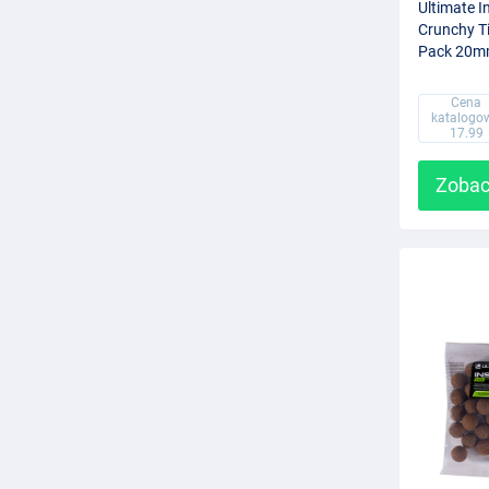
Ultimate I
Crunchy T
Pack 20m
Cena
katalogo
17.99
Zobac