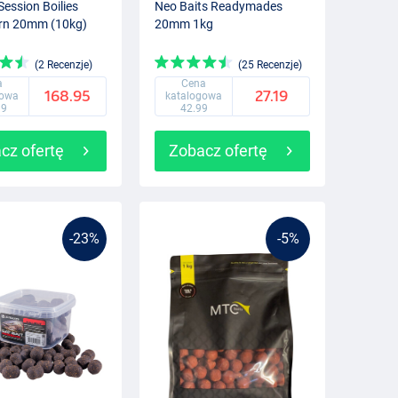
Session Boilies
Neo Baits Readymades
rn 20mm (10kg)
20mm 1kg
(2 Recenzje)
(25 Recenzje)
a
Cena
168.95
27.19
gowa
katalogowa
99
42.99
cz ofertę
Zobacz ofertę
-23%
-5%