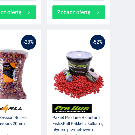
cz ofertę
Zobacz ofertę
-28%
-52%
Session Boilies
Pakiet Pro Line Hi-Instant
lavours 20mm
Fish&Krill Pakket z kulkami,
płynem przynętowym,