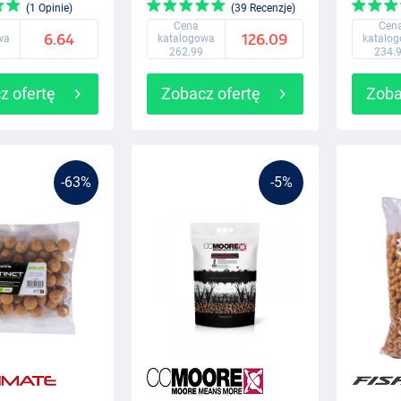
(1 Opinie)
(39 Recenzje)
Cena
Cen
6.64
126.09
wa
katalogowa
katalo
262.99
234.
z ofertę
Zobacz ofertę
Zoba
-63%
-5%