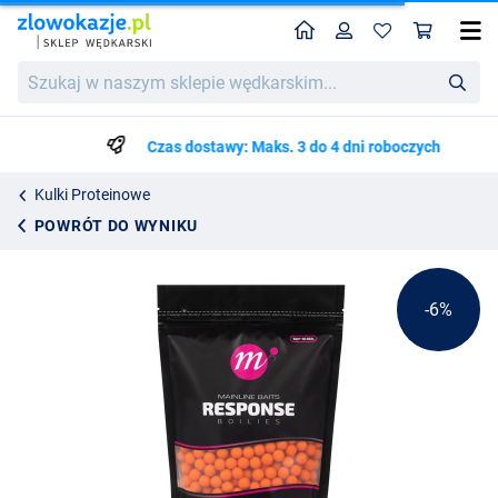
Home
Profil
Kos
Mainline Response Standard Pack Boilies 450g (10mm)
Cena katalogowa
Szukaj
34.19
w
35.99
naszym
sklepie
Czas dostawy: Maks. 3 do 4 dni roboczych
wędkarskim...
Kulki Proteinowe
POWRÓT DO WYNIKU
-6%