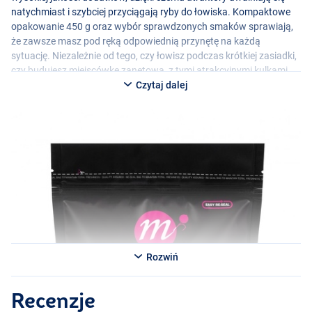
natychmiast i szybciej przyciągają ryby do łowiska. Kompaktowe
opakowanie 450 g oraz wybór sprawdzonych smaków sprawiają,
że zawsze masz pod ręką odpowiednią przynętę na każdą
sytuację. Niezależnie od tego, czy łowisz podczas krótkiej zasiadki,
czy budujesz miejscówkę zanętową, z tymi atrakcyjnymi kulkami
zwiększasz swoje szanse na udany połów.
Czytaj dalej
Rozwiń
Recenzje