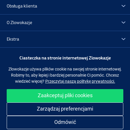
Obsługa klienta
O Zlowokazje
Ekstra
Promocje
Ciasteczka na stronie internetowej Zlowokazje
Zlowokazje używa plików cookie na swojej stronie internetowej.
Obserwuj nas
Facebook
Instagram
Robimy to, aby lepiej i bardziej personalnie Ci pomóc. Chcesz
wiedzieć więcej?
Przeczytaj naszą politykę prywatności.
Zaakceptuj pliki cookies
Łatwe i bezpieczne zakupy
Zarządzaj preferencjami
Odmówić