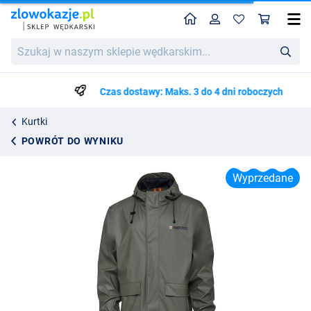
Home
Profil
Kos
Prologic Rain Jacket Bark Green
Szukaj
Cena katalogowa
304.75
w
328.50
naszym
sklepie
Czas dostawy: Maks. 3 do 4 dni roboczych
wędkarskim...
Kurtki
POWRÓT DO WYNIKU
Wyprzedane