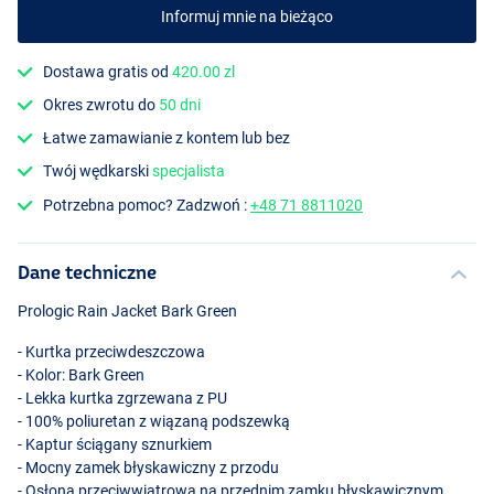
Informuj mnie na bieżąco
Dostawa gratis od
420.00 zl
Okres zwrotu do
50 dni
Łatwe zamawianie z kontem lub bez
Twój wędkarski
specjalista
Potrzebna pomoc? Zadzwoń :
+48 71 8811020
Dane techniczne
Prologic Rain Jacket Bark Green
- Kurtka przeciwdeszczowa
- Kolor: Bark Green
- Lekka kurtka zgrzewana z PU
- 100% poliuretan z wiązaną podszewką
- Kaptur ściągany sznurkiem
- Mocny zamek błyskawiczny z przodu
- Osłona przeciwwiatrowa na przednim zamku błyskawicznym