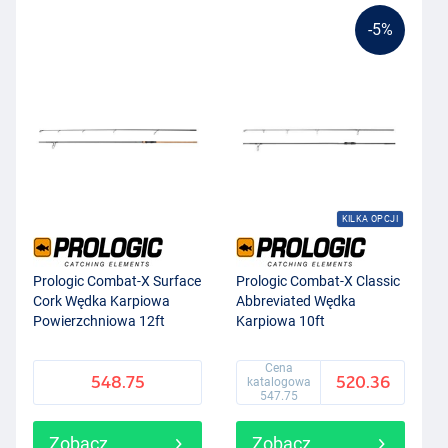
-5%
KILKA OPCJI
Prologic Combat-X Surface
Prologic Combat-X Classic
Cork Wędka Karpiowa
Abbreviated Wędka
Powierzchniowa 12ft
Karpiowa 10ft
(2.5lb)
Cena
548.75
520.36
katalogowa
547.75
Zobacz
Zobacz