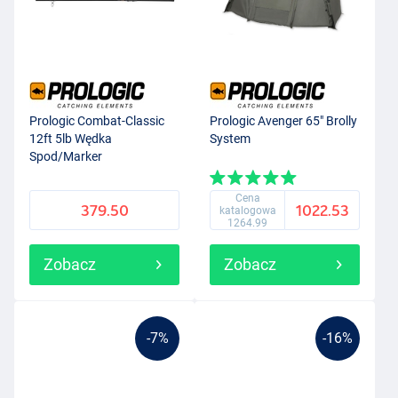
Prologic Combat-Classic
Prologic Avenger 65" Brolly
12ft 5lb Wędka
System
Spod/Marker
Cena
379.50
1022.53
katalogowa
1264.99
Zobacz
Zobacz
-7%
-16%