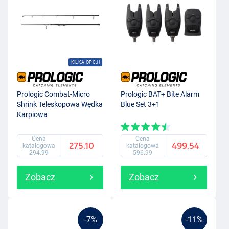
KILKA OPCJI
Prologic Combat-Micro
Prologic BAT+ Bite Alarm
Shrink Teleskopowa Wędka
Blue Set 3+1
Karpiowa
Cena
Cena
275.10
499.54
katalogowa
katalogowa
294.99
596.99
Zobacz
Zobacz
-7%
-11%