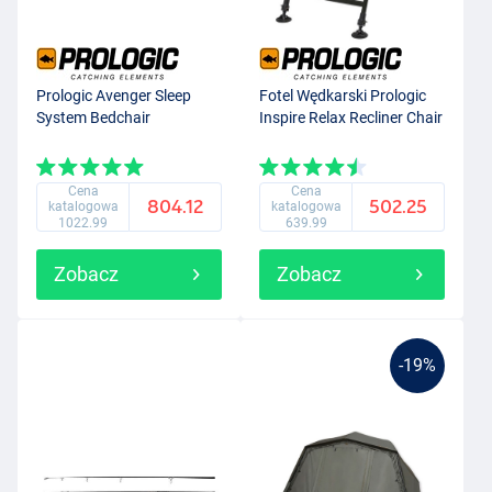
Prologic Avenger Sleep
Fotel Wędkarski Prologic
System Bedchair
Inspire Relax Recliner Chair
Cena
Cena
804.12
502.25
katalogowa
katalogowa
1022.99
639.99
Zobacz
Zobacz
-19%