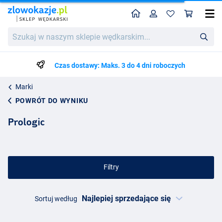
Home
Profil
Kos
Szukaj
w
naszym
sklepie
Czas dostawy: Maks. 3 do 4 dni roboczych
wędkarskim...
Marki
POWRÓT DO WYNIKU
Prologic
Filtry
Sortuj według