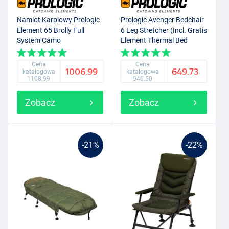
Namiot Karpiowy Prologic
Prologic Avenger Bedchair
Element 65 Brolly Full
6 Leg Stretcher (Incl. Gratis
System Camo
Element Thermal Bed
Cover)
Cena
Cena
1006.99
649.73
katalogowa
katalogowa
1108.99
940.50
Zobacz
Zobacz
-21%
-22%