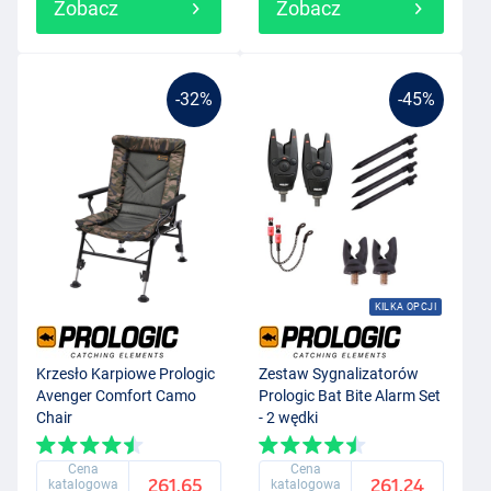
Zobacz
Zobacz
-32%
-45%
KILKA OPCJI
Krzesło Karpiowe Prologic
Zestaw Sygnalizatorów
Avenger Comfort Camo
Prologic Bat Bite Alarm Set
Chair
- 2 wędki
Cena
Cena
261.65
261.24
katalogowa
katalogowa