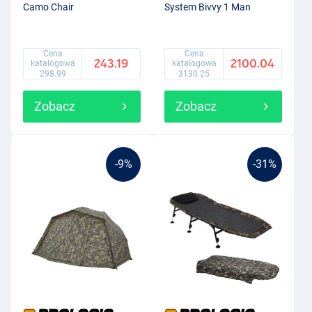
Camo Chair
System Bivvy 1 Man
Cena
Cena
243.19
2100.04
katalogowa
katalogowa
298.99
3130.25
Zobacz
Zobacz
-9%
-31%