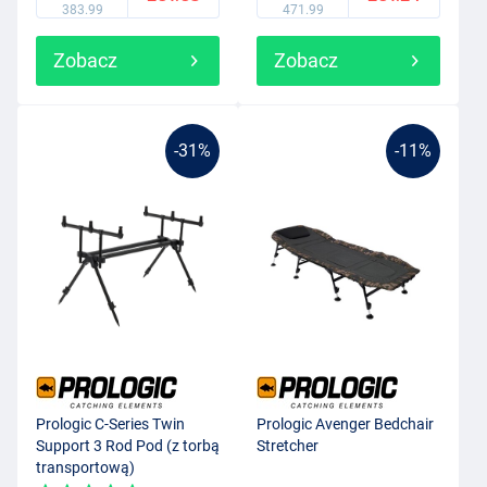
383.99
471.99
Zobacz
Zobacz
-31%
-11%
Prologic C-Series Twin
Prologic Avenger Bedchair
Support 3 Rod Pod (z torbą
Stretcher
transportową)