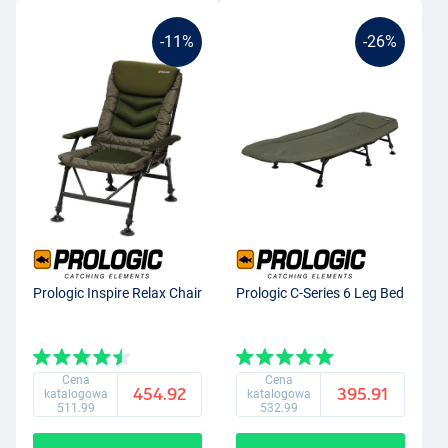
-11%
-26%
Prologic Inspire Relax Chair
Prologic C-Series 6 Leg Bed
Cena
Cena
454.92
395.91
katalogowa
katalogowa
511.99
532.99