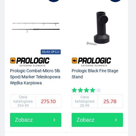
KILKA OPCJI
Prologic Combat-Micro 5lb
Prologic Black Fire Stage
Spod/Marker Teleskopowa
Stand
Wędka Karpiowa
Cena
Cena
275.10
25.78
katalogowa
katalogowa
294.99
28.99
Zobacz
Zobacz