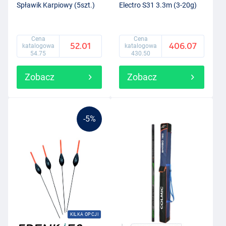
Spławik Karpiowy (5szt.)
Electro S31 3.3m (3-20g)
Cena
Cena
52.01
406.07
katalogowa
katalogowa
54.75
430.50
Zobacz
Zobacz
-5%
KILKA OPCJI