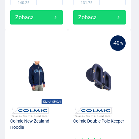
140.25
131.75
Zobacz
Zobacz
-40%
KILKA OPCJI
Colmic New Zealand
Colmic Double Pole Keeper
Hoodie