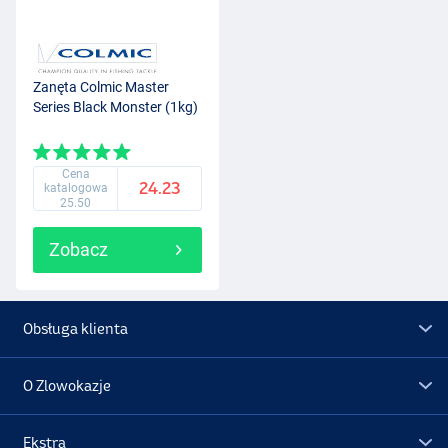
Zanęta Colmic Master
Series Black Monster (1kg)
Cena
24.23
katalogowa
25.50
Zobacz
Obsługa klienta
O Zlowokazje
Ekstra