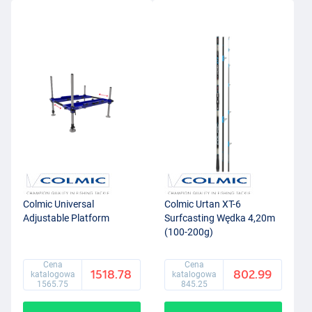
Colmic Universal
Colmic Urtan XT-6
Adjustable Platform
Surfcasting Wędka 4,20m
(100-200g)
Cena
Cena
1518.78
802.99
katalogowa
katalogowa
1565.75
845.25