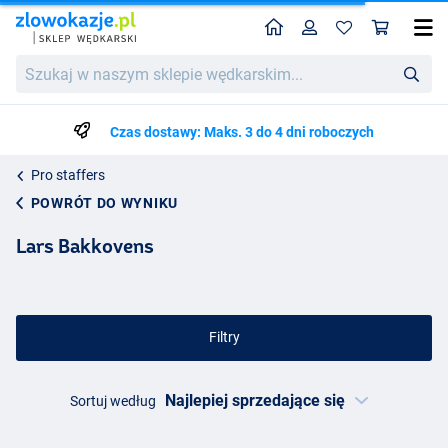
Home
Profil
Kos
Szukaj
w
naszym
sklepie
Czas dostawy: Maks. 3 do 4 dni roboczych
wędkarskim...
Pro staffers
POWRÓT DO WYNIKU
Lars Bakkovens
Filtry
Sortuj według