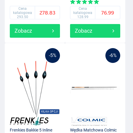
Cena
Cena
278.83
76.99
katalogowa
katalogowa
293.50
128.99
Zobacz
Zobacz
-5%
-6%
KILKA OPCJI
Frenkies Bakkie 5 Inline
Wędka Matchowa Colmic