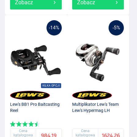
Zobacz
Zobacz
-14%
-5%
KILKA OPCJI
Lew's BB1 Pro Baitcasting
Multiplikator Lew's Team
Reel
Lew's Hypermag LH
Cena
Cena
984.19
1624.26
katalogowa
katalogowa