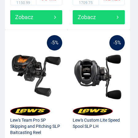
1150.99
1709.75
Zobacz
Zobacz
-5%
-5%
Lew's Team Pro SP
Lew's Custom Lite Speed
Skipping and Pitching SLP
Spool SLP LH
Baitcasting Reel