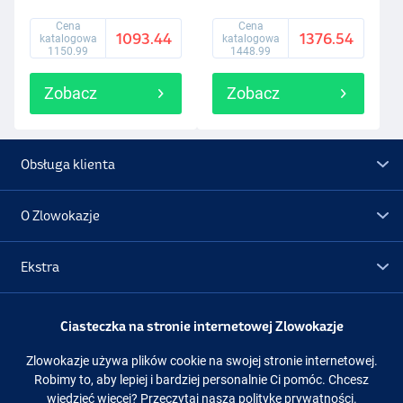
Cena
Cena
1093.44
1376.54
katalogowa
katalogowa
1150.99
1448.99
Zobacz
Zobacz
Obsługa klienta
O Zlowokazje
Ekstra
Promocje
Ciasteczka na stronie internetowej Zlowokazje
Zlowokazje używa plików cookie na swojej stronie internetowej.
Obserwuj nas
Facebook
Instagram
Robimy to, aby lepiej i bardziej personalnie Ci pomóc. Chcesz
wiedzieć więcej?
Przeczytaj naszą politykę prywatności.