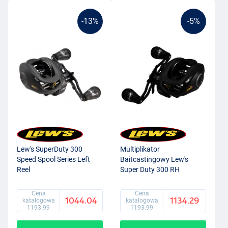
-13%
-5%
Lew's SuperDuty 300
Multiplikator
Speed Spool Series Left
Baitcastingowy Lew's
Reel
Super Duty 300 RH
Cena
Cena
1044.04
1134.29
katalogowa
katalogowa
1193.99
1193.99