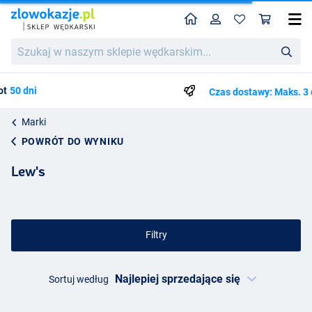
Home
Profil
Kos
Szukaj
w
naszym
sklepie
Czas dostawy: Maks. 3 do 4 dni roboczych
wędkarskim...
Marki
POWRÓT DO WYNIKU
Lew's
Filtry
Sortuj według