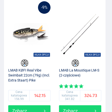
-9%
KILKA OPCJI
KILKA OPCJI
LMAB KØFI Real Vibe
LMAB La Moustique LM-S
Swimbait 22cm (79g) (Incl.
(2-częściowe)
Extra Staart) Pike
Cena
Cena
142.15
324.73
katalogowa
katalogowa
156.99
341.82
Zobacz
Zobacz