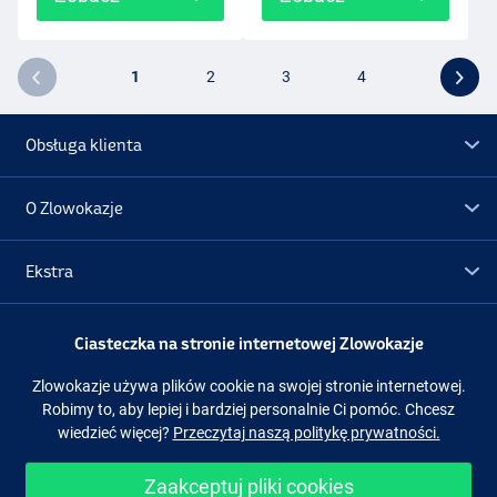
1
2
3
4
Obsługa klienta
O Zlowokazje
Ekstra
Promocje
Ciasteczka na stronie internetowej Zlowokazje
Zlowokazje używa plików cookie na swojej stronie internetowej.
Obserwuj nas
Facebook
Instagram
Robimy to, aby lepiej i bardziej personalnie Ci pomóc. Chcesz
wiedzieć więcej?
Przeczytaj naszą politykę prywatności.
Zaakceptuj pliki cookies