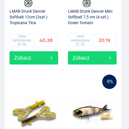
LMAB Drunk Dancer
LMAB Drunk Dancer Mini
Softbait 12cm (3szt.)
Softbait 7,5 cm (4 szt.)
Tropicana Tina
Green Tomato
Cena
Cena
40.38
20.19
katalogowa
katalogowa
42.50
21.25
Zobacz
Zobacz
-9%