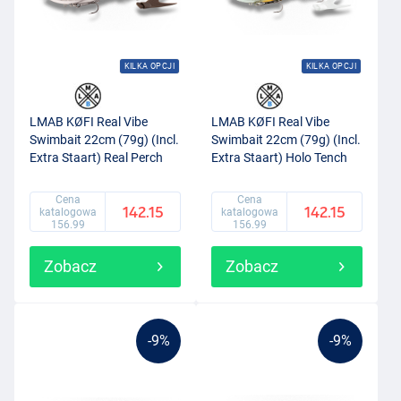
KILKA OPCJI
KILKA OPCJI
LMAB KØFI Real Vibe
LMAB KØFI Real Vibe
Swimbait 22cm (79g) (Incl.
Swimbait 22cm (79g) (Incl.
Extra Staart) Real Perch
Extra Staart) Holo Tench
Cena
Cena
142.15
142.15
katalogowa
katalogowa
156.99
156.99
Zobacz
Zobacz
-9%
-9%