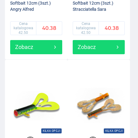
Softbait 12cm (3szt.)
Softbait 12cm (3szt.)
Angry Alfred
Stracciatella Sara
Cena
Cena
40.38
40.38
katalogowa
katalogowa
42.50
42.50
Zobacz
Zobacz
KILKA OPCJI
KILKA OPCJI