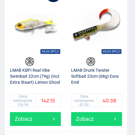
KILKA OPCJI
KILKA OPCJI
LMAB KØFI Real Vibe
LMAB Drunk Twister
Swimbait 22cm (79g) (Incl.
Softbait 23cm (68g) Esox
Extra Staart) Lemon Ghost
Emil
Cena
Cena
142.15
40.38
katalogowa
katalogowa
156.99
42.50
Zobacz
Zobacz