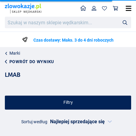
Home
Profil
Kos
Szukaj
w
naszym
sklepie
Czas dostawy: Maks. 3 do 4 dni roboczych
wędkarskim...
Marki
POWRÓT DO WYNIKU
LMAB
Filtry
Sortuj według