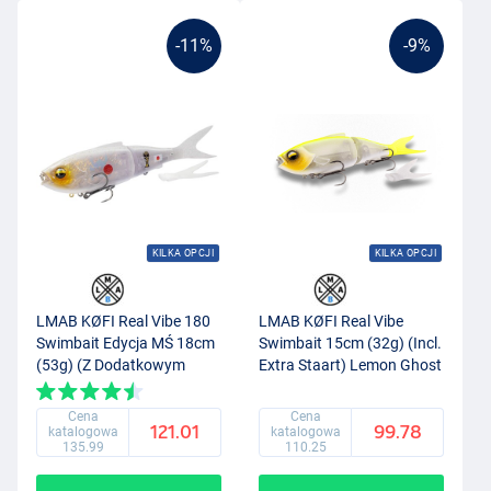
-11%
-9%
KILKA OPCJI
KILKA OPCJI
LMAB KØFI Real Vibe 180
LMAB KØFI Real Vibe
Swimbait Edycja MŚ 18cm
Swimbait 15cm (32g) (Incl.
(53g) (Z Dodatkowym
Extra Staart) Lemon Ghost
Ogonem) Japan
Cena
Cena
121.01
99.78
katalogowa
katalogowa
135.99
110.25