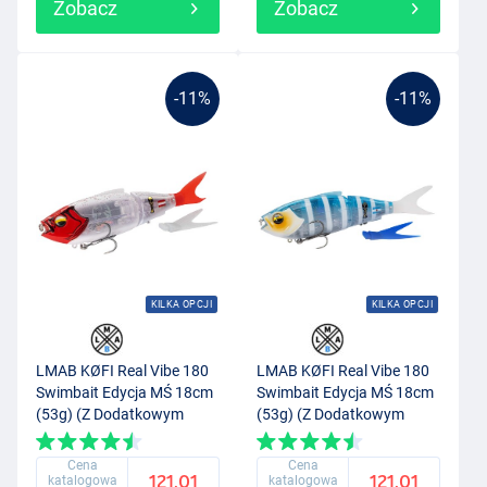
Zobacz
Zobacz
-11%
-11%
KILKA OPCJI
KILKA OPCJI
LMAB KØFI Real Vibe 180
LMAB KØFI Real Vibe 180
Swimbait Edycja MŚ 18cm
Swimbait Edycja MŚ 18cm
(53g) (Z Dodatkowym
(53g) (Z Dodatkowym
Ogonem) Austria
Ogonem) Argentina
Cena
Cena
121.01
121.01
katalogowa
katalogowa