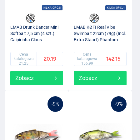
KILKA OPCJI
KILKA OPCJI
LMAB Drunk Dancer Mini
LMAB KØFI Real Vibe
Softbait 7,5 cm (4 szt.)
Swimbait 22cm (79g) (Incl.
Caipirinha Claus
Extra Staart) Phantom
Cena
Cena
20.19
142.15
katalogowa
katalogowa
21.25
156.99
Zobacz
Zobacz
-9%
-9%