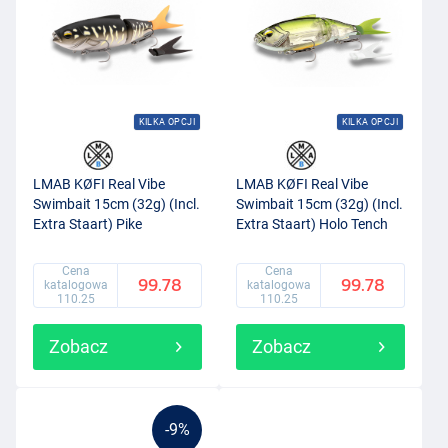
KILKA OPCJI
KILKA OPCJI
LMAB KØFI Real Vibe
LMAB KØFI Real Vibe
Swimbait 15cm (32g) (Incl.
Swimbait 15cm (32g) (Incl.
Extra Staart) Pike
Extra Staart) Holo Tench
Cena
Cena
99.78
99.78
katalogowa
katalogowa
110.25
110.25
Zobacz
Zobacz
-9%