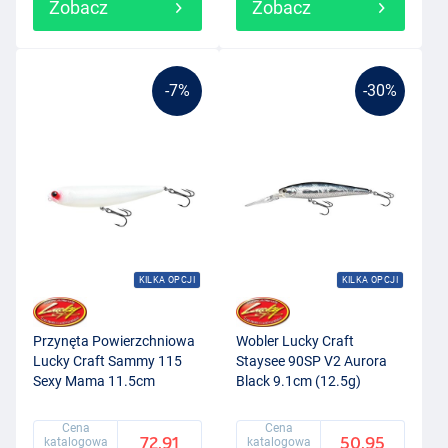
Zobacz
Zobacz
-7%
-30%
KILKA OPCJI
KILKA OPCJI
Przynęta Powierzchniowa
Wobler Lucky Craft
Lucky Craft Sammy 115
Staysee 90SP V2 Aurora
Sexy Mama 11.5cm
Black 9.1cm (12.5g)
(18.5g)
Cena
Cena
72.91
50.95
katalogowa
katalogowa