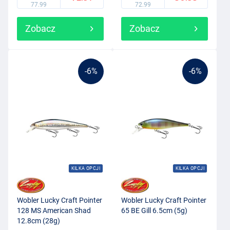
77.99
72.99
Zobacz
Zobacz
-6%
-6%
KILKA OPCJI
KILKA OPCJI
Wobler Lucky Craft Pointer
Wobler Lucky Craft Pointer
128 MS American Shad
65 BE Gill 6.5cm (5g)
12.8cm (28g)