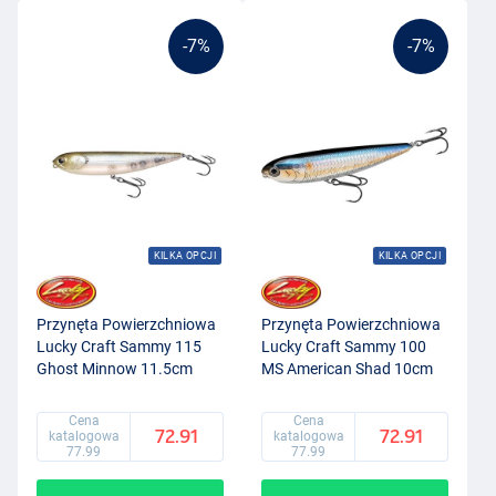
-7%
-7%
KILKA OPCJI
KILKA OPCJI
Przynęta Powierzchniowa
Przynęta Powierzchniowa
Lucky Craft Sammy 115
Lucky Craft Sammy 100
Ghost Minnow 11.5cm
MS American Shad 10cm
(18.5g)
(13.6g)
Cena
Cena
72.91
72.91
katalogowa
katalogowa
77.99
77.99