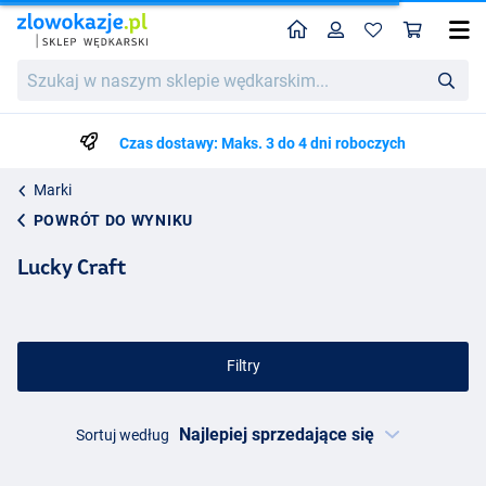
Home
Profil
Kos
Szukaj
w
naszym
sklepie
Czas dostawy: Maks. 3 do 4 dni roboczych
wędkarskim...
Marki
POWRÓT DO WYNIKU
Lucky Craft
Filtry
Sortuj według