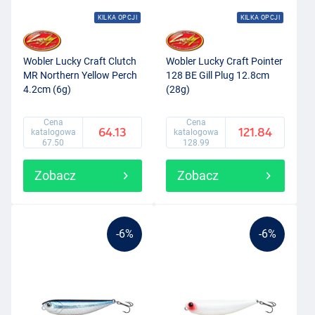
KILKA OPCJI
KILKA OPCJI
Wobler Lucky Craft Clutch
Wobler Lucky Craft Pointer
MR Northern Yellow Perch
128 BE Gill Plug 12.8cm
4.2cm (6g)
(28g)
Cena
Cena
64.13
121.84
katalogowa
katalogowa
67.50
128.99
Zobacz
Zobacz
-6%
-6%