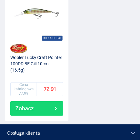
KILKA OPCJI
Wobler Lucky Craft Pointer
100DD BE Gill 10cm
(16.5g)
Cena
72.91
katalogowa
77.99
Zobacz
Obsługa klienta