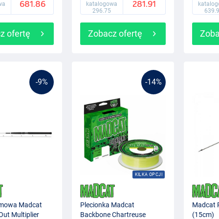
681.86
281.91
wa
katalogowa
katalo
296.75
639.
z ofertę
Zobacz ofertę
Zoba
-9%
-14%
KILKA OPCJI
mowa Madcat
Plecionka Madcat
Madcat P
Out Multiplier
Backbone Chartreuse
(15cm)