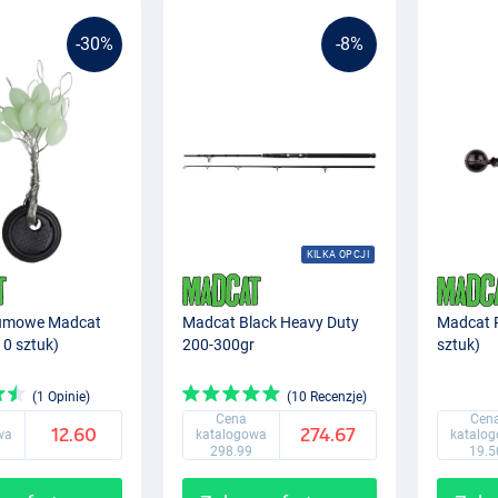
-30%
-8%
KILKA OPCJI
Sumowe Madcat
Madcat Black Heavy Duty
Madcat P
10 sztuk)
200-300gr
sztuk)
(1 Opinie)
(10 Recenzje)
Cena
Cen
12.60
274.67
wa
katalogowa
katalo
298.99
19.5