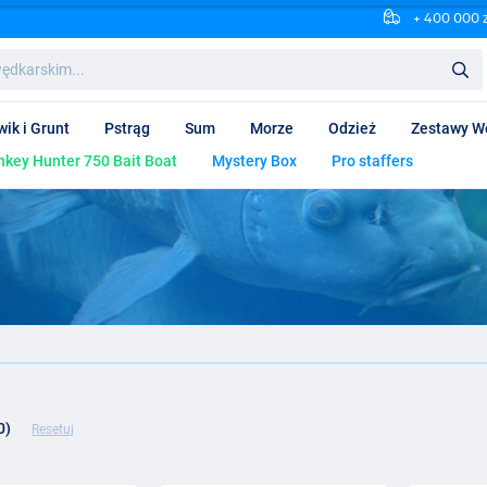
+ 400 000 
wik i Grunt
Pstrąg
Sum
Morze
Odzież
Zestawy W
key Hunter 750 Bait Boat
Mystery Box
Pro staffers
0)
Resetuj