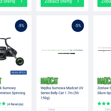
z ofertę
Zobacz ofertę
Zoba
-5%
-5%
KILKA OPCJI
ek Sumowy
Wędka Sumowa Madcat UV
Zestaw 
minion Spinning
Series Belly Cat 1.7m (50-
Silure S
150g)
(4 Recenzje)
Cena
Cen