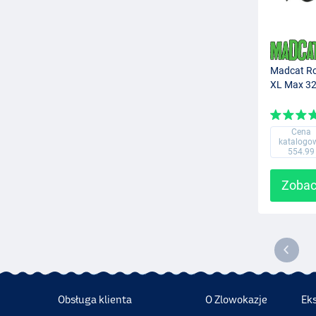
Madcat Ro
XL Max 3
Cena
katalogo
554.99
Zobac
Obsługa klienta
O Zlowokazje
Ek