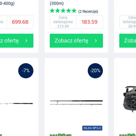
0-400g)
(300m)
(2 Recenzje)
Cena
Cen
699.68
183.59
wa
katalogowa
katalo
213.99
38.9
z ofertę
Zobacz ofertę
Zoba
-7%
-20%
KILKA OPCJI