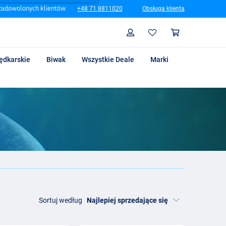
zadowolonych klientów
+48 71 8811020
Obsługa klienta
Szukaj
Profil
Koszyk
ędkarskie
Biwak
Wszystkie Deale
Marki
Sortuj według