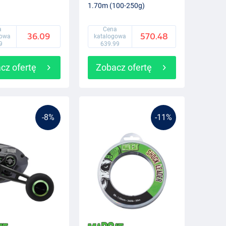
1.70m (100-250g)
a
Cena
36.09
570.48
gowa
katalogowa
9
639.99
cz ofertę
Zobacz ofertę
-8%
-11%