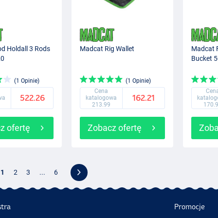
d Holdall 3 Rods
Madcat Rig Wallet
Madcat F
20
Bucket 
(1 Opinie)
(1 Opinie)
Cena
Cen
522.26
162.21
wa
katalogowa
katalo
213.99
170.
z ofertę
Zobacz ofertę
Zoba
1
2
3
...
6
stra
Promocje