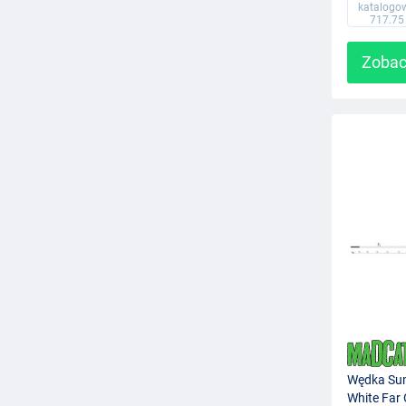
katalogo
717.75
Zobac
Wędka Su
White Far 