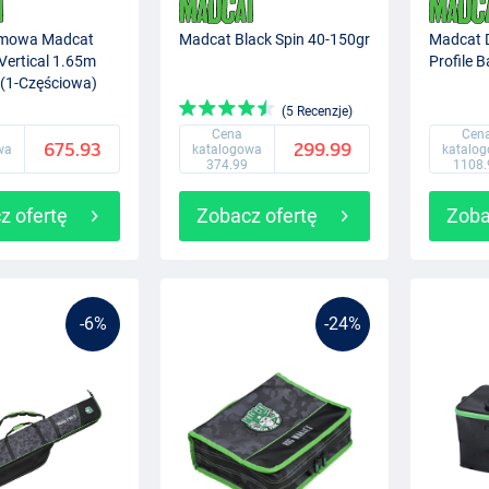
mowa Madcat
Madcat Black Spin 40-150gr
Madcat 
 Vertical 1.65m
Profile B
 (1-Częściowa)
(5 Recenzje)
Cena
Cen
675.93
299.99
wa
katalogowa
katalo
374.99
1108.
z ofertę
Zobacz ofertę
Zoba
-6%
-24%