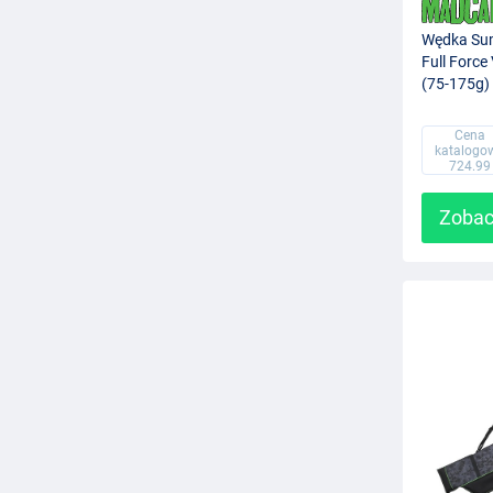
Wędka Su
Full Force
(75-175g)
Cena
katalogo
724.99
Zobac