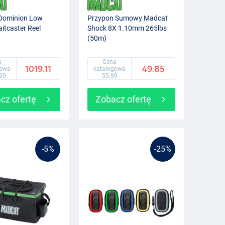
Dominion Low
Przypon Sumowy Madcat
aitcaster Reel
Shock 8X 1.10mm 265lbs
(50m)
a
Cena
1019.11
49.85
gowa
katalogowa
99
55.99
cz ofertę
Zobacz ofertę
-5%
-25%