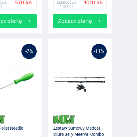
570.48
1010.56
gowa
katalogowa
99
1108.99
cz ofertę
Zobacz ofertę
-7%
-11%
ellet Needle
Zestaw Sumowy Madcat
Silure Belly Meerval Combo