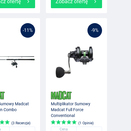
cz ofertę
Zobacz ofertę
-11%
-9%
Sumowy Madcat
Multiplikator Sumowy
pin Combo
Madcat Full Force
Conventional
(3 Recenzje)
(1 Opinie)
a
Cena