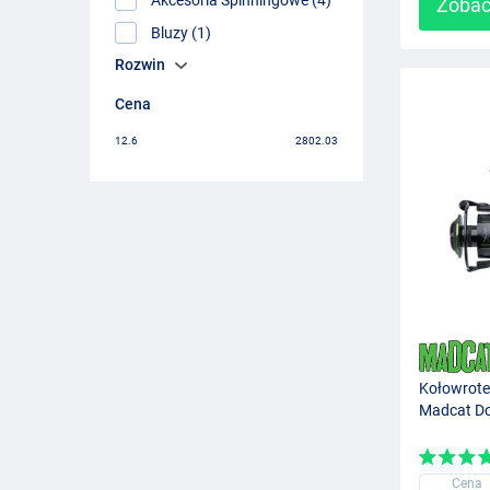
Zobac
Bluzy (1)
Rozwin
Cena
12.6
2802.03
Kołowrot
Madcat Do
Cena