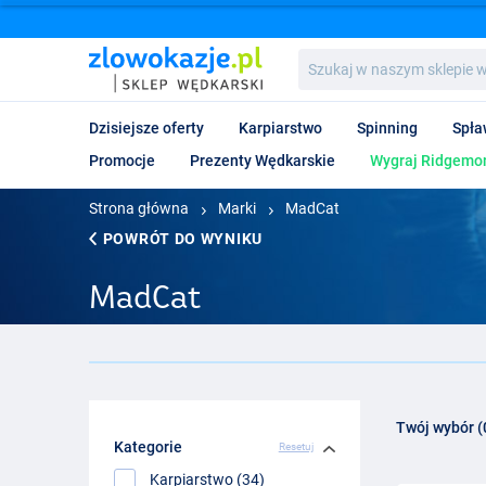
Szukaj
w
naszym
sklepie
Dzisiejsze oferty
Karpiarstwo
Spinning
Spła
wędkarskim...
Promocje
Prezenty Wędkarskie
Wygraj Ridgemon
Strona główna
Marki
MadCat
POWRÓT DO WYNIKU
MadCat
Twój wybór (
Kategorie
Resetuj
Karpiarstwo (34)