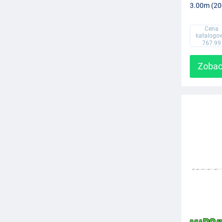
3.00m (20
Cena
katalogo
767.99
Zobac