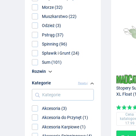
Morze (32)
Muszkarstwo (22)
Odzież (3)
Pstrąg (37)
Spinning (96)
Spławik i Grunt (24)
Sum (101)
Rozwin
Kategorie
Resetuj
Stopery 
Kategorie
XL Float (
Akcesoria (3)
Cena
Akcesoria do Przynęt (1)
katalogo
17.99
Akcesoria Karpiowe (1)
Akcesoria Spinningowe (4)