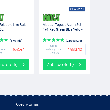
KILKA OPCJI
oldable Live Bait
Madcat Topcat Alarm Set
50L
4+1 Red Green Blue Yellow
(1 Opinie)
(2 Recenzje)
a
Cena
162.44
1483.12
gowa
katalogowa
99
1966.99
cz ofertę
Zobacz ofertę
Obserwuj nas