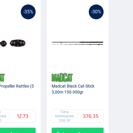
-35%
-30%
ropeller Rattles (5
Madcat Black Cat-Stick
3,00m 150-300gr
a
Cena
12.73
376.35
gowa
katalogowa
0
536.50