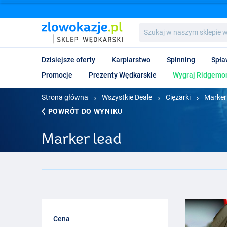
Szukaj
w
naszym
sklepie
Dzisiejsze oferty
Karpiarstwo
Spinning
Spła
wędkarskim...
Promocje
Prezenty Wędkarskie
Wygraj Ridgemon
Strona główna
Wszystkie Deale
Ciężarki
Marker
POWRÓT DO WYNIKU
Marker lead
Cena