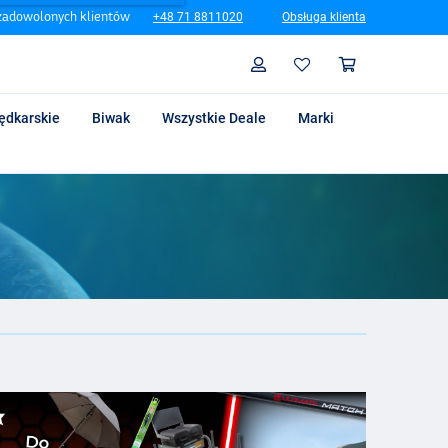
zadowolonych klientów
+48 71 8811020
Obsługa klienta
Szukaj
Profil
Koszyk
ędkarskie
Biwak
Wszystkie Deale
Marki