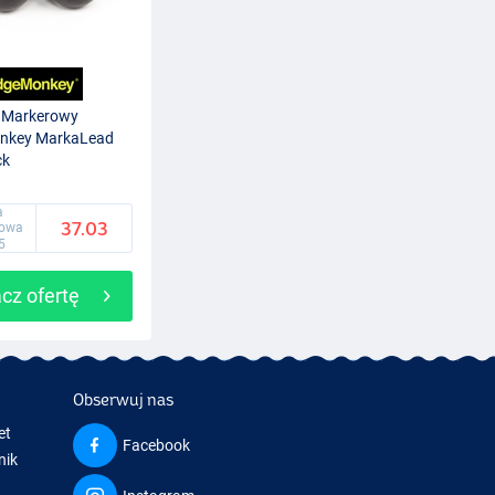
k Markerowy
nkey MarkaLead
ck
a
37.03
gowa
5
cz ofertę
Obserwuj nas
et
Facebook
nik