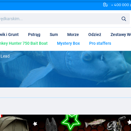
+ 400 000 
wik i Grunt
Pstrąg
Sum
Morze
Odzież
Zestawy W
key Hunter 750 Bait Boat
Mystery Box
Pro staffers
 Lead