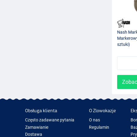
Nash Mark
Markerowy
sztuki)
Zobac
Obsługa klienta
O Zlowokazje
Ek
Często zadawane pytania
O nas
Bo
Zamawianie
Regulamin
Baz
Dostawa
Pr