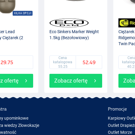
KILKA OPCJI
er Lead
Eco Sinkers Marker Weight
Ciężare
 Ciężarek (2
1.5kg (Bezołowiowy)
Ridgemo
Twin Pa
Cena
Cen
29.75
52.49
katalogowa
katalo
55.25
40.2
z ofertę
Zobacz ofertę
Zoba
stra
Promocje
ny upominkowe
Karpiowy Outl
a wiedzy Zlowokazje
Outlet Drapież
ywatność
Outlet Morze