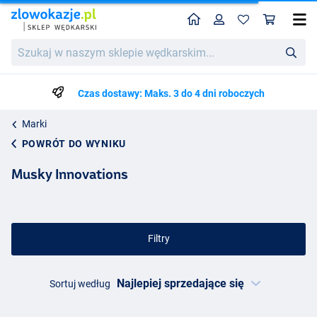
Home
Profil
Kos
Szukaj
w
naszym
sklepie
Czas dostawy: Maks. 3 do 4 dni roboczych
wędkarskim...
Marki
POWRÓT DO WYNIKU
Musky Innovations
Filtry
Sortuj według