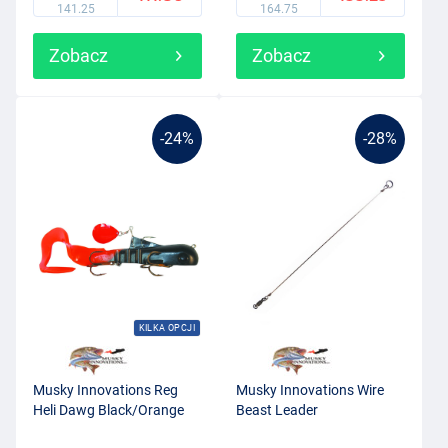
141.25
164.75
Zobacz
Zobacz
-24%
-28%
KILKA OPCJI
Musky Innovations Reg
Musky Innovations Wire
Heli Dawg Black/Orange
Beast Leader