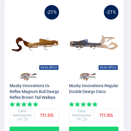
-21%
-21%
KILKA OPCJI
KILKA OPCJI
Musky Innovations Uv
Musky Innovations Regular
Reflex Magnum Bull Dawgs
Double Dawgs Cisco
Reflex Brown Tail Walleye
Cena
Cena
111.86
111.86
katalogowa
katalogowa
141.25
141.25