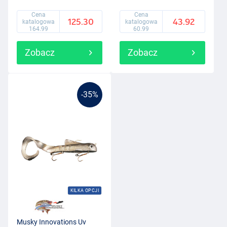
Cena
Cena
125.30
43.92
katalogowa
katalogowa
164.99
60.99
Zobacz
Zobacz
-35%
KILKA OPCJI
Musky Innovations Uv