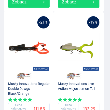
Zobacz
Zobacz
-21%
-19%
KILKA OPCJI
KILKA OPCJI
Musky Innovations Regular
Musky Innovations Live
Double Dawgs
Action Mojoe Lemon Tail
Black/Orange
Cena
Cena
111.86
133.29
katalogowa
katalogowa