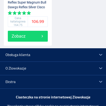
Reflex Super Magnum Bull
Dawgs Reflex Silver Cisco
Cena
106.99
katalogowa
164.75
Zobacz
Obsługa klienta
O Zlowokazje
Ekstra
Promocje
Ciasteczka na stronie internetowej Zlowokazje