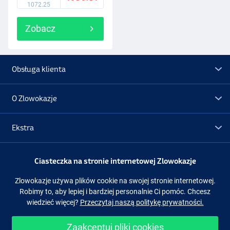
1072.25
Zobacz
Obsługa klienta
O Zlowokazje
Ekstra
Promocje
Ciasteczka na stronie internetowej Zlowokazje
Zlowokazje używa plików cookie na swojej stronie internetowej.
Obserwuj nas
Facebook
Instagram
Robimy to, aby lepiej i bardziej personalnie Ci pomóc. Chcesz
wiedzieć więcej?
Przeczytaj naszą politykę prywatności.
Zaakceptuj pliki cookies