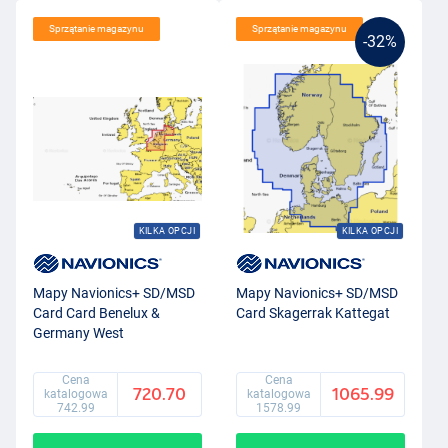
Sprzątanie magazynu
Sprzątanie magazynu
-32%
KILKA OPCJI
KILKA OPCJI
Mapy Navionics+ SD/MSD
Mapy Navionics+ SD/MSD
Card Card Benelux &
Card Skagerrak Kattegat
Germany West
Cena
Cena
720.70
1065.99
katalogowa
katalogowa
742.99
1578.99