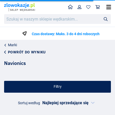
Home
Profil
Kos
Szukaj
w
naszym
sklepie
Czas dostawy: Maks. 3 do 4 dni roboczych
wędkarskim...
Marki
POWRÓT DO WYNIKU
Navionics
Filtry
Sortuj według