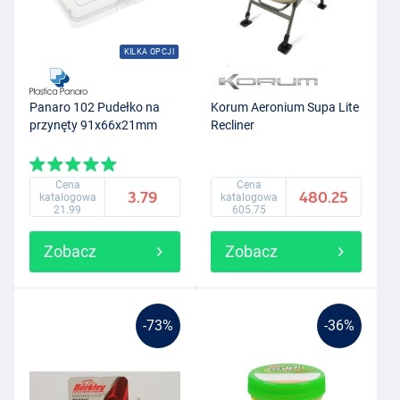
KILKA OPCJI
Panaro 102 Pudełko na
Korum Aeronium Supa Lite
przynęty 91x66x21mm
Recliner
Cena
Cena
3.79
480.25
katalogowa
katalogowa
21.99
605.75
Zobacz
Zobacz
-73%
-36%