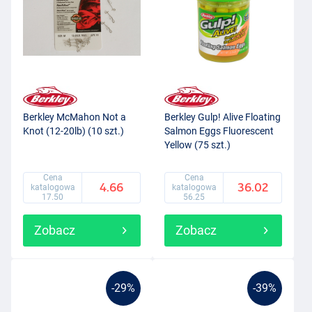
Berkley McMahon Not a
Berkley Gulp! Alive Floating
Knot (12-20lb) (10 szt.)
Salmon Eggs Fluorescent
Yellow (75 szt.)
Cena
Cena
4.66
36.02
katalogowa
katalogowa
17.50
56.25
Zobacz
Zobacz
-29%
-39%