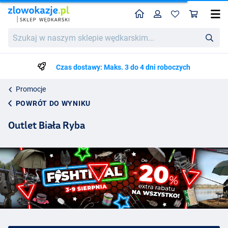
Home
Profil
Kos
Szukaj
w
naszym
sklepie
Czas dostawy: Maks. 3 do 4 dni roboczych
wędkarskim...
Promocje
POWRÓT DO WYNIKU
Outlet Biała Ryba