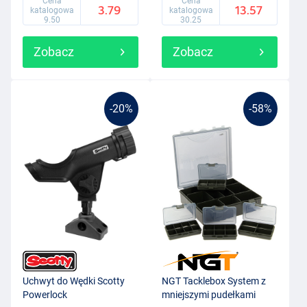
Cena
Cena
3.79
13.57
katalogowa
katalogowa
9.50
30.25
Zobacz
Zobacz
-20%
-58%
Uchwyt do Wędki Scotty
NGT Tacklebox System z
Powerlock
mniejszymi pudełkami