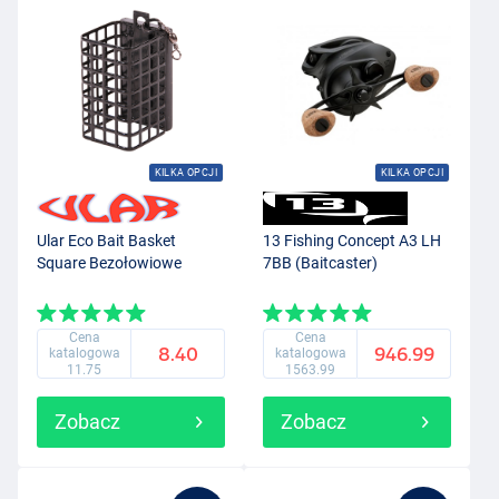
KILKA OPCJI
KILKA OPCJI
Ular Eco Bait Basket
13 Fishing Concept A3 LH
Square Bezołowiowe
7BB (Baitcaster)
Cena
Cena
8.40
946.99
katalogowa
katalogowa
11.75
1563.99
Zobacz
Zobacz