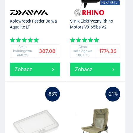
KILKA OPCJI
Kołowrotek Feeder Daiwa
Silnik Elektryczny Rhino
Aqualite LT
Motors VX 65lbs V2
Cena
Cena
387.08
1774.36
katalogowa
katalogowa
468.25
1867.75
Zobacz
Zobacz
-83%
-21%