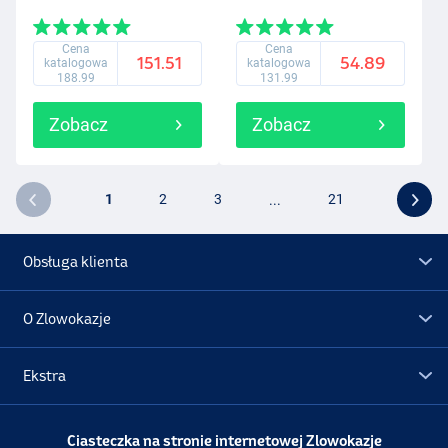
Cena
Cena
151.51
54.89
katalogowa
katalogowa
188.99
131.99
Zobacz
Zobacz
1
2
3
...
21
Obsługa klienta
O Zlowokazje
Ekstra
Promocje
Ciasteczka na stronie internetowej Zlowokazje