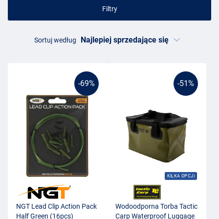
Filtry
Sortuj według
-69%
-51%
KILKA OPCJI
NGT Lead Clip Action Pack
Wodoodporna Torba Tactic
Half Green (16pcs)
Carp Waterproof Luggage