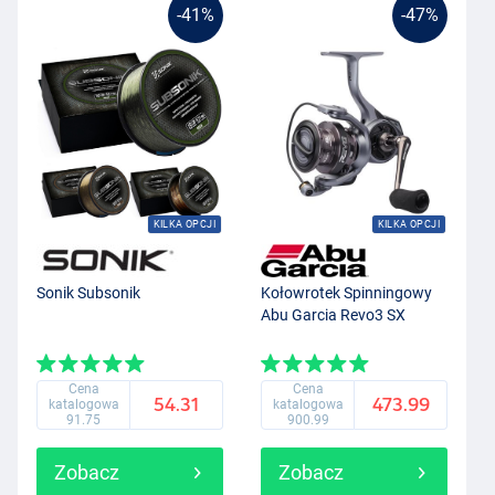
-41%
-47%
KILKA OPCJI
KILKA OPCJI
Sonik Subsonik
Kołowrotek Spinningowy
Abu Garcia Revo3 SX
Cena
Cena
54.31
473.99
katalogowa
katalogowa
91.75
900.99
Zobacz
Zobacz