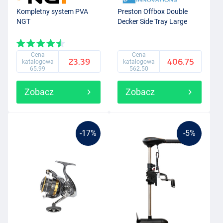
Kompletny system PVA
Preston Offbox Double
NGT
Decker Side Tray Large
Cena
Cena
23.39
406.75
katalogowa
katalogowa
65.99
562.50
Zobacz
Zobacz
-17%
-5%