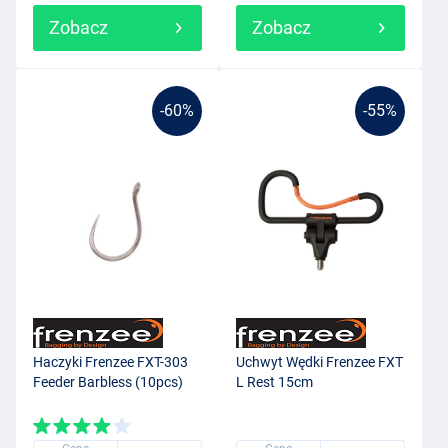
Zobacz
Zobacz
-60%
-55%
Haczyki Frenzee FXT-303
Uchwyt Wędki Frenzee FXT
Feeder Barbless (10pcs)
L Rest 15cm