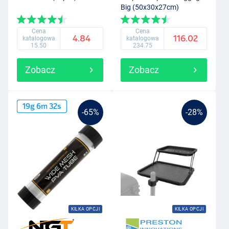
Big (50x30x27cm)
Cena
Cena
4.84
116.02
katalogowa
katalogowa
15.50
234.75
Zobacz
Zobacz
19
g
6
m
31
s
-65%
-28%
KILKA OPCJI
KILKA OPCJI