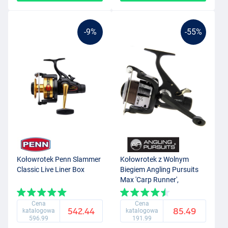
-9%
-55%
Kołowrotek Penn Slammer
Kołowrotek z Wolnym
Classic Live Liner Box
Biegiem Angling Pursuits
Max 'Carp Runner',
nawinięty 8lb żyłką
Cena
Cena
542.44
85.49
katalogowa
katalogowa
596.99
191.99