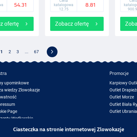
Cena
Cen
54.31
8.81
wa
katalogowa
katalo
12.75
900.
z ofertę
Zobacz ofertę
Zoba
1
2
3
...
67
stra
Promocje
ny upominkowe
Karpiowy Outl
a wiedzy Zlowokazje
Outlet Drapież
ywatność
Outlet Morze
pressum
Outlet Biała R
kie Page
Outlet Ubrani
zenty Wędkarskie
y Sprzęt Wędkarski
Ciasteczka na stronie internetowej Zlowokazje
zęt wędkarski chwilowo niedostępny w magazynie