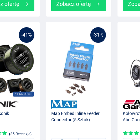
z ofertę
Zobacz ofertę
Zoba
-41%
-31%
KILKA OPCJI
sonik
Map Embed Inline Feeder
Kołowro
Connector (5 Sztuk)
Abu Gar
(35 Recenzje)