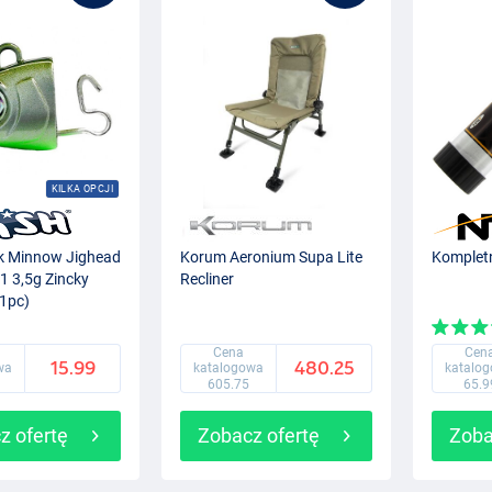
KILKA OPCJI
ck Minnow Jighead
Korum Aeronium Supa Lite
Komplet
1 3,5g Zincky
Recliner
(1pc)
Cena
Cen
15.99
480.25
wa
katalogowa
katalo
605.75
65.9
z ofertę
Zobacz ofertę
Zoba