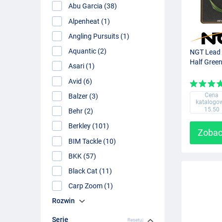
Abu Garcia (38)
Alpenheat (1)
Angling Pursuits (1)
Aquantic (2)
NGT Lead 
Half Green
Asari (1)
Avid (6)
Cena
Balzer (3)
katalogo
15.50
Behr (2)
Berkley (101)
Zobac
BIM Tackle (10)
BKK (57)
Black Cat (11)
Carp Zoom (1)
Rozwin
Serie
Resetuj