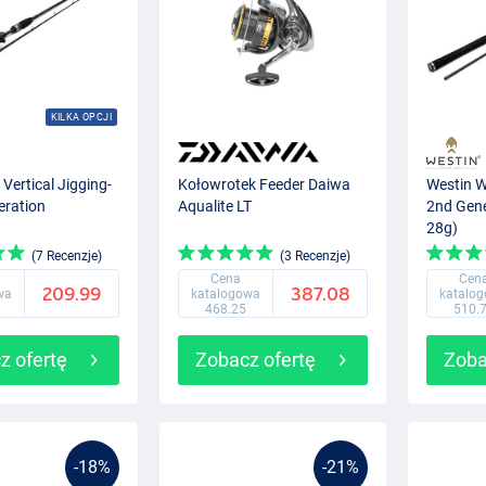
KILKA OPCJI
Vertical Jigging-
Kołowrotek Feeder Daiwa
Westin W
eration
Aqualite LT
2nd Gene
28g)
(7 Recenzje)
(3 Recenzje)
Cena
Cen
209.99
387.08
wa
katalogowa
katalo
468.25
510.
z ofertę
Zobacz ofertę
Zoba
-18%
-21%