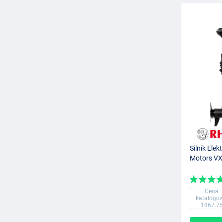
Silnik Ele
Motors VX
Cena
katalogo
1867.7