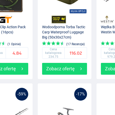
KILKA OPCJI
Clip Action Pack
Wodoodporna Torba Tactic
Wędka B
 (16pcs)
Carp Waterproof Luggage
Westin W
Big (50x30x27cm)
(1 Opinie)
(17 Recenzje)
Cena
Cen
4.84
116.02
wa
katalogowa
katalo
234.75
979.
z ofertę
Zobacz ofertę
Zoba
-59%
-17%