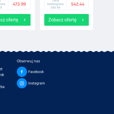
a
Cena
473.99
542.44
gowa
katalogowa
99
596.99
cz ofertę
Zobacz ofertę
Obserwuj nas
et
Facebook
nik
Instagram
yba
a