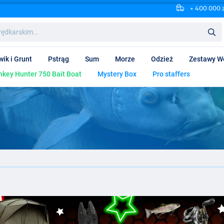
+ 400 000 
wik i Grunt
Pstrąg
Sum
Morze
Odzież
Zestawy W
key Hunter 750 Bait Boat
Mystery Box
Pro staffers