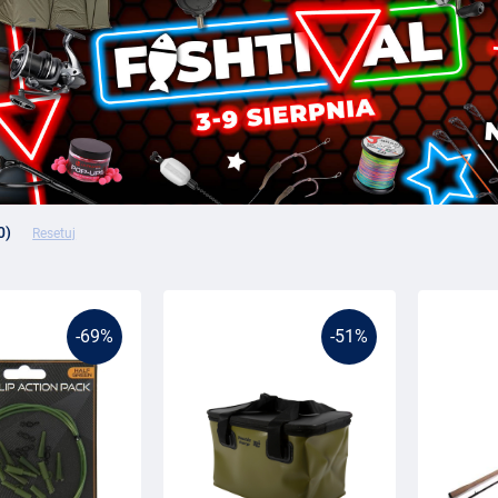
0)
Resetuj
-69%
-51%