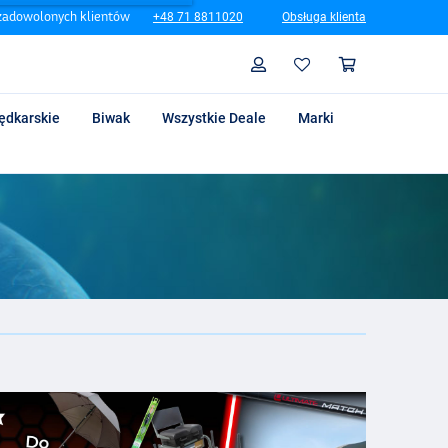
zadowolonych klientów
+48 71 8811020
Obsługa klienta
Szukaj
Profil
Koszyk
ędkarskie
Biwak
Wszystkie Deale
Marki