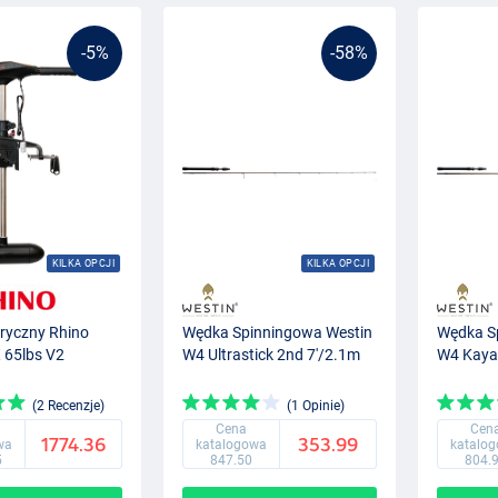
-5%
-58%
KILKA OPCJI
KILKA OPCJI
ktryczny Rhino
Wędka Spinningowa Westin
Wędka S
 65lbs V2
W4 Ultrastick 2nd 7'/2.1m
W4 Kaya
(2 Recenzje)
(1 Opinie)
Cena
Cen
1774.36
353.99
wa
katalogowa
katalo
5
847.50
804.