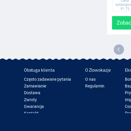
Cena
katalogo
91.75
Zobac
Obsługa klienta
O Zlowokazje
Ek
Często zadawane pytania
O nas
Bo
Zamawianie
Regulamin
Baz
Dostawa
Pr
Zwroty
Im
Gwarancja
Coo
Kontakt
Pre
Now
Spr