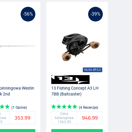
-56%
-39%
KILKA OPCJI
pinningowa Westin
13 Fishing Concept A3 LH
k 2nd
7BB (Baitcaster)
(1 Opinie)
(4 Recenzje)
a
Cena
353.99
946.99
gowa
katalogowa
99
1563.99