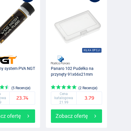
KILKA OPCJI
ny system PVA NGT
Panaro 102 Pudełko na
przynęty 91x66x21mm
(5 Recenzje)
(2 Recenzje)
a
Cena
23.74
3.79
gowa
katalogowa
9
21.99
cz ofertę
Zobacz ofertę