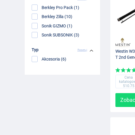
Berkley Pro Pack (1)
Berkley Zilla (10)
Sonik GIZMO (1)
Sonik SUBSONIK (3)
Typ
Resetuj
Westin W3 
T 2nd Gen
Akcesoria (6)
Cena
katalogo
510.75
Zobac