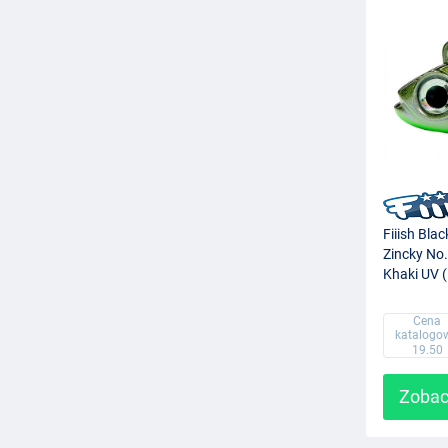
Fiiish Bla
Zincky No.
Khaki UV 
Cena
katalogo
19.50
Zobac