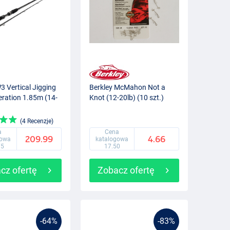
3 Vertical Jigging
Berkley McMahon Not a
ration 1.85m (14-
Knot (12-20lb) (10 szt.)
(4 Recenzje)
a
Cena
209.99
4.66
gowa
katalogowa
75
17.50
cz ofertę
Zobacz ofertę
-64%
-83%