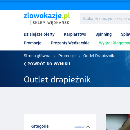
Szukaj
w
naszym
sklepie
Dzisiejsze oferty
Karpiarstwo
Spinning
Spła
wędkarskim...
Promocje
Prezenty Wędkarskie
Wygraj Ridgemon
Strona główna
Promocje
Outlet Drapieżnik
POWRÓT DO WYNIKU
Outlet drapieżnik
Kategorie
Resetuj