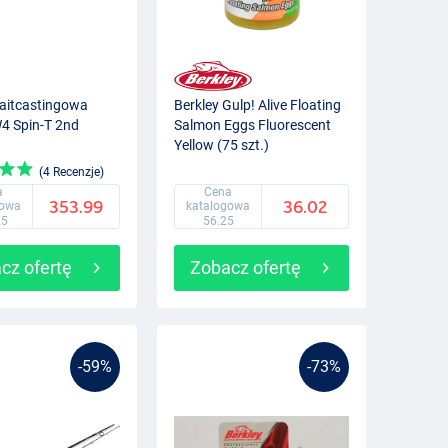
aitcastingowa
Berkley Gulp! Alive Floating
4 Spin-T 2nd
Salmon Eggs Fluorescent
Yellow (75 szt.)
(4 Recenzje)
a
Cena
353.99
36.02
gowa
katalogowa
25
56.25
cz ofertę
Zobacz ofertę
-59%
-73%