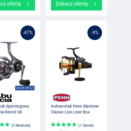
cz ofertę
Zobacz ofertę
-47%
-9%
KILKA OPCJI
tek Spinningowy
Kołowrotek Penn Slammer
cia Revo3 SX
Classic Live Liner Box
(2 Recenzje)
(1 Opinie)