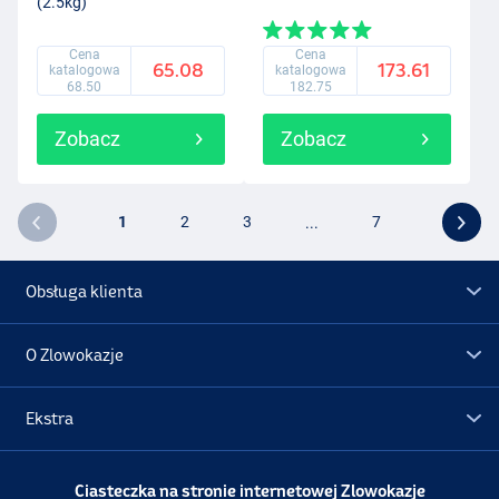
(2.5kg)
Cena
Cena
65.08
173.61
katalogowa
katalogowa
68.50
182.75
Zobacz
Zobacz
1
2
3
...
7
Obsługa klienta
O Zlowokazje
Ekstra
Promocje
Ciasteczka na stronie internetowej Zlowokazje