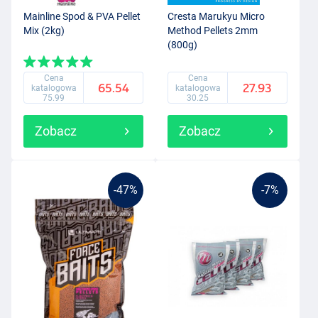
Mainline Spod & PVA Pellet
Cresta Marukyu Micro
Mix (2kg)
Method Pellets 2mm
(800g)
Cena
Cena
65.54
27.93
katalogowa
katalogowa
75.99
30.25
Zobacz
Zobacz
-47%
-7%