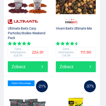
Ultimate Baits Carp
Vivani Baits Ultimate Mix
Particles/Boilies Weekend
Pack
Cena
Cena
224.91
111.90
katalogowa
katalogowa
428.99
134.99
Zobacz
Zobacz
Wybór Zlowokazje
-21%
-37%