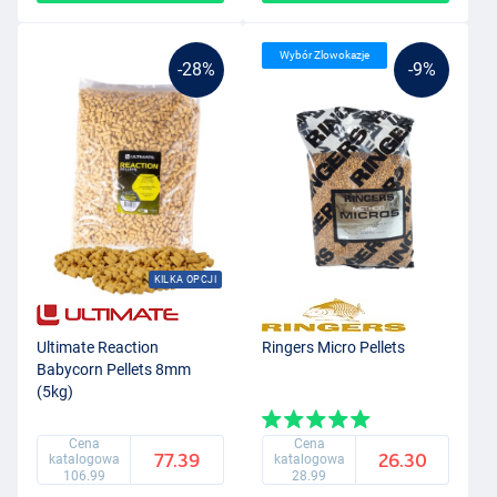
Wybór Zlowokazje
-28%
-9%
KILKA OPCJI
Ultimate Reaction
Ringers Micro Pellets
Babycorn Pellets 8mm
(5kg)
Cena
Cena
77.39
26.30
katalogowa
katalogowa
106.99
28.99