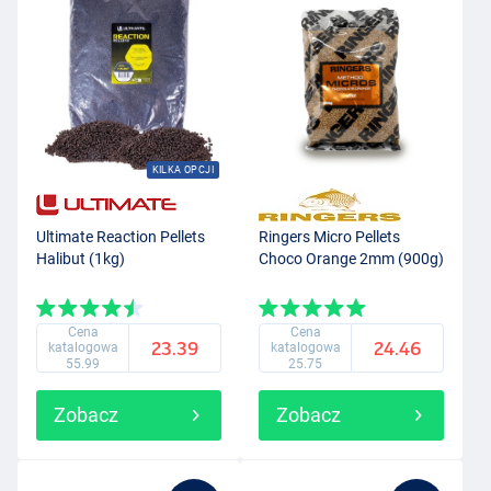
KILKA OPCJI
Ultimate Reaction Pellets
Ringers Micro Pellets
Halibut (1kg)
Choco Orange 2mm (900g)
Cena
Cena
23.39
24.46
katalogowa
katalogowa
55.99
25.75
Zobacz
Zobacz