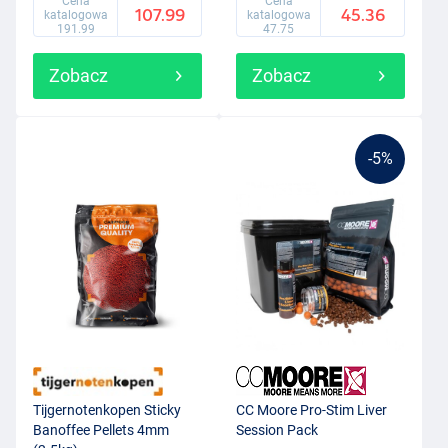
Cena
Cena
107.99
45.36
katalogowa
katalogowa
191.99
47.75
Zobacz
Zobacz
-5%
Tijgernotenkopen Sticky
CC Moore Pro-Stim Liver
Banoffee Pellets 4mm
Session Pack