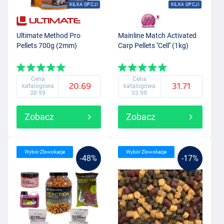
KILKA OPCJI
KILKA OPCJI
Ultimate Method Pro
Mainline Match Activated
Pellets 700g (2mm)
Carp Pellets ''Cell'' (1kg)
Cena
Cena
20.69
31.71
katalogowa
katalogowa
38.99
33.99
Zobacz
Zobacz
Wybór Zlowokazje
Wybór Zlowokazje
-48%
-17%