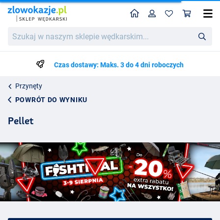
Home
Profil
Kos
Szukaj
w
naszym
sklepie
Czas dostawy: Maks. 3 do 4 dni roboczych
wędkarskim...
Przynęty
POWRÓT DO WYNIKU
Pellet