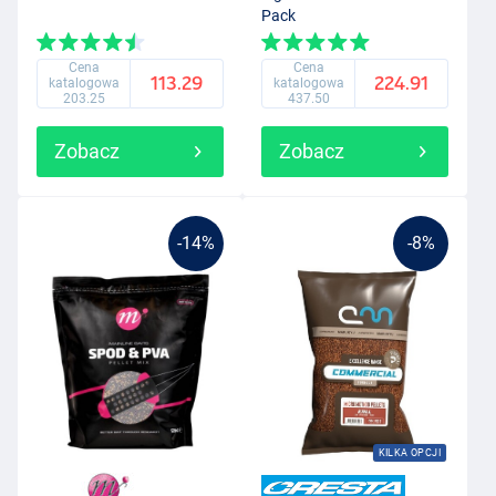
Pack
Cena
Cena
113.29
224.91
katalogowa
katalogowa
203.25
437.50
Zobacz
Zobacz
-14%
-8%
KILKA OPCJI