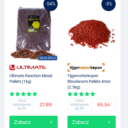
-54%
-5%
KILKA OPCJI
Ultimate Reaction Mixed
Tijgernotenkopen
Pellets (1kg)
Bloodworm Pellets 4mm
(2.5kg)
Cena
Cena
27.89
65.54
katalogowa
katalogowa
59.99
68.99
Zobacz
Zobacz