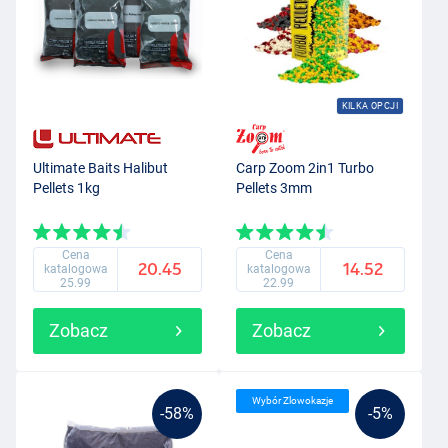
KILKA OPCJI
Ultimate Baits Halibut
Carp Zoom 2in1 Turbo
Pellets 1kg
Pellets 3mm
Cena
Cena
20.45
14.52
katalogowa
katalogowa
25.99
22.99
Zobacz
Zobacz
Wybór Zlowokazje
-58%
-5%