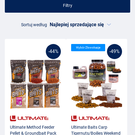
Filtry
Sortuj według
Wybór Zlowokazje
-44%
-49%
Ultimate Method Feeder
Ultimate Baits Carp
Pellet & Groundbait Pack
Tigernuts/Boilies Weekend