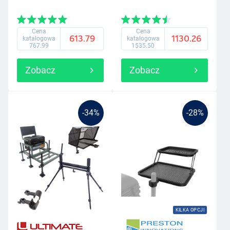
Cena
Cena
613.79
1130.26
katalogowa
katalogowa
767.99
1535.50
Zobacz
Zobacz
-34%
-28%
KILKA OPCJI