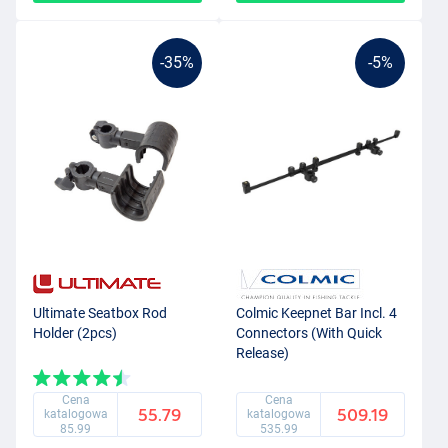
-35%
-5%
Ultimate Seatbox Rod
Colmic Keepnet Bar Incl. 4
Holder (2pcs)
Connectors (With Quick
Release)
Cena
Cena
55.79
509.19
katalogowa
katalogowa
85.99
535.99