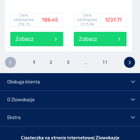
Cena
Cena
186.45
1237.71
katalogowa
katalogowa
259.75
1275.99
Zobacz
Zobacz
1
2
3
...
11
Obsługa klienta
O Zlowokazje
Ekstra
Promocje
Ciasteczka na stronie internetowej Zlowokazje