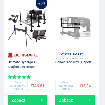
-25%
Ultimate Hyperga XT
Colmic Side Tray Support
Seatbox Set Deluxe
Cena
Cena
1746.81
133.24
katalogowa
katalogowa
2313.99
140.25
Zobacz
Zobacz