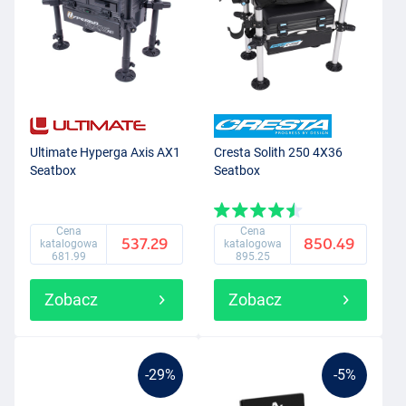
Ultimate Hyperga Axis AX1
Cresta Solith 250 4X36
Seatbox
Seatbox
Cena
Cena
537.29
850.49
katalogowa
katalogowa
681.99
895.25
Zobacz
Zobacz
-29%
-5%