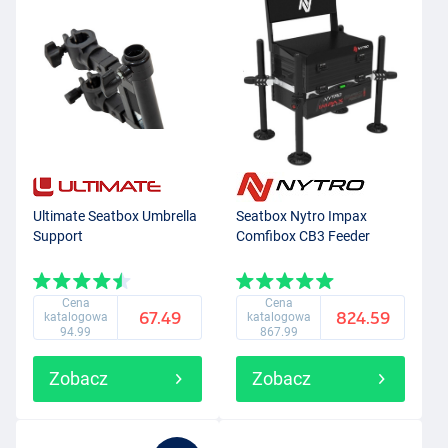
Ultimate Seatbox Umbrella
Seatbox Nytro Impax
Support
Comfibox CB3 Feeder
Cena
Cena
67.49
824.59
katalogowa
katalogowa
94.99
867.99
Zobacz
Zobacz