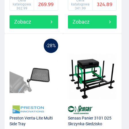
Cena
Cena
269.99
324.89
katalogowa
katalogowa
362.99
341.99
Zobacz
Zobacz
-28%
Preston Venta-Lite Multi
Sensas Panier 3101 D25
Side Tray
Skrzynka-Siedzisko