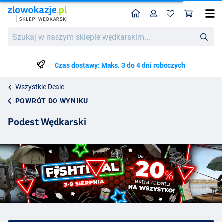
Home
Profil
Kos
Szukaj
w
naszym
sklepie
Czas dostawy: Maks. 3 do 4 dni roboczych
wędkarskim...
Wszystkie Deale
POWRÓT DO WYNIKU
Podest Wędkarski