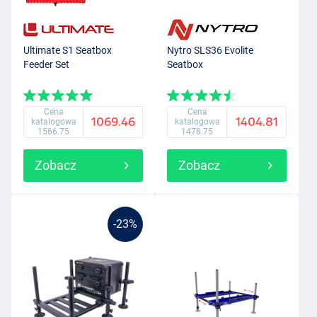
Ultimate S1 Seatbox
Nytro SLS36 Evolite
Feeder Set
Seatbox
Cena
Cena
1069.46
1404.81
katalogowa
katalogowa
1566.75
1478.75
Zobacz
Zobacz
-23%