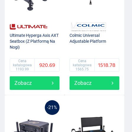
Ultimate Hyperga Axis AXT
Colmic Universal
Seatbox (Z Platformą Na
Adjustable Platform
Nogi)
Cena
Cena
920.69
1518.78
katalogowa
katalogowa
1193.99
1565.75
Zobacz
Zobacz
-21%