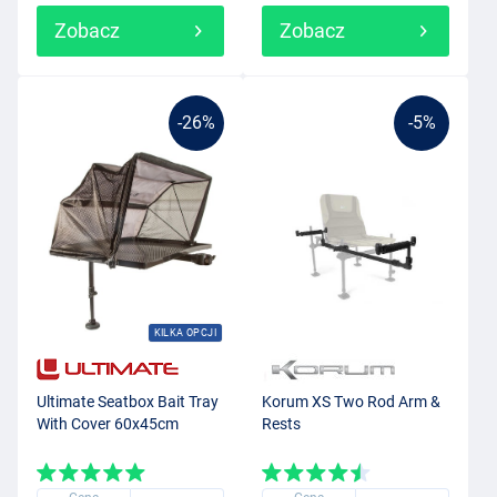
Zobacz
Zobacz
-26%
-5%
KILKA OPCJI
Ultimate Seatbox Bait Tray
Korum XS Two Rod Arm &
With Cover 60x45cm
Rests