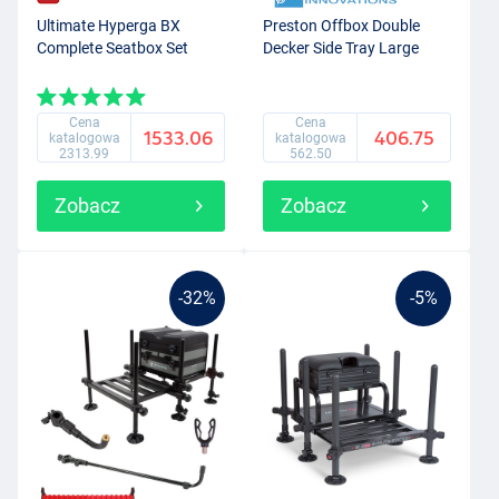
Ultimate Hyperga BX
Preston Offbox Double
Complete Seatbox Set
Decker Side Tray Large
Cena
Cena
1533.06
406.75
katalogowa
katalogowa
2313.99
562.50
Zobacz
Zobacz
-32%
-5%