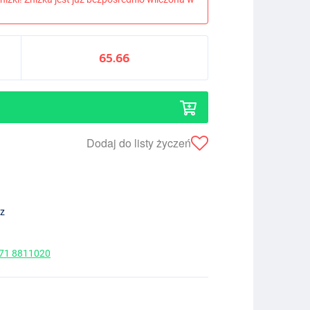
65.66
Dodaj do listy życzeń
ez
 71 8811020