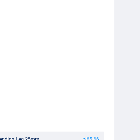
xtending Leg 25mm
zł65.66