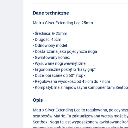
Dane techniczne
Matrix Silver Extending Leg 25mm
- Średnica: Ø 25mm
- Długość: 45cm
- Odnowiony model
- Dostarczana jako pojedyncza noga
- Gwintowany koniec
- Wysuwane nogi wewnętrzne
- Ergonomiczne pokrętło "Easy grip’’
- Duże, obracane o 360° stopki
- Regulowana wysokość od 45 cm do 78 cm
- Kompatybilna z najnowszymi komponentami Seatb
Opis
Matrix Silver Extending Leg to regulowana, pojedync
seatboxów Matrix. Ta zaktualizowana wersja może 
Seatbox. Noga ta jest wyposażona w gwintowane końcó
optymalnej stabilności oraz ergonomiczne pokrętło 