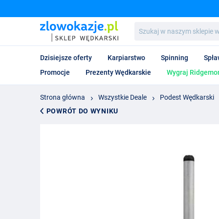
Szukaj
w
naszym
sklepie
Dzisiejsze oferty
Karpiarstwo
Spinning
Spła
wędkarskim...
Promocje
Prezenty Wędkarskie
Wygraj Ridgemon
Strona główna
Wszystkie Deale
Podest Wędkarski
POWRÓT DO WYNIKU