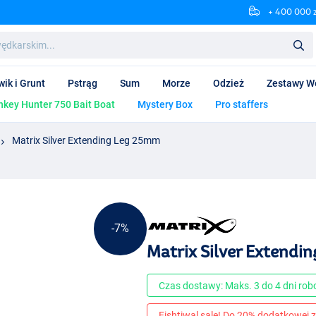
+ 400 000 
wik i Grunt
Pstrąg
Sum
Morze
Odzież
Zestawy W
key Hunter 750 Bait Boat
Mystery Box
Pro staffers
Matrix Silver Extending Leg 25mm
-7%
Matrix Silver Extendi
Czas dostawy: Maks. 3 do 4 dni ro
Fishtiwal sale! Do 20% dodatkowej z