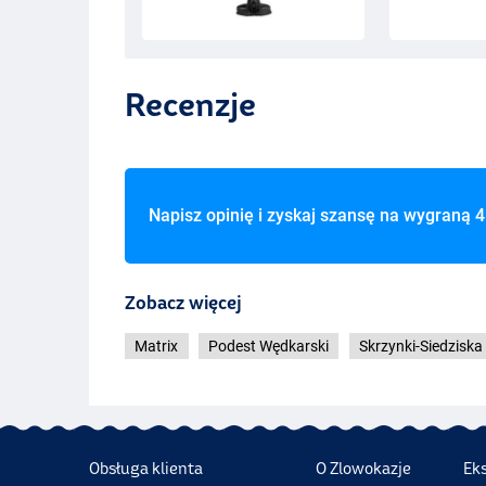
Recenzje
Napisz opinię i zyskaj szansę na wygraną
4
Zobacz więcej
Matrix
Podest Wędkarski
Skrzynki-Siedziska
Obsługa klienta
O Zlowokazje
Ek