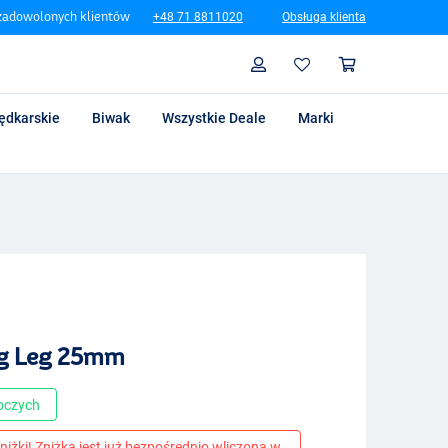
zadowolonych klientów
+48 71 8811020
Obsługa klienta
Szukaj
Profil
Koszyk
ędkarskie
Biwak
Wszystkie Deale
Marki
ng Leg 25mm
boczych
niżki! Zniżka jest już bezpośrednio wliczona w