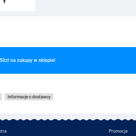
50zł na zakupy w sklepie!
Informacje o dostawcy
stra
Promocje