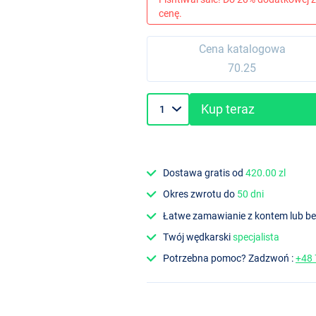
cenę.
Cena katalogowa
70.25
Kup teraz
Dostawa gratis od
420.00 zl
Okres zwrotu do
50 dni
Łatwe zamawianie z kontem lub b
Twój wędkarski
specjalista
Potrzebna pomoc? Zadzwoń :
+48