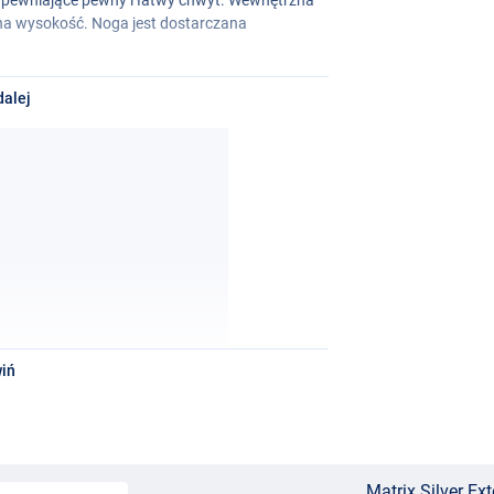
na wysokość. Noga jest dostarczana
dalej
iń
Matrix Silver E