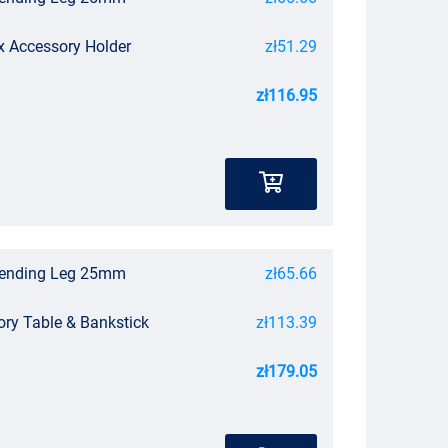
x Accessory Holder
zł51.29
zł116.95
xtending Leg 25mm
zł65.66
ory Table & Bankstick
zł113.39
zł179.05