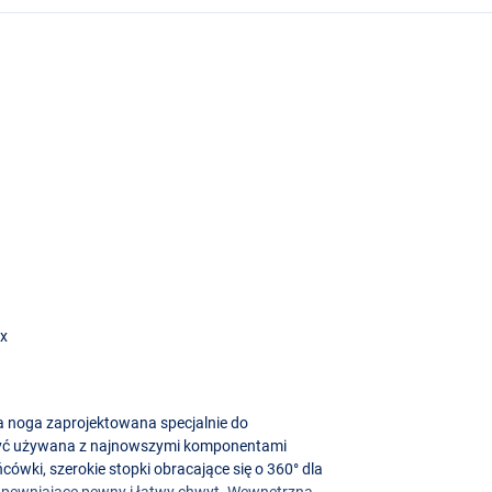
ox
za noga zaprojektowana specjalnie do
być używana z najnowszymi komponentami
wki, szerokie stopki obracające się o 360° dla
zapewniające pewny i łatwy chwyt. Wewnętrzna