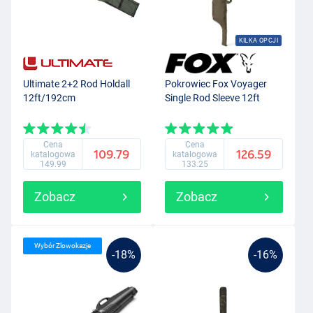
KILKA OPCJI
Ultimate 2+2 Rod Holdall
Pokrowiec Fox Voyager
12ft/192cm
Single Rod Sleeve 12ft
Cena
Cena
109.79
126.59
katalogowa
katalogowa
149.99
133.25
Zobacz
Zobacz
Wybór Zlowokazje
-18%
-16%