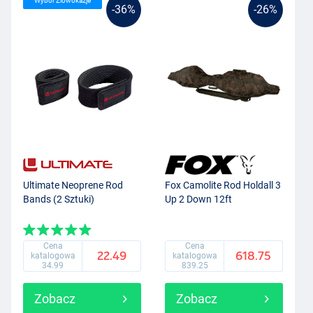
Wybór Zlowokazje
-36%
-26%
Ultimate Neoprene Rod
Fox Camolite Rod Holdall 3
Bands (2 Sztuki)
Up 2 Down 12ft
Cena
Cena
22.49
618.75
katalogowa
katalogowa
34.99
839.25
Zobacz
Zobacz