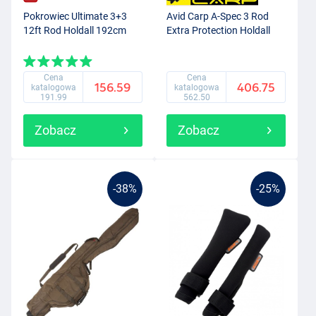
Pokrowiec Ultimate 3+3
Avid Carp A-Spec 3 Rod
12ft Rod Holdall 192cm
Extra Protection Holdall
Cena
Cena
156.59
406.75
katalogowa
katalogowa
191.99
562.50
Zobacz
Zobacz
-38%
-25%