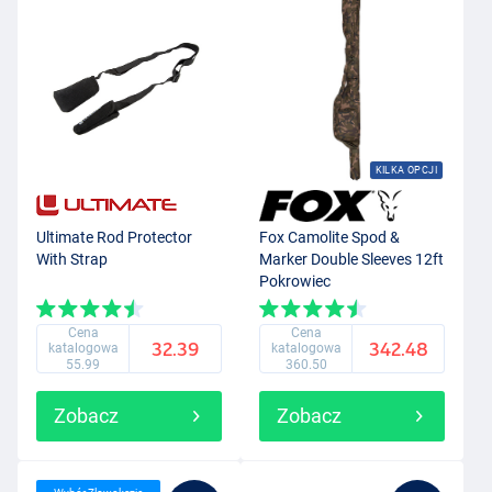
KILKA OPCJI
Ultimate Rod Protector
Fox Camolite Spod &
With Strap
Marker Double Sleeves 12ft
Pokrowiec
Cena
Cena
32.39
342.48
katalogowa
katalogowa
55.99
360.50
Zobacz
Zobacz