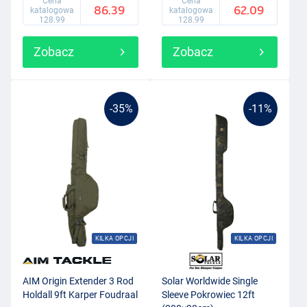
Cena
Cena
86.39
62.09
katalogowa
katalogowa
128.99
128.99
Zobacz
Zobacz
-35%
-11%
KILKA OPCJI
KILKA OPCJI
AIM Origin Extender 3 Rod
Solar Worldwide Single
Holdall 9ft Karper Foudraal
Sleeve Pokrowiec 12ft