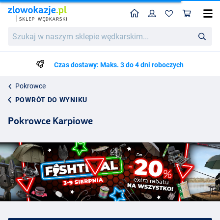
Home
Profil
Kos
Szukaj
w
naszym
sklepie
Czas dostawy: Maks. 3 do 4 dni roboczych
wędkarskim...
Pokrowce
POWRÓT DO WYNIKU
Pokrowce Karpiowe