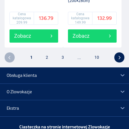
(200×28cm)
Cena
Cena
136.79
132.99
katalogowa
katalogowa
209.99
149.99
Zobacz
Zobacz
1
2
3
...
10
Obsługa klienta
O Zlowokazje
Ekstra
Promocje
Ciasteczka na stronie internetowej Zlowokazje