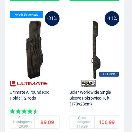
Wybór Zlowokazje
-31%
-11%
KILKA OPCJI
Ultimate Allround Rod
Solar Worldwide Single
Holdall, 2-rods
Sleeve Pokrowiec 10ft
(170×28cm)
Cena
Cena
89.09
106.99
katalogowa
katalogowa
128.99
119.99