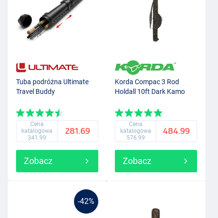
Tuba podróżna Ultimate
Korda Compac 3 Rod
Travel Buddy
Holdall 10ft Dark Kamo
Cena
Cena
281.69
484.99
katalogowa
katalogowa
341.99
576.99
Zobacz
Zobacz
-42%