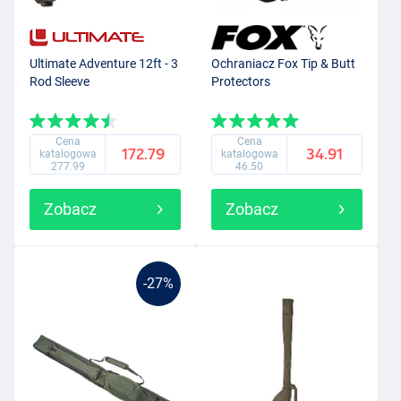
Ultimate Adventure 12ft - 3
Ochraniacz Fox Tip & Butt
Rod Sleeve
Protectors
Cena
Cena
172.79
34.91
katalogowa
katalogowa
277.99
46.50
Zobacz
Zobacz
-27%