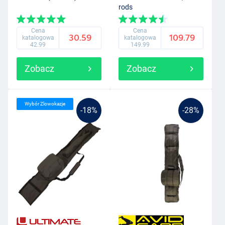
rods
Cena
Cena
30.59
109.79
katalogowa
katalogowa
42.99
149.99
Zobacz
Zobacz
Wybór Zlowokazje
-18%
-28%