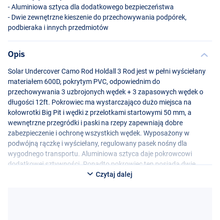
- Aluminiowa sztyca dla dodatkowego bezpieczeństwa
- Dwie zewnętrzne kieszenie do przechowywania podpórek,
podbieraka i innych przedmiotów
Opis
Solar Undercover Camo Rod Holdall 3 Rod jest w pełni wyściełany
materiałem 600D, pokrytym
PVC
, odpowiednim do
przechowywania 3 uzbrojonych wędek + 3 zapasowych wędek o
długości 12ft. Pokrowiec ma wystarczająco dużo miejsca na
kołowrotki Big Pit i wędki z przelotkami startowymi 50 mm, a
wewnętrzne przegródki i paski na rzepy zapewniają dobre
zabezpieczenie i ochronę wszystkich wędek. Wyposażony w
podwójną rączkę i wyściełany, regulowany pasek nośny dla
wygodnego transportu. Aluminiowa sztyca daje pokrowcowi
dodatkowej sztywności. Ponadto pokrowiec ten posiada dwie
zewnętrzne kieszenie do przechowywania podpórek, podbieraka i
Czytaj dalej
innych przedmiotów.