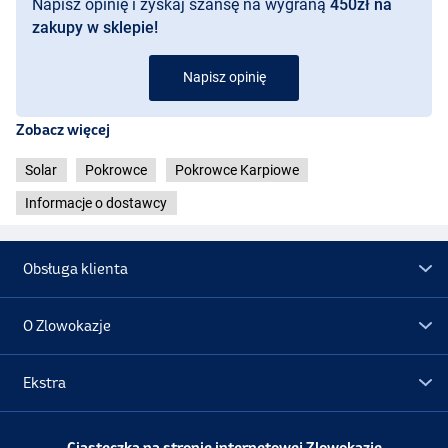
Napisz opinię i zyskaj szansę na wygraną
450zł na
zakupy w sklepie!
Napisz opinię
Zobacz więcej
Solar
Pokrowce
Pokrowce Karpiowe
Informacje o dostawcy
Obsługa klienta
O Zlowokazje
Ekstra
Promocje
Ciasteczka na stronie internetowej Zlowokazje