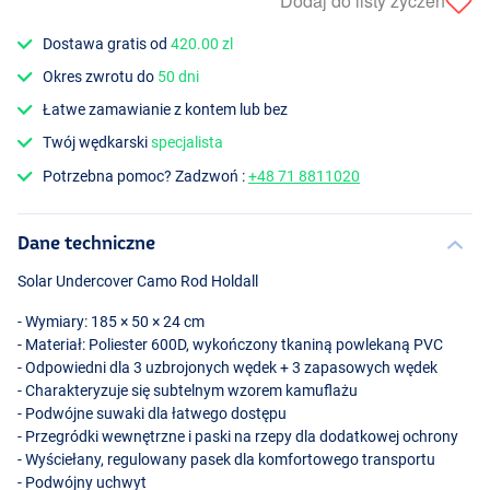
Dodaj do listy życzeń
Dostawa gratis od
420.00 zl
Okres zwrotu do
50 dni
Łatwe zamawianie z kontem lub bez
Twój wędkarski
specjalista
Potrzebna pomoc? Zadzwoń :
+48 71 8811020
Dane techniczne
Solar Undercover Camo Rod Holdall
- Wymiary: 185 × 50 × 24 cm
- Materiał: Poliester 600D, wykończony tkaniną powlekaną
PVC
- Odpowiedni dla 3 uzbrojonych wędek + 3 zapasowych wędek
- Charakteryzuje się subtelnym wzorem kamuflażu
- Podwójne suwaki dla łatwego dostępu
- Przegródki wewnętrzne i paski na rzepy dla dodatkowej ochrony
- Wyściełany, regulowany pasek dla komfortowego transportu
- Podwójny uchwyt