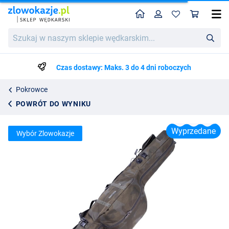
Home
Profil
Kos
Sonik Xtractor 3-Rod Sleeve
Szukaj
Cena katalogowa
326.50
w
466.50
naszym
sklepie
Czas dostawy: Maks. 3 do 4 dni roboczych
wędkarskim...
Pokrowce
POWRÓT DO WYNIKU
Wyprzedane
Wybór Zlowokazje