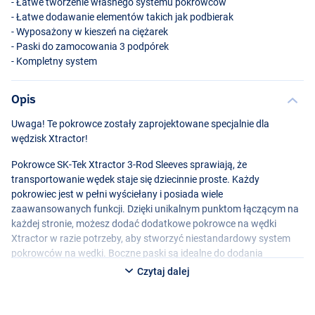
- Łatwe tworzenie własnego systemu pokrowców
- Łatwe dodawanie elementów takich jak podbierak
- Wyposażony w kieszeń na ciężarek
- Paski do zamocowania 3 podpórek
- Kompletny system
Opis
Uwaga! Te pokrowce zostały zaprojektowane specjalnie dla
wędzisk Xtractor!
Pokrowce SK-Tek Xtractor 3-Rod Sleeves sprawiają, że
transportowanie wędek staje się dziecinnie proste. Każdy
pokrowiec jest w pełni wyściełany i posiada wiele
zaawansowanych funkcji. Dzięki unikalnym punktom łączącym na
każdej stronie, możesz dodać dodatkowe pokrowce na wędki
Xtractor w razie potrzeby, aby stworzyć niestandardowy system
pokrowców na wędki. Boczne paski są idealne do dodania
elementów takich jak podbierak, a druga strona ma zapinaną na
Czytaj dalej
zamek torebkę na ciężarek i paski na 3 podpórki. Jest też kieszeń
rozszerzająca i paski wzdłuż tyłu pokrowca do transportu
większych akcesoriów w razie potrzeby. Masz więc kompletny