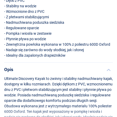
- Dętki z
PVC
- Stabilny na wodzie
- Wzmocnione dno z
PVC
- Z płetwami stabilizującymi
- Nadmuchiwana poduszka siedziska
- Regulowane oparcie
- Pompka i wiosła w zestawie
- Płynnie pływa po wodzie
- Zewnętrzna powłoka wykonana w 100% z poliestru 600D Oxford
- Nadaje się zarówno do wody słodkiej, jak i słonej
- Idealny dla zapalonych drapieżników
2-Osobowy
Opis
Ultimate Discovery Kayak to zwinny i stabilny nadmuchiwany kajak,
dostępny w kilku rozmiarach. Dzięki dętkom z
PVC
, wzmocnionemu
dnu z
PVC
i płetwom stabilizującym jest stabilny i płynnie pływa po
wodzie. Posiada nadmuchiwaną poduszkę siedziska i regulowane
oparcie dla dodatkowego komfortu podczas długich sesji.
Obudowa wykonana jest z wytrzymałego materiału 100% poliester
600D Oxford. Ten kajak jest wyposażony w pompkę i wiosła i
nadaje się zarówno do słodkiej, jak i słonej wody. Idealnie nadaje się