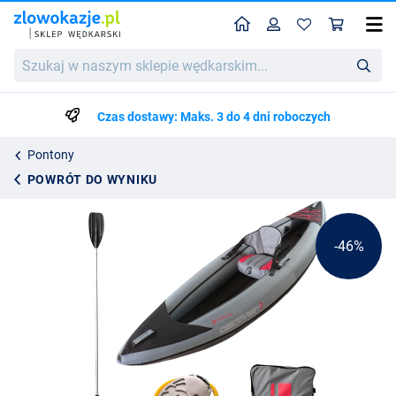
Home
Profil
Kos
Ultimate Discovery Kayak
Szukaj
Cena katalogowa
814.79
w
1484.75
naszym
sklepie
Czas dostawy: Maks. 3 do 4 dni roboczych
wędkarskim...
Pontony
POWRÓT DO WYNIKU
-46%