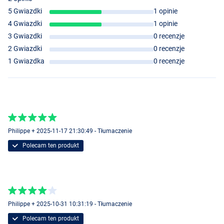
5 Gwiazdki
1 opinie
4 Gwiazdki
1 opinie
3 Gwiazdki
0 recenzje
2 Gwiazdki
0 recenzje
1-Osobowy
1 Gwiazdka
0 recenzje
Philippe + 2025-11-17 21:30:49 - Tłumaczenie
Polecam ten produkt
2-Osobowy
Philippe + 2025-10-31 10:31:19 - Tłumaczenie
Polecam ten produkt