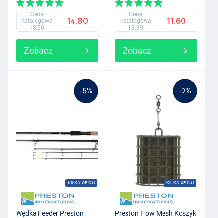
Cena
Cena
14.80
11.60
katalogowa
katalogowa
18.50
13.99
Zobacz
Zobacz
-5%
-9%
KILKA OPCJI
KILKA OPCJI
Wędka Feeder Preston
Preston Flow Mesh Koszyk