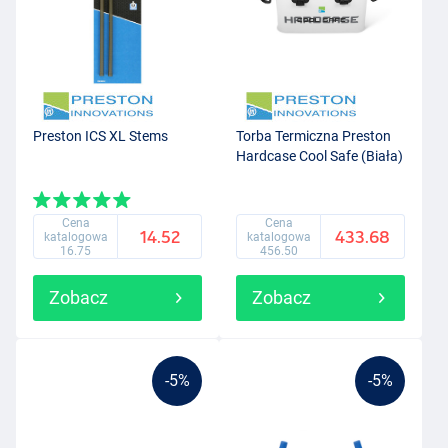
Preston ICS XL Stems
Torba Termiczna Preston
Hardcase Cool Safe (Biała)
Cena
Cena
14.52
433.68
katalogowa
katalogowa
16.75
456.50
Zobacz
Zobacz
-5%
-5%