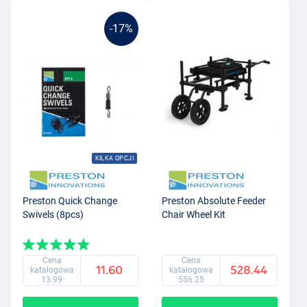
-17%
KILKA OPCJI
Preston Quick Change
Preston Absolute Feeder
Swivels (8pcs)
Chair Wheel Kit
Cena
Cena
11.60
528.44
katalogowa
katalogowa
13.99
556.25