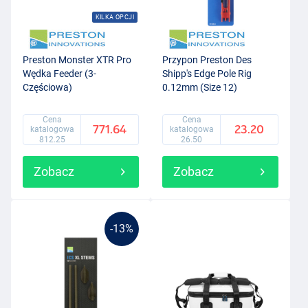
KILKA OPCJI
Preston Monster XTR Pro
Przypon Preston Des
Wędka Feeder (3-
Shipp's Edge Pole Rig
Częściowa)
0.12mm (Size 12)
Cena
Cena
771.64
23.20
katalogowa
katalogowa
812.25
26.50
Zobacz
Zobacz
-13%