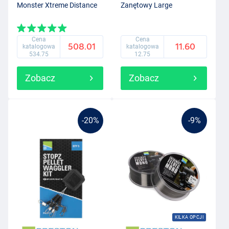
Monster Xtreme Distance
Zanętowy Large
Cena
Cena
508.01
11.60
katalogowa
katalogowa
534.75
12.75
Zobacz
Zobacz
-20%
-9%
KILKA OPCJI