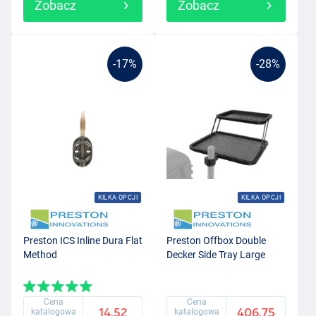
Zobacz
Zobacz
-17%
-28%
KILKA OPCJI
KILKA OPCJI
Preston ICS Inline Dura Flat
Preston Offbox Double
Method
Decker Side Tray Large
Cena
Cena
14.52
406.75
katalogowa
katalogowa