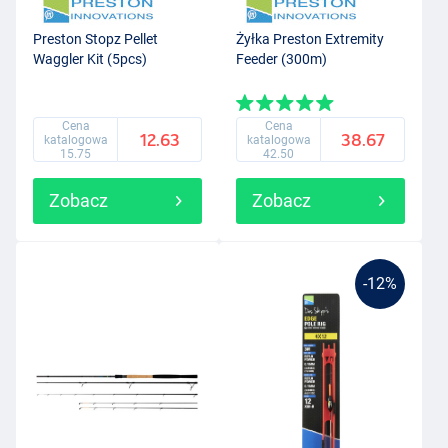
Preston Stopz Pellet
Żyłka Preston Extremity
Waggler Kit (5pcs)
Feeder (300m)
Cena
Cena
12.63
38.67
katalogowa
katalogowa
15.75
42.50
Zobacz
Zobacz
-12%