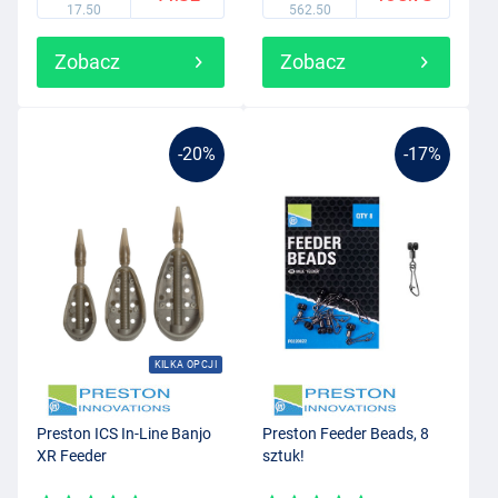
17.50
562.50
Zobacz
Zobacz
-20%
-17%
KILKA OPCJI
Preston ICS In-Line Banjo
Preston Feeder Beads, 8
XR Feeder
sztuk!