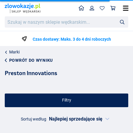
Home
Profil
Kos
Szukaj
w
naszym
sklepie
Czas dostawy: Maks. 3 do 4 dni roboczych
wędkarskim...
Marki
POWRÓT DO WYNIKU
Preston Innovations
Filtry
Sortuj według