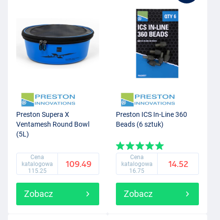
Preston Supera X
Preston ICS In-Line 360
Ventamesh Round Bowl
Beads (6 sztuk)
(5L)
Cena
Cena
109.49
14.52
katalogowa
katalogowa
115.25
16.75
Zobacz
Zobacz