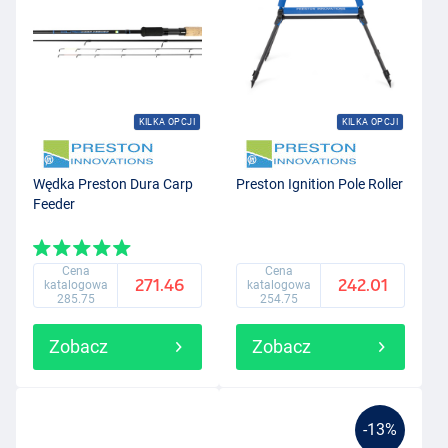
KILKA OPCJI
KILKA OPCJI
Wędka Preston Dura Carp
Preston Ignition Pole Roller
Feeder
Cena
Cena
271.46
242.01
katalogowa
katalogowa
285.75
254.75
Zobacz
Zobacz
-13%