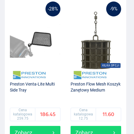
-28%
-9%
KILKA OPCJI
Preston Venta-Lite Multi
Preston Flow Mesh Koszyk
Side Tray
Zanętowy Medium
Cena
Cena
186.45
11.60
katalogowa
katalogowa
259.75
12.75
Zobacz
Zobacz