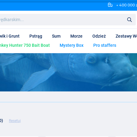
+ 400 000 
wik i Grunt
Pstrąg
Sum
Morze
Odzież
Zestawy W
key Hunter 750 Bait Boat
Mystery Box
Pro staffers
0)
Resetuj