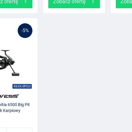
z ofertę
Zobacz ofertę
Zoba
-5%
KILKA OPCJI
itia 6500 Big Pit
k Karpiowy