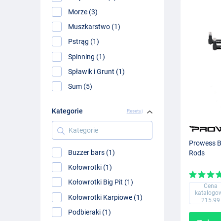
Morze (3)
Muszkarstwo (1)
Pstrąg (1)
Spinning (1)
Spławik i Grunt (1)
Sum (5)
Kategorie
Resetuj
Kategorie
Prowess Bu
Buzzer bars (1)
Rods
Kołowrotki (1)
Kołowrotki Big Pit (1)
Cena
katalogo
Kołowrotki Karpiowe (1)
215.99
Podbieraki (1)