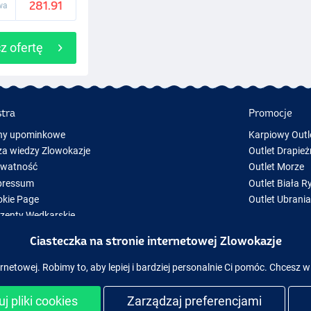
281.91
wa
z ofertę
stra
Promocje
ny upominkowe
Karpiowy Outl
a wiedzy Zlowokazje
Outlet Drapież
ywatność
Outlet Morze
pressum
Outlet Biała R
kie Page
Outlet Ubrani
zenty Wędkarskie
y Sprzęt Wędkarski
Ciasteczka na stronie internetowej Zlowokazje
zęt wędkarski chwilowo niedostępny w magazynie
rnetowej. Robimy to, aby lepiej i bardziej personalnie Ci pomóc. Chcesz w
j pliki cookies
Zarządzaj preferencjami
ezpieczne zakupy