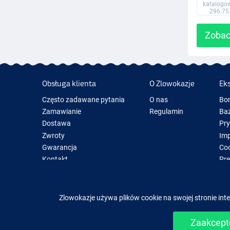
katalogo
296.75
Zobac
Obsługa klienta
O Zlowokazje
Ek
Często zadawane pytania
O nas
Bo
Zamawianie
Regulamin
Baz
Dostawa
Pr
Zwroty
Im
Gwarancja
Coo
Kontakt
Pre
Now
Spr
Zlowokazje używa plików cookie na swojej stronie inte
Zaakceptu
Łatwe i b