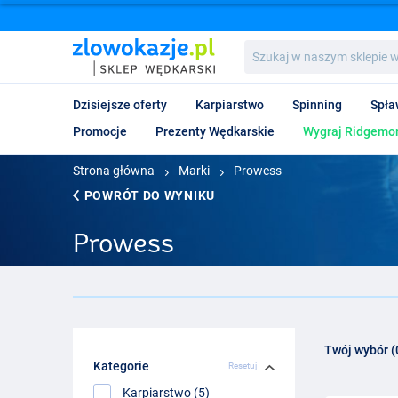
Szukaj
w
naszym
sklepie
Dzisiejsze oferty
Karpiarstwo
Spinning
Spła
wędkarskim...
Promocje
Prezenty Wędkarskie
Wygraj Ridgemon
Strona główna
Marki
Prowess
POWRÓT DO WYNIKU
Prowess
Twój wybór (
Kategorie
Resetuj
Karpiarstwo (5)