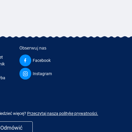
Obserwuj nas
et
Facebook
nik
Instagram
yba
a
iedzieć więcej?
Przeczytaj naszą politykę prywatności.
Odmówić