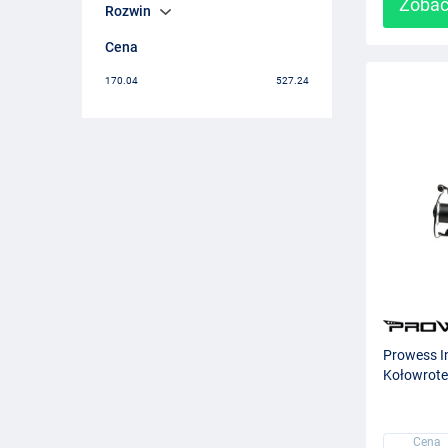
Zobac
Rozwin
Cena
170.04
527.24
Prowess In
Kołowrote
Cena