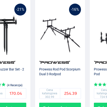
-21%
-16%
zzer Bar Set - 2
Prowess Rod Pod Scorpium
Prowess 
Dual 3 Rodpod
Pod
(4 Recenzje)
Cena
Cen
170.04
254.39
wa
katalogowa
katalo
302.99
724.