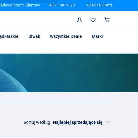
zadowolonych klientów
+48 71 8811020
Obsługa klienta
Szukaj
Profil
Koszyk
ędkarskie
Biwak
Wszystkie Deale
Marki
Sortuj według