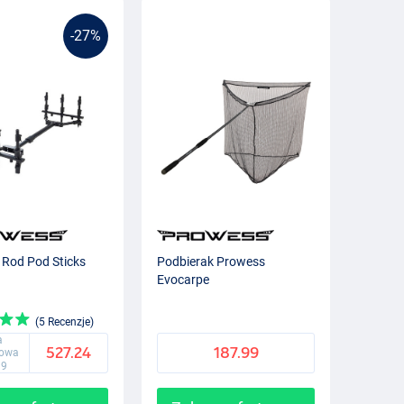
-27%
Rod Pod Sticks
Podbierak Prowess
Evocarpe
(5 Recenzje)
a
527.24
187.99
gowa
99