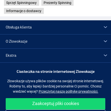
Sprzęt Spinningowy
Prezenty Spinning
Informacje o dostawcy
Obsługa klienta
O Zlowokazje
Ekstra
Promocje
Ciasteczka na stronie internetowej Zlowokazje
Zlowokazje używa plików cookie na swojej stronie internetowej.
Obserwuj nas
Facebook
Instagram
Robimy to, aby lepiej i bardziej personalnie Ci pomóc. Chcesz
wiedzieć więcej?
Przeczytaj naszą politykę prywatności.
Zaakceptuj pliki cookies
Łatwe i bezpieczne zakupy