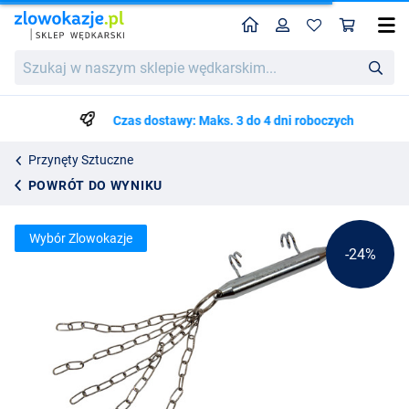
Home
Profil
Kos
Ratownik Przynęt Ultimate Stainless
Cena katalogowa
Szukaj
33.29
w
43.75
naszym
sklepie
Czas dostawy: Maks. 3 do 4 dni roboczych
wędkarskim...
Przynęty Sztuczne
POWRÓT DO WYNIKU
Wybór Zlowokazje
-24%